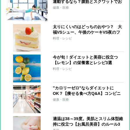
運動するなら？腹筋とスクワットでお
腹がやせるのは？
健康・医療
太りにくいのはどっちのおやつ？ 大
福VSシュー、午後のケーキVS夜のフ
ルーツ他
料理・レシピ
今が旬！ダイエットと美容に役立つ
【レモン】の栄養素とレシピ3選
料理・レシピ
”カロリーゼロ”ならダイエットに
OK？【痩せる食べ方Q&A】コンビニ
で食品を買うコツ
健康・医療
適温は38～39度。美肌とスリム体型維
持に役立つ【お風呂美容】のルール3