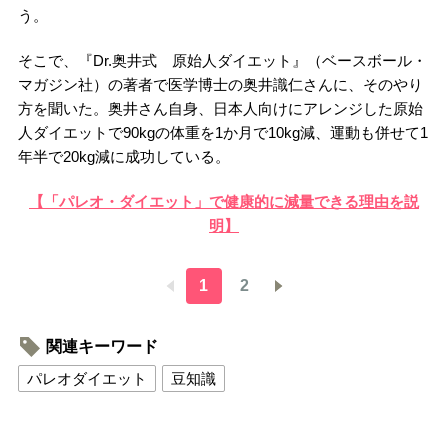
う。
そこで、『Dr.奥井式 原始人ダイエット』（ベースボール・
マガジン社）の著者で医学博士の奥井識仁さんに、そのやり
方を聞いた。奥井さん自身、日本人向けにアレンジした原始
人ダイエットで90kgの体重を1か月で10kg減、運動も併せて1
年半で20kg減に成功している。
【「パレオ・ダイエット」で健康的に減量できる理由を説
明】
1
2
関連キーワード
パレオダイエット
豆知識