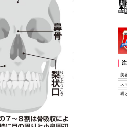
注
美
ス
親
健
美
夫