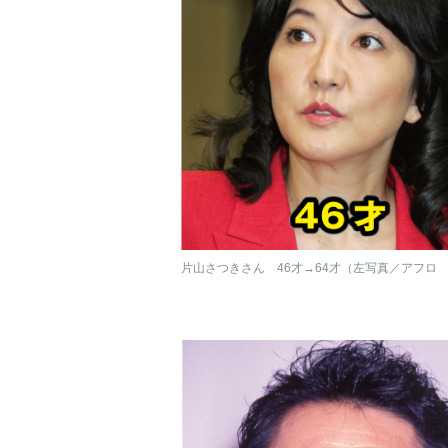
片山さつきさん 46才→64才（左写真／アフロ