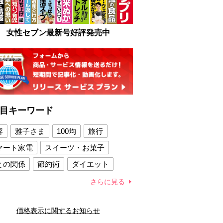
女性セブン最新号好評発売中
目キーワード
容
雅子さま
100均
旅行
マート家電
スイーツ・お菓子
との関係
節約術
ダイエット
康法
新製品
さらに見る
容賢者のダイエットグッズ
価格表示に関するお知らせ
との関係
新津春子
どか食い