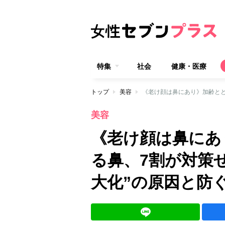
特集
社会
健康・医療
トップ
美容
美容
《老け顔は鼻にあ
る鼻、7割が対策
大化”の原因と防