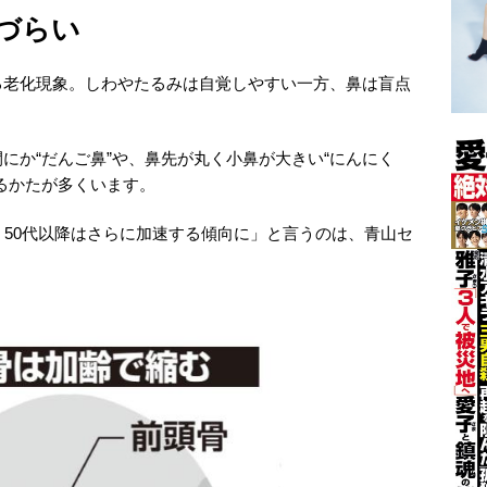
づらい
る老化現象。しわやたるみは自覚しやすい一方、鼻は盲点
にか“だんご鼻”や、鼻先が丸く小鼻が大きい“にんにく
るかたが多くいます。
、50代以降はさらに加速する傾向に」と言うのは、青山セ
。