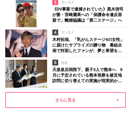
3
エンタメ
《DV事案で逮捕されていた》黒木啓司
が妻・宮崎麗果への「保護命令違反容
疑で」離婚協議は「第二ステージ」へ
4
エンタメ
木村拓哉、「乳がんステージ4の女性」
に届けたサプライズの贈り物 番組企
画で対面したファンが、夢と希望を与
える心遣いに「うれしくて号泣しまし
た」
5
社会
天皇皇后両陛下、親子3人で熊本へ 9
月に予定されている熊本視察を被災地
訪問に切り替えての実施が現実的か
上皇ご夫妻から受け継ぐ“国民への寄り
添い方”
さらに見る