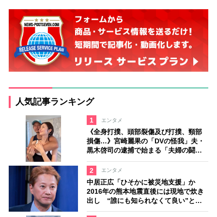
人気記事ランキング
1
エンタメ
《全身打撲、頭部裂傷及び打撲、頸部
損傷…》宮崎麗果の「DVの怪我」夫・
黒木啓司の逮捕で始まる「夫婦の闘
争」
2
エンタメ
中居正広「ひそかに被災地支援」か
2016年の熊本地震直後には現地で炊き
出し “誰にも知られなくて良い”と、
むしろ強まる福祉活動への思い