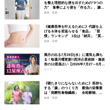
を整え理想的な便を出すための“3つの
力” 食事により便を「作る力」、腸内
細菌の力を借りて「育てる力」、運動
健康・医療
で鍛える「出す力」
《健康長寿を叶えるために》代謝を上
げる＆体を若返らせる「食品」 「習
慣」ランキング 1位は「納豆」「質の
いい睡眠」
健康・医療
満月の出る7月29日(水）に運気も満ち
る！毎週月曜更新!!西洋占星術師・逢坂
杏の12星座占い【2026年7月27～8月2
日】
ライフ
《寝たきりにならないために》長持ち
する「腸」のつくり方 最強の栄養素
は「発酵性食物繊維」 全粒穀物、豆
類、根菜類、海藻類などが腸のバリア
健康・医療
機能を高める