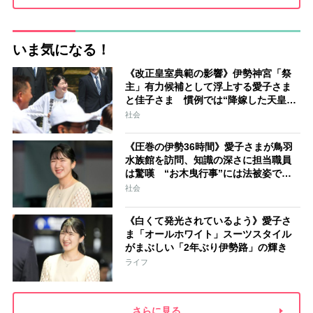
いま気になる！
《改正皇室典範の影響》伊勢神宮「祭
主」有力候補として浮上する愛子さま
と佳子さま 慣例では“降嫁した天皇家
の女性”が就任「結婚と祭祀の狭間で思
社会
い悩むことになるでしょう」
《圧巻の伊勢36時間》愛子さまが鳥羽
水族館を訪問、知識の深さに担当職員
は驚嘆 “お木曳行事”には法被姿で参
加「市民に交じって一生懸命引いてお
社会
られました」
《白くて発光されているよう》愛子さ
ま「オールホワイト」スーツスタイル
がまぶしい「2年ぶり伊勢路」の輝き
ライフ
さらに見る