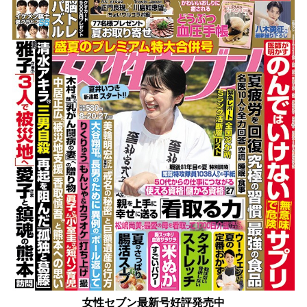
女性セブン最新号好評発売中