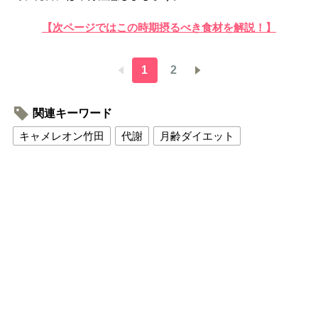
【次ページではこの時期摂るべき食材を解説！】
1
2
関連キーワード
キャメレオン竹田
代謝
月齢ダイエット