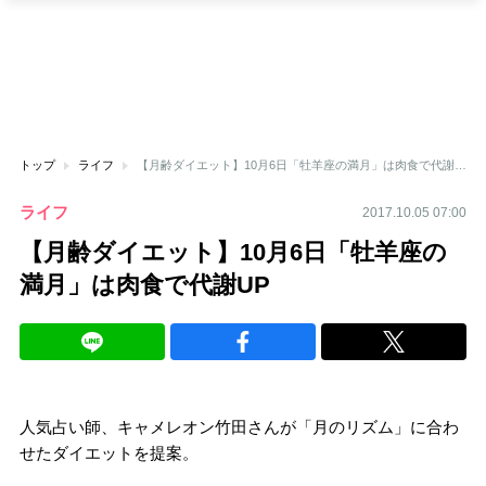
トップ
ライフ
【月齢ダイエット】10月6日「牡羊座の満月」は肉食で代謝UP
ライフ
2017.10.05 07:00
【月齢ダイエット】10月6日「牡羊座の
満月」は肉食で代謝UP
人気占い師、キャメレオン竹田さんが「月のリズム」に合わ
せたダイエットを提案。