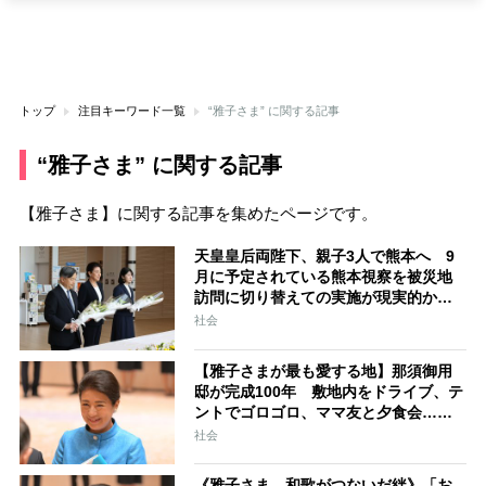
トップ
注目キーワード一覧
“雅子さま” に関する記事
“雅子さま” に関する記事
【雅子さま】に関する記事を集めたページです。
天皇皇后両陛下、親子3人で熊本へ 9
月に予定されている熊本視察を被災地
訪問に切り替えての実施が現実的か
上皇ご夫妻から受け継ぐ“国民への寄り
社会
添い方”
【雅子さまが最も愛する地】那須御用
邸が完成100年 敷地内をドライブ、テ
ントでゴロゴロ、ママ友と夕食会…思
い出いっぱい家族秘話 愛子さまの“シ
社会
ンボルマーク”が示す那須への深い愛
《雅子さま、和歌がつないだ絆》「お