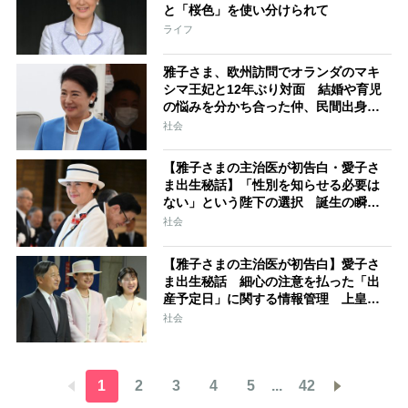
と「桜色」を使い分けられて
ライフ
雅子さま、欧州訪問でオランダのマキ
シマ王妃と12年ぶり対面 結婚や育児
の悩みを分かち合った仲、民間出身で
ご成婚が物議を醸した共通点も
社会
【雅子さまの主治医が初告白・愛子さ
ま出生秘話】「性別を知らせる必要は
ない」という陛下の選択 誕生の瞬間
に分娩室を包んだ“荘厳な雰囲気”
社会
【雅子さまの主治医が初告白】愛子さ
ま出生秘話 細心の注意を払った「出
産予定日」に関する情報管理 上皇ご
夫妻に直接尋ねられても沈黙を貫いた
社会
1
2
3
4
5
...
42