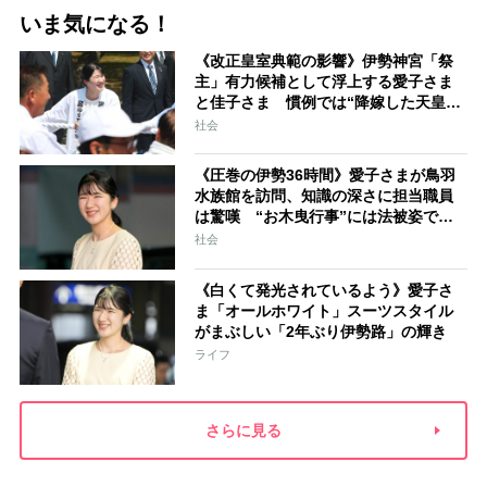
いま気になる！
《改正皇室典範の影響》伊勢神宮「祭
主」有力候補として浮上する愛子さま
と佳子さま 慣例では“降嫁した天皇家
の女性”が就任「結婚と祭祀の狭間で思
社会
い悩むことになるでしょう」
《圧巻の伊勢36時間》愛子さまが鳥羽
水族館を訪問、知識の深さに担当職員
は驚嘆 “お木曳行事”には法被姿で参
加「市民に交じって一生懸命引いてお
社会
られました」
《白くて発光されているよう》愛子さ
ま「オールホワイト」スーツスタイル
がまぶしい「2年ぶり伊勢路」の輝き
ライフ
さらに見る