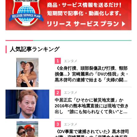
人気記事ランキング
1
エンタメ
《全身打撲、頭部裂傷及び打撲、頸部
損傷…》宮崎麗果の「DVの怪我」夫・
黒木啓司の逮捕で始まる「夫婦の闘
争」
2
エンタメ
中居正広「ひそかに被災地支援」か
2016年の熊本地震直後には現地で炊き
出し “誰にも知られなくて良い”と、
むしろ強まる福祉活動への思い
3
エンタメ
《DV事案で逮捕されていた》黒木啓司