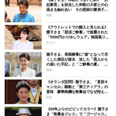
妃教育」を担当した和歌の大家との心
温まる触れ合い その恩師の愛弟子が
歌会始の新たな選者に就任
社会
《アウトレットでの購入と見られる》
愛子さま「那須ご静養」で披露された
「5500円かりゆしウェア」南国風リン
クコーデ
ライフ
雅子さま、長期療養に“盾”となって尽
くした側近が逝去 涙した「恩人から
の届いた手記」と「ご静養の夏」 何
よりも支えとなっている愛子さまの存
社会
在
《オランダ訪問》雅子さま、「直前キ
ャンセル」騒動と「第三ティアラ」の
意味 豪華絢爛な晩餐会でなぜ控えめ
な“第三”を選ばれたのか
社会
《30年ぶりのビビッドカラー》雅子さ
ま「晩餐会ドレス」で「ゴージャス」