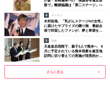
が妻・宮崎麗果への「保護命令違反容
疑で」離婚協議は「第二ステージ」へ
4
エンタメ
木村拓哉、「乳がんステージ4の女性」
に届けたサプライズの贈り物 番組企
画で対面したファンが、夢と希望を与
える心遣いに「うれしくて号泣しまし
た」
5
社会
天皇皇后両陛下、親子3人で熊本へ 9
月に予定されている熊本視察を被災地
訪問に切り替えての実施が現実的か
上皇ご夫妻から受け継ぐ“国民への寄り
添い方”
さらに見る