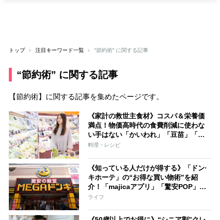
トップ
注目キーワード一覧
“節約術” に関する記事
“節約術” に関する記事
【節約術】に関する記事を集めたページです。
《家計の救世主食材》コスパ＆栄養価
満点！物価高時代の食費削減に使わな
い手はない「かいわれ」「豆苗」「え
のき」「もやし」の“健康レシピ”31選
料理・レシピ
《知っている人だけが得する》「ドン·
キホーテ」の“お得な買い物術”を紹
介！「majicaアプリ」「驚安POP」
「マジ価格」とは？安さの秘密を徹底
ライフ
調査
《50歳以上でお得に》“シニア割”クレ