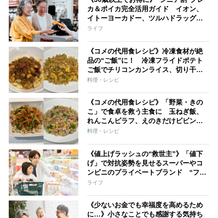
カ＆ポイカ完全活用ガイド イオン、
イトーヨーカドー、ツルハドラッグ、
スギ薬局、JAL、ANA、JR、すかいら
ライフ
ーくグループ、スシロー、はま寿司な
どで割引
《コメの代用食レシピ》冷凍食材が絶
品の“ご飯”に！ 冷凍フライドポテト
ご飯でチリコンカンライス、切り干し
大根ご飯はえび風味炒飯に
料理・レシピ
《コメの代用食レシピ》「野菜・きの
こ」で食卓を救う主食に 玉ねぎ飯、
れんこんピラフ、えのきだけビビンバ
など
料理・レシピ
《値上げラッシュの“救世主”》「値下
げ」で対抗姿勢を見せるスーパーやコ
ンビニのプライベートブランド “フー
ド＆ドラッグ”の業態も家計の味方に
ライフ
《少ないお金でも幸福度を高めるため
に…》小さなことでも感謝する気持ち