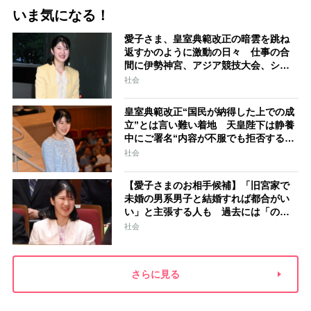
いま気になる！
愛子さま、皇室典範改正の暗雲を跳ね
返すかのように激動の日々 仕事の合
間に伊勢神宮、アジア競技大会、シン
ガポール…スケジュールはびっしり
社会
「天皇家のご長女」の揺るがぬ思い
皇室典範改正“国民が納得した上での成
立”とは言い難い着地 天皇陛下は静養
中にご署名“内容が不服でも拒否するこ
とはできない” 米大手紙は男系男子に
社会
固執する日本の現状を批判的に報道
【愛子さまのお相手候補】「旧宮家で
未婚の男系男子と結婚すれば都合がい
い」と主張する人も 過去には「のび
太くん」「野球部エース」「華道家元
社会
の孫」などの名前
さらに見る