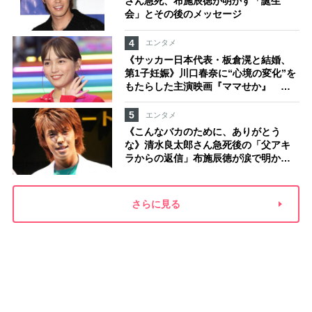
さん急死、布施辰徳が明かす「誕生
会」とその後のメッセージ
4
エンタメ
《サッカー日本代表・板倉滉と結婚、
第1子妊娠》川口春奈に“心境の変化”を
もたらした主演映画『ママせか』 身
を削って「がんに蝕まれる母」を演じ
た壮絶な撮影現場
5
エンタメ
《こんなバカのために、ありがとう
な》清水良太郎さん急死後の「父アキ
ラからの返信」布施辰徳が涙で明かす
「順番が違う」
さらに見る