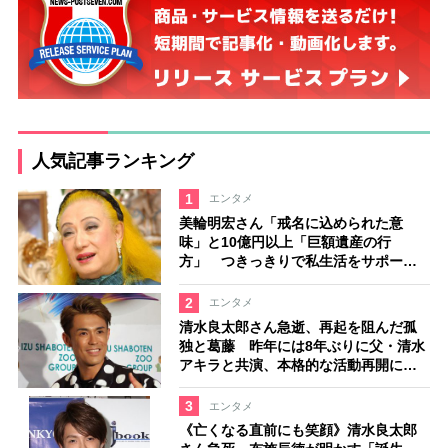
人気記事ランキング
1
エンタメ
美輪明宏さん「戒名に込められた意
味」と10億円以上「巨額遺産の行
方」 つきっきりで私生活をサポート
していた元俳優が相続か
2
エンタメ
清水良太郎さん急逝、再起を阻んだ孤
独と葛藤 昨年には8年ぶりに父・清水
アキラと共演、本格的な活動再開に向
かっていたが…周囲が懸念していた
「不安定なところ」
3
エンタメ
《亡くなる直前にも笑顔》清水良太郎