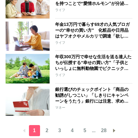
を持つことで“愛情ホルモン”が分泌
新しい体験をすれば“ひらめきの物
ライフ
質”で脳が活性化
年金13万円で暮らす69才の人気ブロガ
ーの“幸せの買い方” 化粧品や日用品
はヤフオクやメルカリで調達「欲しい
ものを安く手に入れること自体が娯楽
ライフ
になる」
年収300万円で幸せな生活を送る達人た
ちが伝授する“幸せの買い方”「子供と
いっしょに無料動物園でピクニック」
「100円ショップをフル活用」…節約生
ライフ
活を楽しむ極意
銀行選びのチェックポイント「商品の
勧誘がしつこい」「しきりにキャンペ
ーンをうたう」銀行には注意、求める
条件に合わせて複数の銀行を使い分け
マネー
ることも重要
1
2
3
4
5
...
28