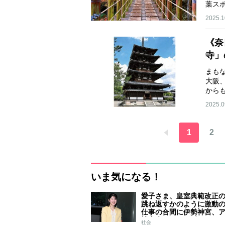
葉ス
2025.1
《奈
寺」
まも
大阪
から
2025.0
1
2
いま気になる！
愛子さま、皇室典範改正
跳ね返すかのように激動
仕事の合間に伊勢神宮、
技大会、シンガポール…
社会