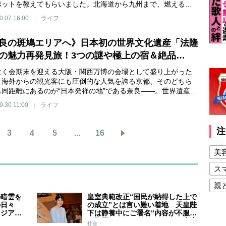
ポットを教えてもらいました。北海道から九州まで、燃える…
0.07 16:00
ライフ
良の斑鳩エリアへ》日本初の世界文化遺産「法隆
の魅力再発見旅！3つの謎や極上の宿＆絶品…
なく会期末を迎える大阪・関西万博の会場として盛り上がった
、海外からの観光客にも圧倒的な人気を誇る京都、そのどちら
も同距離にあるのが“日本発祥の地”である奈良――。世界遺産…
9.30 11:00
ライフ
注
3
4
5
...
16
美
ス
親
の暗雲を
皇室典範改正“国民が納得した上で
健
の日々
の成立”とは言い難い着地 天皇陛
アジア競
下は静養中にご署名“内容が不服で
美
スケジュ
も拒否することはできない” 米大
社会