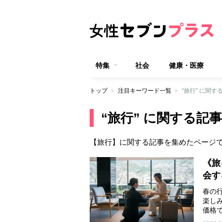
特集
社会
健康・医療
トップ
注目キーワード一覧
“旅行” に関す
“旅行” に関する記事
【旅行】に関する記事を集めたページ
《旅
会す
春の
楽し
価格
く…