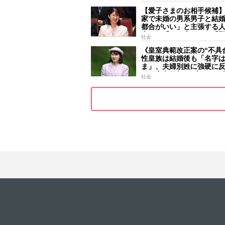
ールはびっしり 「天皇
【愛子さまのお相手候補
女」の揺るがぬ思い
家で未婚の男系男子と結
都合がいい」と主張する
去には「のび太くん」「
社会
ース」「華道家元の孫」
《皇室典範改正案の“不具
前
性皇族は結婚後も「名字
ま」、夫婦別姓に強硬に
きた高市首相の“大いなる
社会