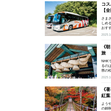
コス
【全
さま
しめ
おす
2025.1
《朝
旅 
NH
るの
県の
2025.1
《著
紅葉
よう
の錦