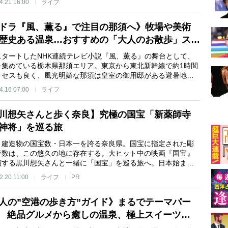
4.21 16:00
ライフ
ドラ『風、薫る』で注目の那須へ》牧場や美術
歴史ある温泉…おすすめの「大人のお散歩」ス…
スタートしたNHK連続テレビ小説『風、薫る』の舞台として、
を集めている栃木県那須エリア。東京から東北新幹線で約1時間
クセスも良く、風光明媚な那須は皇室の御用邸がある避暑地…
4.16 07:00
ライフ
川想矢さんと歩く奈良】究極の国宝「新薬師寺
神将」を巡る旅
と建造物の国宝数・日本一を誇る奈良県。国宝に指定された彫
半数は、この悠久の地に存在する。大ヒット中の映画『国宝』
演する黒川想矢さんと一緒に「国宝」を巡る旅へ。日本始ま…
2.20 11:00
ライフ
PR
人の”空港の歩き方”ガイド》まるでテーマパー
? 絶品グルメから癒しの温泉、極上スイーツ…