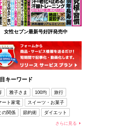
女性セブン最新号好評発売中
目キーワード
容
雅子さま
100均
旅行
マート家電
スイーツ・お菓子
との関係
節約術
ダイエット
康法
新製品
さらに見る
容賢者のダイエットグッズ