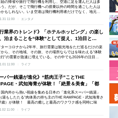
年始の帰省や旅行で飛行機を利用し、空港に足を運んだ人は多
ろう。だが、そこで飛行機への搭乗以外の時間を過ごした人は
いかもしれない。いま空港は飛行機利用者だけでなく、地元…
1.31 11:00
エンタメ
行業界のトレンド》「ホテルホッピング」の楽し
、泊まることを“体験”として捉え、1泊目と…
ターコロナから2年半、旅行需要は観光地をただ巡るだけの楽
方から、その地域、その旅、その場所ならではを味わえる“体験
行”の需要が急速に増えている。その中でも2026年の注目…
1.01 11:00
ライフ
ーパー銭湯が進化》“筋肉王子”ことTHE
MPAGE・武知海青が体験！「絶景＆美食」「都
オア…
、国内外から熱い視線を集める日本の「進化系スーパー銭湯」
お湯もしたたる”肉体美の持ち主のTHE RAMPAGE・武知海青さ
27歳）が体験！ 最高の癒しと最高のワクワク感を同時に味
1.02 11:00
ライフ