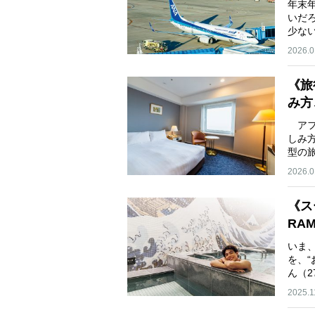
年末
いだ
少な
2026.0
《旅
み方
アフ
しみ
型の旅
2026.0
《ス
RA
会の
いま
を、“
ん（
わ…
2025.1