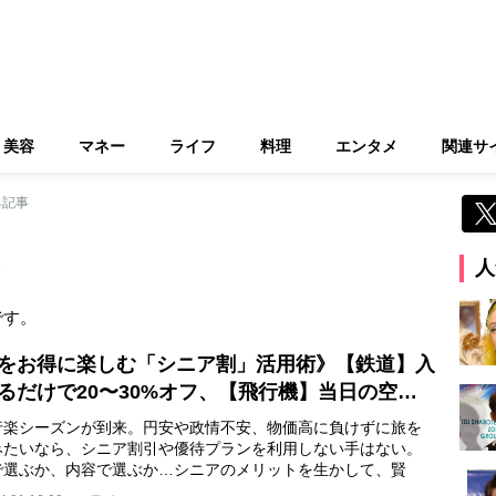
美容
マネー
ライフ
料理
エンタメ
関連サ
る記事
人
です。
をお得に楽しむ「シニア割」活用術》【鉄道】入
るだけで20〜30%オフ、【飛行機】当日の空…
行楽シーズンが到来。円安や政情不安、物価高に負けずに旅を
みたいなら、シニア割引や優待プランを利用しない手はない。
で選ぶか、内容で選ぶか…シニアのメリットを生かして、賢