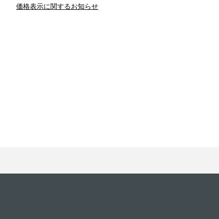
価格表示に関するお知らせ
との関係
新津春子
どか食い