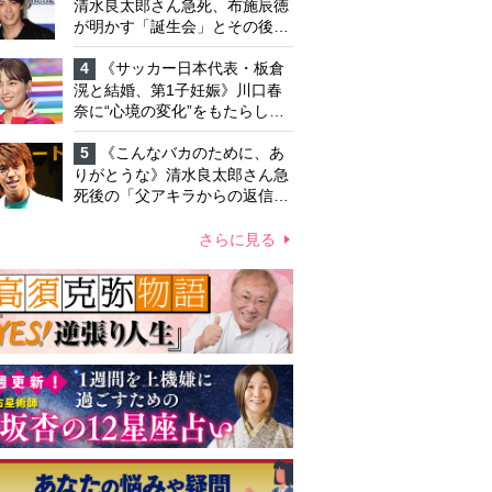
「不安定なところ」
清水良太郎さん急死、布施辰徳
が明かす「誕生会」とその後の
メッセージ
4
《サッカー日本代表・板倉
滉と結婚、第1子妊娠》川口春
奈に“心境の変化”をもたらした
主演映画『ママせか』 身を削
って「がんに蝕まれる母」を演
5
《こんなバカのために、あ
じた壮絶な撮影現場
りがとうな》清水良太郎さん急
死後の「父アキラからの返信」
布施辰徳が涙で明かす「順番が
違う」
さらに見る