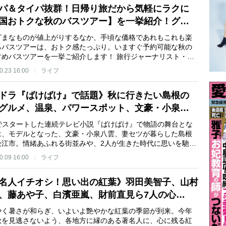
パ＆タイパ抜群！日帰り旅だから気軽にラクに
国おトクな秋のバスツアー】を一挙紹介！グ…
ざまなものが値上がりするなか、手頃な価格であれもこれも楽
るバスツアーは、おトク感たっぷり。いますぐ予約可能な秋の
すめバスツアーを一挙ご紹介します！ 旅行ジャーナリスト・…
0.23 16:00
ライフ
ドラ『ばけばけ』で話題》秋に行きたい島根の
グルメ、温泉、パワースポット、文豪・小泉…
Kでスタートした連続テレビ小説『ばけばけ』で物語の舞台とな
は、モデルとなった、文豪・小泉八雲、妻セツが暮らした島根
松江市。情緒あふれる街並みや、2人が生きた時代に思いを馳…
0.09 16:00
ライフ
名人イチオシ！思い出の紅葉》羽田美智子、山村
、藤あや子、白濱亜嵐、財前直見ら7人の心…
やく暑さが和らぎ、いよいよ艶やかな紅葉の季節が到来。今年
秋を見逃さないよう、各地方に縁のある著名人に、心に残る紅