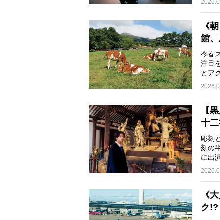
2026.0
《朝
館、
今春
注目
とア
2026.0
【黒
十二
彫刻
刻の
に出
2026.0
《大
ク!