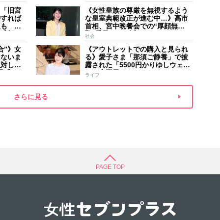
家のご長
手紙は男系男子に固執する日本の
夫
】「旧宮
《女性皇族の尊厳を無視するよう
現状を批判的に報道
婚すれば
な皇室典範改正が進む中…》高市
人も 過
首相、宮中晩餐会での“厚顔無
野球部エ
恥”愛子さまに近づきハイテンショ
社会
などの名
ンで会話、小泉進次郎夫妻と30分
合”》女
《アウトレットでの購入と見られ
ほど取り囲む
はないま
る》愛子さま「那須ご静養」で披
反対して
露された「5500円かりゆしウェ
矛盾”
ア」南国風リンクコーデ
ライフ
さらに見る
PAGE TOP