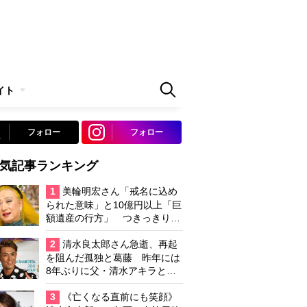
イト
フォロー
フォロー
気記事ランキング
1
美輪明宏さん「戒名に込め
られた意味」と10億円以上「巨
額遺産の行方」 つきっきりで
私生活をサポートしていた元俳
優が相続か
2
清水良太郎さん急逝、再起
を阻んだ孤独と葛藤 昨年には
8年ぶりに父・清水アキラと共
演、本格的な活動再開に向かっ
ていたが…周囲が懸念していた
3
《亡くなる直前にも笑顔》