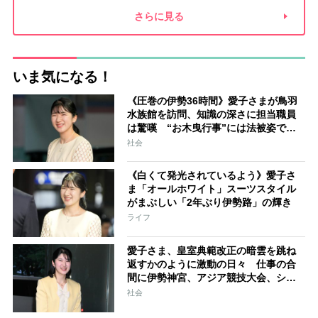
夫との関係
新津春子
どか食い
さらに見る
いま気になる！
《圧巻の伊勢36時間》愛子さまが鳥羽
水族館を訪問、知識の深さに担当職員
は驚嘆 “お木曳行事”には法被姿で参
加「市民に交じって一生懸命引いてお
社会
られました」
《白くて発光されているよう》愛子さ
ま「オールホワイト」スーツスタイル
がまぶしい「2年ぶり伊勢路」の輝き
ライフ
愛子さま、皇室典範改正の暗雲を跳ね
返すかのように激動の日々 仕事の合
間に伊勢神宮、アジア競技大会、シン
ガポール…スケジュールはびっしり
社会
「天皇家のご長女」の揺るがぬ思い