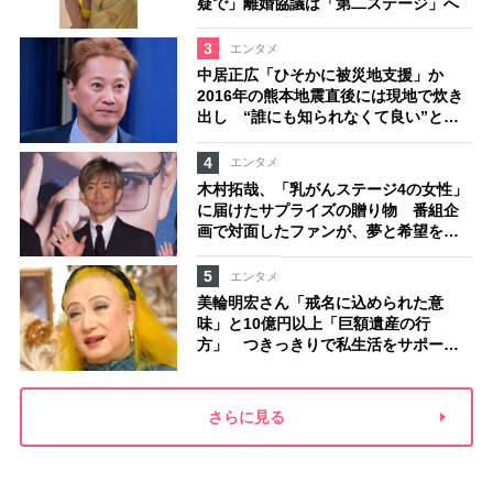
疑で」離婚協議は「第二ステージ」へ
3
エンタメ
中居正広「ひそかに被災地支援」か
2016年の熊本地震直後には現地で炊き
出し “誰にも知られなくて良い”と、
むしろ強まる福祉活動への思い
4
エンタメ
木村拓哉、「乳がんステージ4の女性」
に届けたサプライズの贈り物 番組企
画で対面したファンが、夢と希望を与
える心遣いに「うれしくて号泣しまし
た」
5
エンタメ
美輪明宏さん「戒名に込められた意
味」と10億円以上「巨額遺産の行
方」 つきっきりで私生活をサポート
していた元俳優が相続か
さらに見る