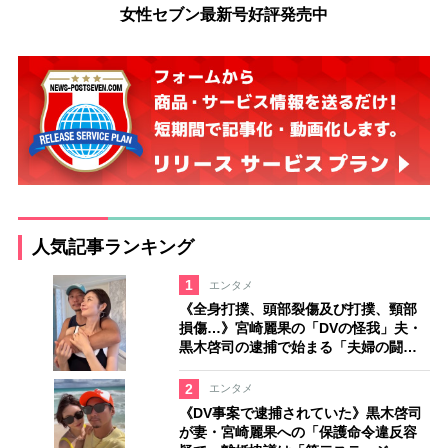
女性セブン最新号好評発売中
人気記事ランキング
1
エンタメ
《全身打撲、頭部裂傷及び打撲、頸部
損傷…》宮崎麗果の「DVの怪我」夫・
黒木啓司の逮捕で始まる「夫婦の闘
争」
2
エンタメ
《DV事案で逮捕されていた》黒木啓司
が妻・宮崎麗果への「保護命令違反容