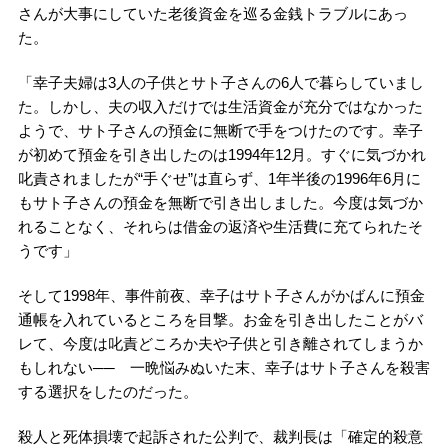
さんが大事にしていた老後資金を巡る金銭トラブルにあっ
た。
「幸子夫婦は3人の子供とサト子さんの6人で暮らしていまし
た。しかし、夫の収入だけでは生活資金が充分ではなかった
ようで、サト子さんの預金に無断で手をつけたのです。幸子
が初めて預金を引き出したのは1994年12月。すぐに気づかれ
叱責されましたが“手ぐせ”は直らず、1年半後の1996年6月に
もサト子さんの預金を無断で引き出しました。今度は気づか
れることなく、それらは借金の返済や生活費に充てられたそ
うです」
そして1998年、事件前夜、幸子はサト子さんがかばんに預金
通帳を入れているところを目撃。お金を引き出したことがバ
レて、今度は叱責どころか夫や子供と引き離されてしまうか
もしれない── 一晩悩みぬいた末、幸子はサト子さんを殺害
する選択をしたのだった。
殺人と死体損壊で起訴された公判で、裁判長は「確定的殺意