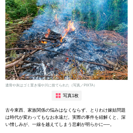
遺骨や灰はゴミ置き場や川に捨てられた（写真／PIXTA）
写真1枚
古今東西、家族関係の悩みはなくならず、とりわけ嫁姑問題
は時代が変わってもなお永遠だ。実際の事件を紐解くと、深
い憎しみが、一線を越えてしまう悲劇が明らかに──。