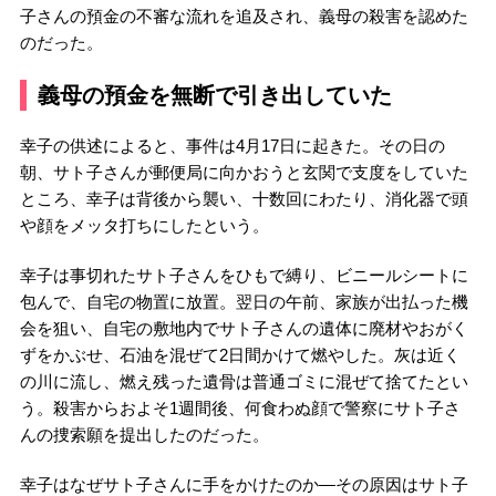
子さんの預金の不審な流れを追及され、義母の殺害を認めた
のだった。
義母の預金を無断で引き出していた
幸子の供述によると、事件は4月17日に起きた。その日の
朝、サト子さんが郵便局に向かおうと玄関で支度をしていた
ところ、幸子は背後から襲い、十数回にわたり、消化器で頭
や顔をメッタ打ちにしたという。
幸子は事切れたサト子さんをひもで縛り、ビニールシートに
包んで、自宅の物置に放置。翌日の午前、家族が出払った機
会を狙い、自宅の敷地内でサト子さんの遺体に廃材やおがく
ずをかぶせ、石油を混ぜて2日間かけて燃やした。灰は近く
の川に流し、燃え残った遺骨は普通ゴミに混ぜて捨てたとい
う。殺害からおよそ1週間後、何食わぬ顔で警察にサト子さ
んの捜索願を提出したのだった。
幸子はなぜサト子さんに手をかけたのか―その原因はサト子