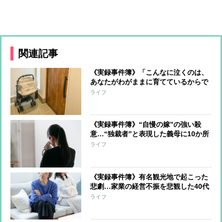
関連記事
《実録事件簿》「こんなに泣くのは、
あなたがわがままに育てているからで
しょ！」義母の“嫁いびり”に我慢の限
ライフ
界 台所の包丁で及んだ凶行
《実録事件簿》“自慢の嫁”の強い殺
意…“独裁者”と表現した義母に10か所
以上メッタ刺し
ライフ
《実録事件簿》有名観光地で起こった
悲劇…家業の経営不振を悲観した40代
女の凶行「義母がいなくなればリセッ
ライフ
トできるのでは」