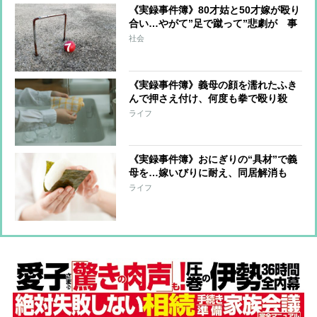
《実録事件簿》80才姑と50才嫁が殴り
合い…やがて”足で蹴って”悲劇が 事
件前には「100万円出すから家から出
社会
ていけ」で口論に
《実録事件簿》義母の顔を濡れたふき
んで押さえ付け、何度も拳で殴り殺
害…犯行動機は「前妻を引き合いに出
ライフ
され…」
《実録事件簿》おにぎりの“具材”で義
母を…嫁いびりに耐え、同居解消も
「孫は絶対渡さない」と言われ絶望
ライフ