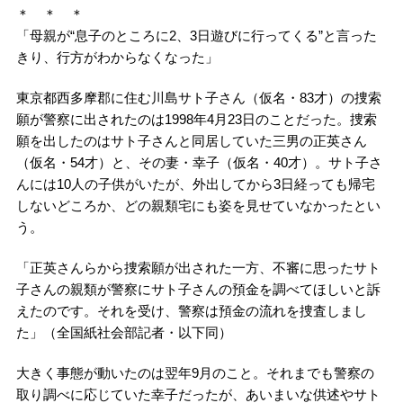
＊ ＊ ＊
「母親が“息子のところに2、3日遊びに行ってくる”と言った
きり、行方がわからなくなった」
東京都西多摩郡に住む川島サト子さん（仮名・83才）の捜索
願が警察に出されたのは1998年4月23日のことだった。捜索
願を出したのはサト子さんと同居していた三男の正英さん
（仮名・54才）と、その妻・幸子（仮名・40才）。サト子さ
んには10人の子供がいたが、外出してから3日経っても帰宅
しないどころか、どの親類宅にも姿を見せていなかったとい
う。
「正英さんらから捜索願が出された一方、不審に思ったサト
子さんの親類が警察にサト子さんの預金を調べてほしいと訴
えたのです。それを受け、警察は預金の流れを捜査しまし
た」（全国紙社会部記者・以下同）
大きく事態が動いたのは翌年9月のこと。それまでも警察の
取り調べに応じていた幸子だったが、あいまいな供述やサト