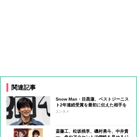
関連記事
Snow Man・目黒蓮、ベストジーニス
ト2年連続受賞を最初に伝えた相手を
告白「喜んでくれていました」
エンタメ
斎藤工、松坂桃李、磯村勇斗、中井貴