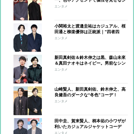
一、色やアクセントで個性を見せるジ
ャケットコーデ
エンタメ
小関裕太と渡邉圭祐はカジュアル、桜
田通と柳楽優弥は正統派｜”四者四
様”のジャケットスタイル
エンタメ
新田真剣佑＆鈴木伸之は黒、森山未來
＆真田ナオキはネイビー。男前なシン
プルカラーコーデ
エンタメ
山崎賢人、新田真剣佑、鈴木伸之、高
良健吾のダークな“冬色”コーデ！
エンタメ
田中圭、賀来賢人、柄本佑の小ワザが
利いたカジュアルジャケットコーデ
【ファッションチェック】
エンタメ