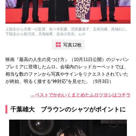
上段左から犬童一心監督、佐々木彩夏、百田夏菜子、玉井詩織、高城れに。
下段左から前川清、天海祐希、吉永小百合、ムロ
写真12枚
映画『最高の人生の見つけ方』（10月11日公開）のジャパン
プレミアに登壇したムロ。会場内のレッドカーペットでは、
相当な数のファンから写真やサインをリクエストされていた
が終始、明るく接する“神対応”を見せた。（9月3日）
→ベストでかわいくまとめたムロツヨシはコチラ
千葉雄大 ブラウンのシャツがポイントに