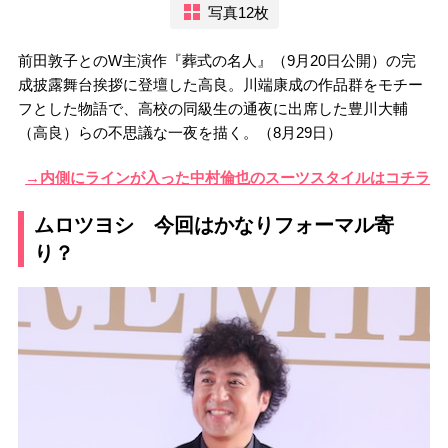
写真12枚
前田敦子とのW主演作『葬式の名人』（9月20日公開）の完
成披露舞台挨拶に登壇した高良。川端康成の作品群をモチー
フとした物語で、高校の同級生の通夜に出席した豊川大輔
（高良）らの不思議な一夜を描く。（8月29日）
→内側にラインが入った中村倫也のスーツスタイルはコチラ
ムロツヨシ 今回はかなりフォーマル寄
り？