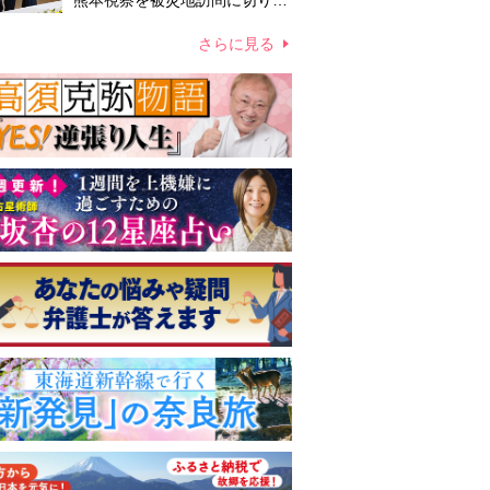
熊本視察を被災地訪問に切り替
えての実施が現実的か 上皇ご
夫妻から受け継ぐ“国民への寄
さらに見る
り添い方”