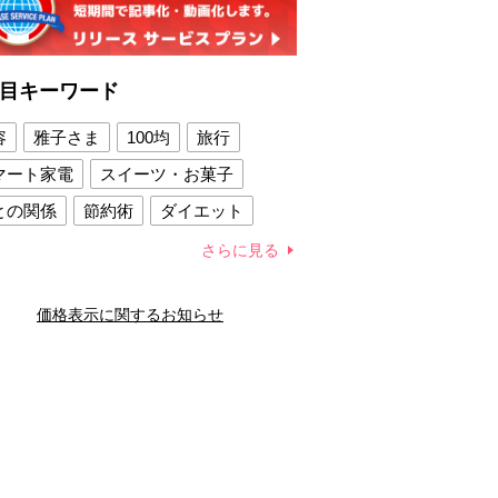
目キーワード
容
雅子さま
100均
旅行
マート家電
スイーツ・お菓子
との関係
節約術
ダイエット
康法
新製品
さらに見る
容賢者のダイエットグッズ
価格表示に関するお知らせ
との関係
新津春子
どか食い