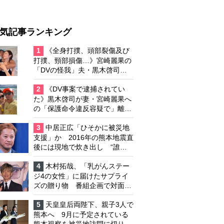
気記事ランキング
1
《全身打撲、頭部裂傷及び
打撲、頸部損傷…》宮崎麗果の
「DVの怪我」夫・黒木啓司の
逮捕で始まる「夫婦の闘争」
2
《DV事案で逮捕されてい
た》黒木啓司が妻・宮崎麗果へ
の「保護命令違反容疑で」離婚
協議は「第二ステージ」へ
3
中居正広「ひそかに被災地
支援」か 2016年の熊本地震直
後には現地で炊き出し “誰に
も知られなくて良い”と、むし
ろ強まる福祉活動への思い
4
木村拓哉、「乳がんステー
ジ4の女性」に届けたサプライ
ズの贈り物 番組企画で対面し
たファンが、夢と希望を与える
心遣いに「うれしくて号泣しま
5
天皇皇后両陛下、親子3人で
した」
熊本へ 9月に予定されている