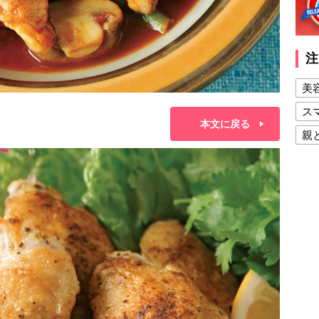
注
美
ス
本文に戻る
親
健
美
夫