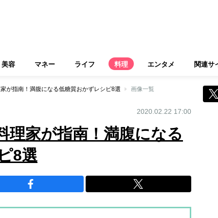
美容
マネー
ライフ
料理
エンタメ
関連サ
料理家が指南！満腹になる低糖質おかずレシピ8選
画像一覧
2020.02.22 17:00
の料理家が指南！満腹になる
ピ8選