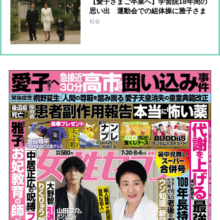
【愛子さまご卒業へ】学習院18年間の
思い出 運動会での組体操に雅子さま
が涙《初等科》、広島で抱かれた平和
社会
への願い《中等科》も