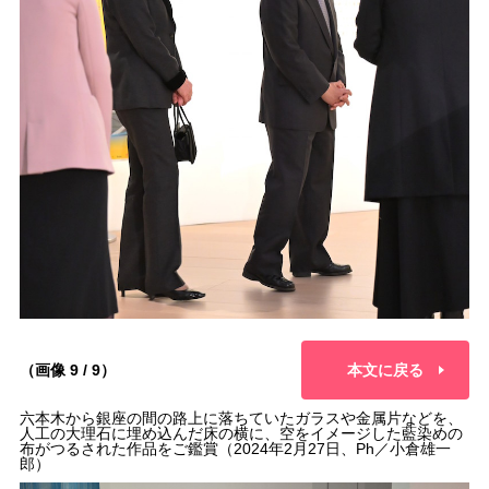
（画像 9 / 9）
本文に戻る
六本木から銀座の間の路上に落ちていたガラスや金属片などを、
人工の大理石に埋め込んだ床の横に、空をイメージした藍染めの
布がつるされた作品をご鑑賞（2024年2月27日、Ph／小倉雄一
郎）