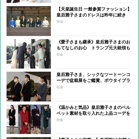
【天皇誕生日 一般参賀ファッション】
皇后雅子さまのドレスは昨年に続き
「ベルベット」「ブルー系」 愛子さ
社会
まや佳子さまもブルー系をお召しに
《愛子さまも継承》皇后雅子さまのお
もてなしのお心 トランプ元大統領も
驚いた英語力、和にこだわられた昼食
社会
会も
皇后雅子さま、シックなツートーンコ
ーデで盆栽展をご鑑賞、ボウタイブラ
ウスにパールでさりげない華やかさも
社会
《温かみと気品》皇后雅子さまのベル
ベット素材を取り入れた上品コーデを
プレイバック
社会