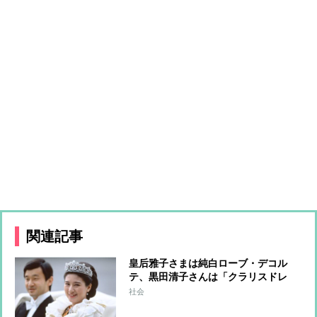
関連記事
皇后雅子さまは純白ローブ・デコル
テ、黒田清子さんは「クラリスドレ
ス」と話題に 女性皇族の華麗な
社会
る”結婚ファッション”