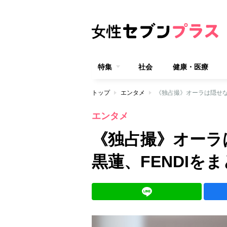
特集
社会
健康・医療
トップ
エンタメ
《独占撮》オーラは隠せない
エンタメ
《独占撮》オーラは
黒蓮、FENDIを