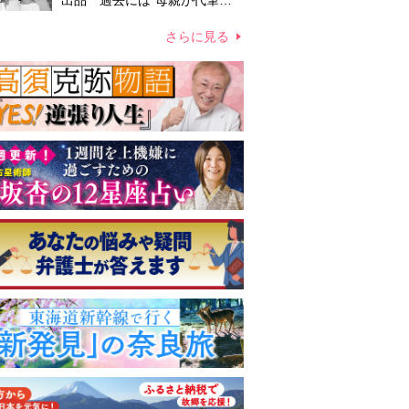
出品 過去には“母親が代筆し
たファン宛ての手紙”が10万円
ほどで売買 昭和スターグッズ
さらに見る
高額取引の実態