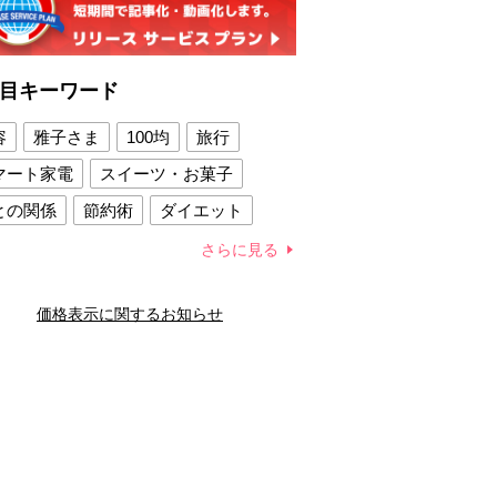
目キーワード
容
雅子さま
100均
旅行
マート家電
スイーツ・お菓子
との関係
節約術
ダイエット
康法
新製品
さらに見る
容賢者のダイエットグッズ
価格表示に関するお知らせ
との関係
新津春子
どか食い