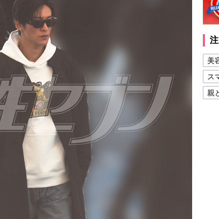
注
美
ス
親
健
美
夫