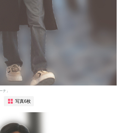
ーチ」
写真6枚