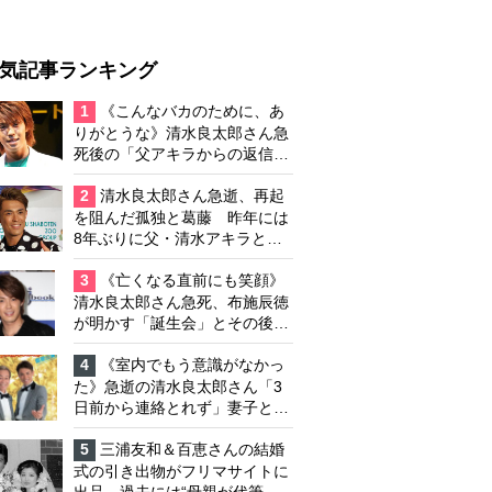
気記事ランキング
1
《こんなバカのために、あ
りがとうな》清水良太郎さん急
死後の「父アキラからの返信」
布施辰徳が涙で明かす「順番が
違う」
2
清水良太郎さん急逝、再起
を阻んだ孤独と葛藤 昨年には
8年ぶりに父・清水アキラと共
演、本格的な活動再開に向かっ
ていたが…周囲が懸念していた
3
《亡くなる直前にも笑顔》
「不安定なところ」
清水良太郎さん急死、布施辰徳
が明かす「誕生会」とその後の
メッセージ
4
《室内でもう意識がなかっ
た》急逝の清水良太郎さん「3
日前から連絡とれず」妻子とは
別居で孤独を感じていた
5
三浦友和＆百恵さんの結婚
式の引き出物がフリマサイトに