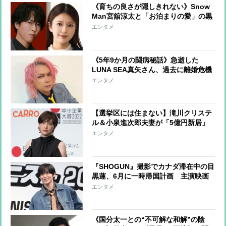
《育ちの良さが隠しきれない》Snow
Man宮舘涼太と「お泊まりの愛」の黒
田アナ「相談相手は中丸雄一の妻」か
エンタメ
《5年9か月の闘病秘話》急逝した
LUNA SEA真矢さん、過去に離婚危機
報道もあった妻・石黒彩との「本当の
エンタメ
関係」
【選挙区には住まない】滝川クリステ
ル＆小泉進次郎夫妻が「5億円新居」
に引っ越し 滝川が「育児ファース
エンタメ
ト」で選んだ場所は実家から“スープ
の冷めない距離”
『SHOGUN』撮影でカナダ滞在中の目
黒蓮、6月に一時帰国計画 主演映画
『SAMAMOTO DAYS』公開にあわせ
エンタメ
てイベントに登壇か、海外奮闘中でも
CMオファーは殺到
《国分太一との“不可解な和解”の陰