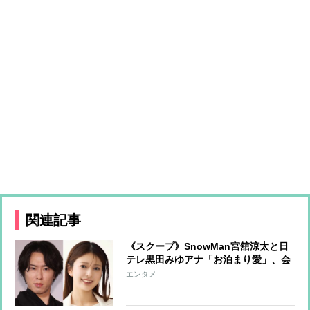
関連記事
《スクープ》SnowMan宮舘涼太と日
テレ黒田みゆアナ「お泊まり愛」、会
うのはもっぱら“自宅中心”事務所は
エンタメ
「友人の一人です」と回答