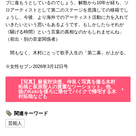
プに進もうとしているのでしょう。解散から10年が経ち、ソ
ロアーティストとして第二のステージを意識しての移籍でし
ょうし、今後、より海外でのアーティスト活動に力を入れて
いきたいという思いもあるようです。もしかしたらそれが
《騒げる時間》という言葉の真相なのかもしれませんね」
（前出・別の音楽関係者）
間もなく、木村にとって歌手人生の「第二幕」が上がる。
※
女性セブン
2026
年
3
月
12
日号
【写真】麻雀対決後、仲良く写真を撮る木村
拓哉と萩原聖人の貴重なツーショット。他、
娘のKokiを後ろに乗せてバイクで帰宅する木
村拓哉なども
関連キーワード
芸能人