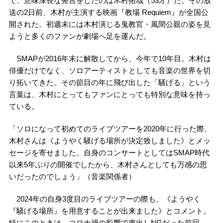
で、意味深長な発言をしたのは木村拓哉（53才）だ。その放
送の2日前、木村が主演する映画『教場 Requiem』が全国公
開された。初週末には木村演じる鬼教官・風間公親の姿を見
ようと多くのファンが劇場へ足を運んだ。
SMAPが2016年末に解散してから、今年で10年目。木村は
俳優だけでなく、ソロアーティストとしても音楽の世界を切
り拓いてきた。その節目の年に飛び出した「騒げる」という
言葉は、木村にとってもファンにとっても特別な意味を持っ
ている。
「ソロになって初めてのライブツアーを2020年に行った際、
木村さんは《ようやく騒げる場所が決定致しました》とメッ
セージを寄せました。自身のコンサートとしてはSMAP時代
以来5年ぶりの開催でしたから、木村さんとしても万感の思
いだったのでしょう」（音楽関係者）
2024年の自身3度目のライブツアーの際も、《ようやく
『騒げる場所』を用意することが出来ました》とコメント。
特にこのときは、コロナ禍の影響で声出しNGだった前回