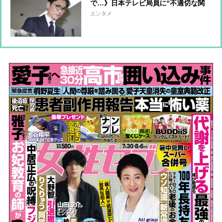
で…》日本テレビ局員に“不適切な関
係”疑惑 女性プロデューサーが男性
エンタメ
アイドルを私的な飲み会に招集、抗議
を受けて別部署に異動か