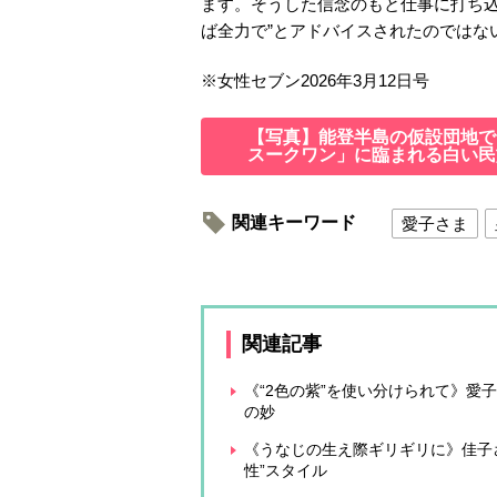
ます。そうした信念のもと仕事に打ち込
ば全力で”とアドバイスされたのではな
※
女性セブン
2026
年
3
月
12
日号
【写真】能登半島の仮設団地で
スークワン」に臨まれる白い民
関連キーワード
愛子さま
関連記事
《“2色の紫”を使い分けられて》愛
の妙
《うなじの生え際ギリギリに》佳子
性”スタイル