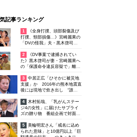
気記事ランキング
1
《全身打撲、頭部裂傷及び
打撲、頸部損傷…》宮崎麗果の
「DVの怪我」夫・黒木啓司の
逮捕で始まる「夫婦の闘争」
2
《DV事案で逮捕されてい
た》黒木啓司が妻・宮崎麗果へ
の「保護命令違反容疑で」離婚
協議は「第二ステージ」へ
3
中居正広「ひそかに被災地
支援」か 2016年の熊本地震直
後には現地で炊き出し “誰に
も知られなくて良い”と、むし
ろ強まる福祉活動への思い
4
木村拓哉、「乳がんステー
ジ4の女性」に届けたサプライ
ズの贈り物 番組企画で対面し
たファンが、夢と希望を与える
心遣いに「うれしくて号泣しま
5
美輪明宏さん「戒名に込め
した」
られた意味」と10億円以上「巨