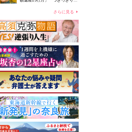
額遺産の行方」 つきっきりで
私生活をサポートしていた元俳
優が相続か
さらに見る