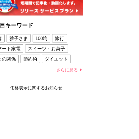
目キーワード
容
雅子さま
100均
旅行
マート家電
スイーツ・お菓子
との関係
節約術
ダイエット
康法
新製品
さらに見る
容賢者のダイエットグッズ
価格表示に関するお知らせ
との関係
新津春子
どか食い