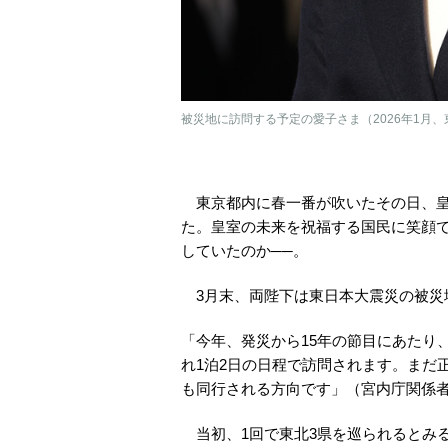
被災地に訪問する予定の愛子さま（2026年1月、
東京都内に春一番が吹いたその日、皇
た。皇室の未来を祝福する国民に笑顔
していたのか──。
3月末、両陛下は東日本大震災の被災
「今年、発災から15年の節目にあたり
れ1泊2日の日程で訪問されます。まだ
も同行される方向です」（宮内庁関係
当初、1回で東北3県を巡られるとみ