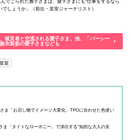
んでこられた雅子さまは、愛子さまにも“仕事をするなら
いでしょうか」（前出・皇室ジャーナリスト）
、被災者と交流される愛子さま。他、「バーシー
族衣装姿の愛子さまなども
皇室
子さま「お召し物でイメージ大変化」TPOに合わせた色使い
さま「タイトなローポニー」で演出する“知的な大人の女