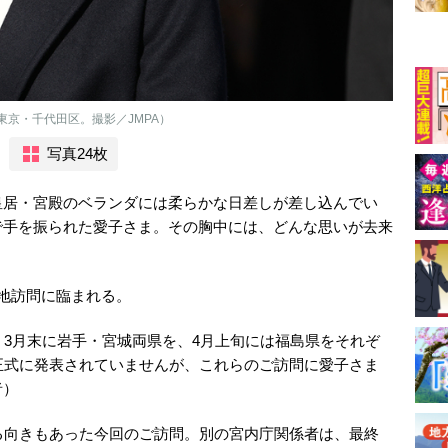
東京・千代田区。撮影／JMPA）
写真24枚
居・宮殿のベランダには柔らかな日差しが差し込んでい
で手を振られた愛子さま。その胸中には、どんな思いが去来
地訪問に臨まれる。
、3月末に岩手・宮城両県を、4月上旬には福島県をそれぞ
正式に発表されていませんが、これらのご訪問に愛子さま
者）
る向きもあった今回のご訪問。別の宮内庁関係者は、最終