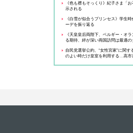
《色も襟もそっくり》紀子さま「お
示される
《白雪が似合うプリンセス》学生時
ーデを振り返る
《天皇皇后両陛下、ベルギー・オラ
る期待、絆が深い両国訪問は最適の
自民党選挙公約、“女性宮家”に関
のよい時だけ皇室を利用する…高市首