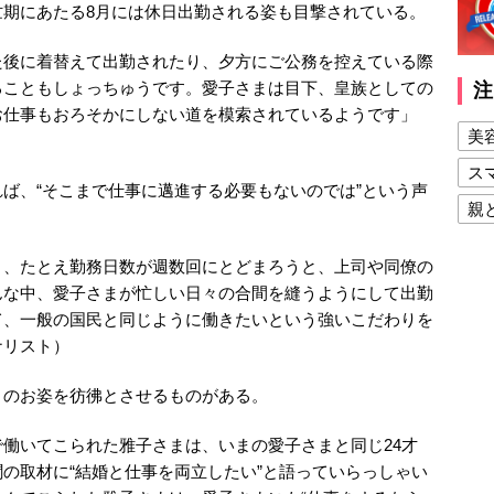
忙期にあたる8月には休日出勤される姿も目撃されている。
後に着替えて出勤されたり、夕方にご公務を控えている際
ることもしょっちゅうです。愛子さまは目下、皇族としての
注
お仕事もおろそかにしない道を模索されているようです」
美
ス
ば、“そこまで仕事に邁進する必要もないのでは”という声
親
健
り、たとえ勤務日数が週数回にとどまろうと、上司や同僚の
美
んな中、愛子さまが忙しい日々の合間を縫うようにして出勤
夫
て、一般の国民と同じように働きたいという強いこだわりを
ナリスト）
のお姿を彷彿とさせるものがある。
働いてこられた雅子さまは、いまの愛子さまと同じ24才
の取材に“結婚と仕事を両立したい”と語っていらっしゃい