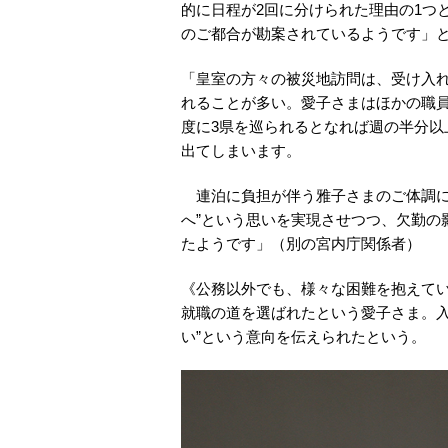
的に日程が2回に分けられた理由の1つ
のご都合が勘案されているようです」
「皇室の方々の被災地訪問は、受け入
れることが多い。愛子さまはほかの職
度に3県を巡られるとなれば週の半分
出てしまいます。
連泊に負担が伴う雅子さまのご体調に
へ”という思いを実現させつつ、欠勤の
たようです」（別の宮内庁関係者）
《公務以外でも、様々な困難を抱えて
就職の道を選ばれたという愛子さま。入
い”という意向を伝えられたという。