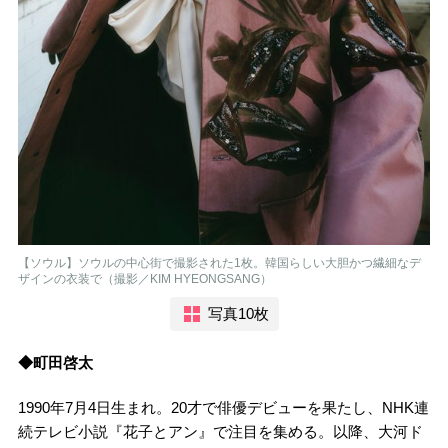
【ソウル】ソウルの中心街で撮影された1枚。韓国らしい大胆かつ繊細なデ
ザインの衣装で（撮影／KIM HYEONGSANG）
写真10枚
◆町田啓太
1990年7月4日生まれ。20才で俳優デビューを果たし、NHK連
続テレビ小説『花子とアン』で注目を集める。以降、大河ド