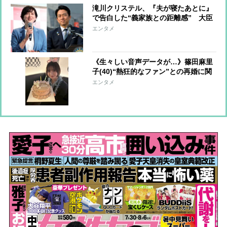
滝川クリステル、『夫が寝たあとに』
で告白した“義家族との距離感” 大臣
夫人による家庭内事情暴露は異例
エンタメ
「小泉家と折り合いが悪い」と思われ
るのを危惧したか
《生々しい音声データが…》篠田麻里
子(40)“熱狂的なファン”との再婚に関
係者が安堵「二度と同じ過ちは繰り返
エンタメ
さない」