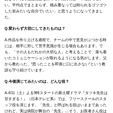
い。平均点でまとまらず、積み重なっては削られるゴツゴツ
した岩みたいな自分でいたい」と思うようになってきまし
た。
Q.変わらず大切にしてきたものは？
A.作品を作り上げる過程で、チームの中で意見がぶつかる時
には、相手に対して苦手意識が生じる場合もあります。で
も、「その人もだれかの大切な人」と考えることで、落ち着
いたコミュニケーションが取れるようになる気がします。父
から教わった、“思ったことを即座に口に出さない”という教
訓も守り続けています。
Q.今後演じてみたいのは、どんな役？
A.4/11（土）よる9時スタートの新土曜ドラマ『タツキ先生は
甘すぎる！』（日本テレビ系）では、フリースクールのスタ
ッフ役を演じます。「先生」と呼ばれる役はいままであった
けれど、実は病院が舞台の「先生」…そう、お医者さん役は