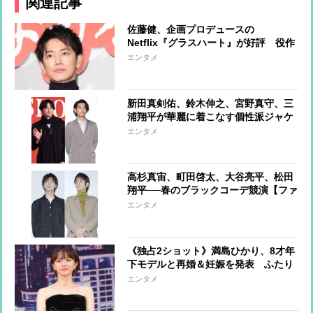
関連記事
佐藤健、企画プロデュースの
Netflix『グラスハート』が好評 役作
りで1年以上かけて楽器を練習、女性
エンタメ
関係はまったくの無風…潔癖すぎるプ
ライベート
新田真剣佑、鈴木伸之、宮野真守、三
浦翔平が華麗に着こなす個性派ジャケ
ットスタイル
エンタメ
高杉真宙、町田啓太、大谷亮平、松田
翔平──春のブラックコーデ競演【ファ
ッションチェック】
エンタメ
《独占2ショット》満島ひかり、8才年
下モデルと再婚＆妊娠を発表 ふたり
の左手薬指にはおそろいの指輪がキラ
エンタメ
リ、婚前の両家顔合わせに向かうフォ
ーマルな装い