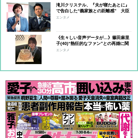
滝川クリステル、『夫が寝たあとに』
で告白した“義家族との距離感” 大臣
夫人による家庭内事情暴露は異例
エンタメ
「小泉家と折り合いが悪い」と思われ
るのを危惧したか
《生々しい音声データが…》篠田麻里
子(40)“熱狂的なファン”との再婚に関
係者が安堵「二度と同じ過ちは繰り返
エンタメ
さない」