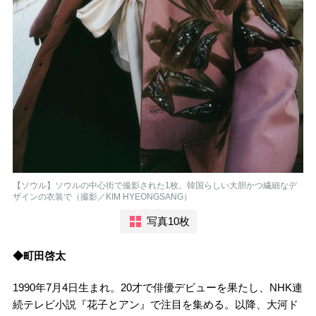
【ソウル】ソウルの中心街で撮影された1枚。韓国らしい大胆かつ繊細なデ
ザインの衣装で（撮影／KIM HYEONGSANG）
写真10枚
◆町田啓太
1990年7月4日生まれ。20才で俳優デビューを果たし、NHK連
続テレビ小説『花子とアン』で注目を集める。以降、大河ド