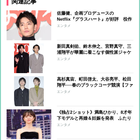
関連記事
佐藤健、企画プロデュースの
Netflix『グラスハート』が好評 役作
りで1年以上かけて楽器を練習、女性
エンタメ
関係はまったくの無風…潔癖すぎるプ
ライベート
新田真剣佑、鈴木伸之、宮野真守、三
浦翔平が華麗に着こなす個性派ジャケ
ットスタイル
エンタメ
高杉真宙、町田啓太、大谷亮平、松田
翔平──春のブラックコーデ競演【ファ
ッションチェック】
エンタメ
《独占2ショット》満島ひかり、8才年
下モデルと再婚＆妊娠を発表 ふたり
の左手薬指にはおそろいの指輪がキラ
エンタメ
リ、婚前の両家顔合わせに向かうフォ
ーマルな装い