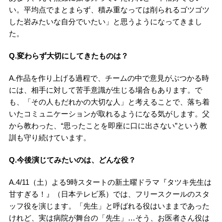
い。平均点でまとまらず、積み重なっては削られるゴツゴツ
した岩みたいな自分でいたい」と思うようになってきまし
た。
Q.変わらず大切にしてきたものは？
A.作品を作り上げる過程で、チームの中で意見がぶつかる時
には、相手に対して苦手意識が生じる場合もあります。で
も、「その人もだれかの大切な人」と考えることで、落ち着
いたコミュニケーションが取れるようになる気がします。父
から教わった、“思ったことを即座に口に出さない”という教
訓も守り続けています。
Q.今後演じてみたいのは、どんな役？
A.4/11（土）よる9時スタートの新土曜ドラマ『タツキ先生は
甘すぎる！』（日本テレビ系）では、フリースクールのスタ
ッフ役を演じます。「先生」と呼ばれる役はいままであった
けれど、実は病院が舞台の「先生」…そう、お医者さん役は