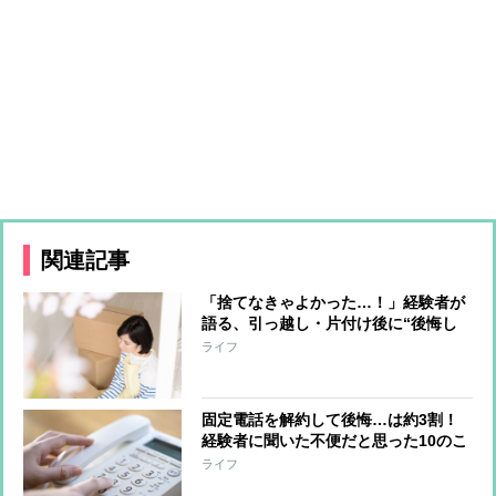
関連記事
「捨てなきゃよかった…！」経験者が
語る、引っ越し・片付け後に“後悔し
たモノ”に共感の嵐！
ライフ
固定電話を解約して後悔…は約3割！
経験者に聞いた不便だと思った10のこ
と
ライフ