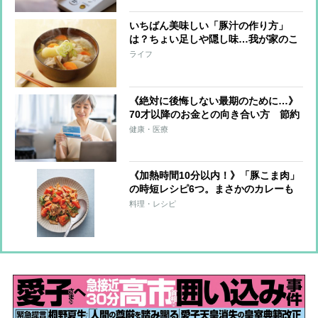
いちばん美味しい「豚汁の作り方」
は？ちょい足しや隠し味…我が家のこ
だわりが神アイディアだらけだった！
ライフ
《絶対に後悔しない最期のために…》
70才以降のお金との向き合い方 節約
に走るのではなく「自分で貯めたお金
健康・医療
を使いきる」ことが大切 いちばん不
要なものは「がまん」
《加熱時間10分以内！》「豚こま肉」
の時短レシピ6つ。まさかのカレーも
煮込まずOK！
料理・レシピ