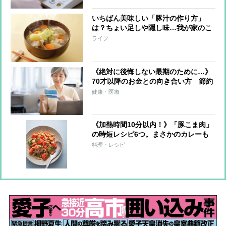
いちばん美味しい「豚汁の作り方」
は？ちょい足しや隠し味…我が家のこ
だわりが神アイディアだらけだった！
ライフ
《絶対に後悔しない最期のために…》
70才以降のお金との向き合い方 節約
に走るのではなく「自分で貯めたお金
健康・医療
を使いきる」ことが大切 いちばん不
要なものは「がまん」
《加熱時間10分以内！》「豚こま肉」
の時短レシピ6つ。まさかのカレーも
煮込まずOK！
料理・レシピ