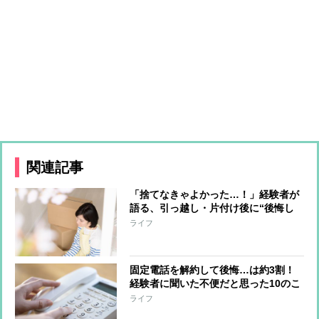
関連記事
「捨てなきゃよかった…！」経験者が
語る、引っ越し・片付け後に“後悔し
たモノ”に共感の嵐！
ライフ
固定電話を解約して後悔…は約3割！
経験者に聞いた不便だと思った10のこ
と
ライフ