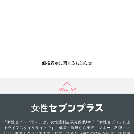
価格表示に関するお知らせ
PAGE TOP
「女性セブンプラス」は、女性週刊誌実売部数No.1「女性セブン」によ
るライフスタイルサイトです。健康・医療から美容、マネー、料理・レ
シピ、有名人グラビアまで、他では読めない独自の情報を発信。40代以