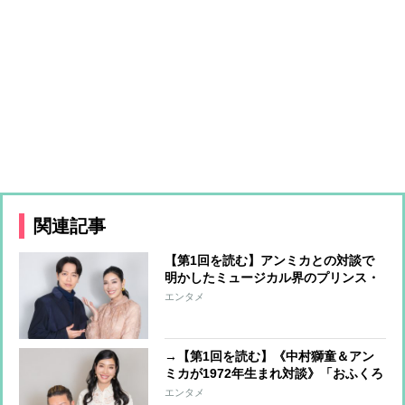
関連記事
【第1回を読む】アンミカとの対談で
明かしたミュージカル界のプリンス・
山崎育三郎が生まれるまで「シャイな
エンタメ
子供だったけど、役を演じるときだけ
は解放的になれた」
→【第1回を読む】《中村獅童＆アン
ミカが1972年生まれ対談》「おふくろ
の支えがなかったら、初舞台すら立て
エンタメ