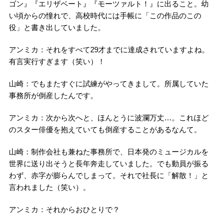
ゴン』『エリザベート』『モーツァルト！』に出ること。幼
い頃からの憧れで、高校時代には手帳に「この作品のこの
役」と書き出していました。
アンミカ：それをすべて29才までに達成されていますよね。
有言実行すぎます（笑い）！
山崎：でもまたすぐに試練がやってきまして。所属していた
事務所が倒産したんです。
アンミカ：次から次へと、ほんとうに波瀾万丈…。これほど
のスター俳優を抱えていても倒産することがあるなんて。
山崎：制作会社も兼ねた事務所で、日本発のミュージカルを
世界に送り出そうと長年奔走していました。でも動員が振る
わず、赤字が膨らんでしまって。それで社長に「解散！」と
言われました（笑い）。
アンミカ：それからおひとりで？