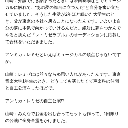
山崎：介護で行き詰まったときには帝国劇場などでミュージ
カルに触れて、“あの夢の舞台に立つんだ”と自分を奮い立た
せていました。そうした生活が2年ほど続いた大学生のと
き、父が東京の本社へ戻ることになったんです。いよいよ自
分の夢に本気で向かっていけるんだと。絶対に夢をつかんで
やると挑んだ『レ・ミゼラブル』のオーディションに応募し
て合格をいただきました。
アンミカ：レミゼといえばミュージカルの頂点じゃないです
か。
山崎：レミゼには並々ならぬ思い入れがあったんです。東京
音楽大学1年生のとき、どうしても演じたくて声楽科の仲間
と自主公演をしたほどで。
アンミカ：レミゼの自主公演!?
山崎：みんなでお金を出し合ってセットも作って、1回限り
の公演に全身全霊をかけました。