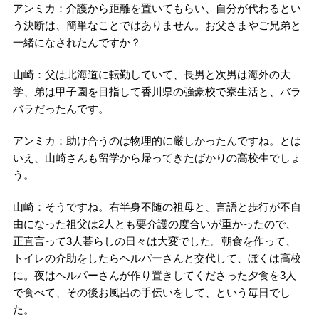
アンミカ：介護から距離を置いてもらい、自分が代わるとい
う決断は、簡単なことではありません。お父さまやご兄弟と
一緒になされたんですか？
山崎：父は北海道に転勤していて、長男と次男は海外の大
学、弟は甲子園を目指して香川県の強豪校で寮生活と、バラ
バラだったんです。
アンミカ：助け合うのは物理的に厳しかったんですね。とは
いえ、山崎さんも留学から帰ってきたばかりの高校生でしょ
う。
山崎：そうですね。右半身不随の祖母と、言語と歩行が不自
由になった祖父は2人とも要介護の度合いが重かったので、
正直言って3人暮らしの日々は大変でした。朝食を作って、
トイレの介助をしたらヘルパーさんと交代して、ぼくは高校
に。夜はヘルパーさんが作り置きしてくださった夕食を3人
で食べて、その後お風呂の手伝いをして、という毎日でし
た。