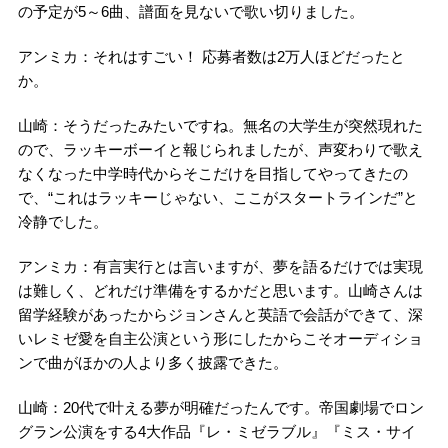
の予定が5～6曲、譜面を見ないで歌い切りました。
アンミカ：それはすごい！ 応募者数は2万人ほどだったと
か。
山崎：そうだったみたいですね。無名の大学生が突然現れた
ので、ラッキーボーイと報じられましたが、声変わりで歌え
なくなった中学時代からそこだけを目指してやってきたの
で、“これはラッキーじゃない、ここがスタートラインだ”と
冷静でした。
アンミカ：有言実行とは言いますが、夢を語るだけでは実現
は難しく、どれだけ準備をするかだと思います。山崎さんは
留学経験があったからジョンさんと英語で会話ができて、深
いレミゼ愛を自主公演という形にしたからこそオーディショ
ンで曲がほかの人より多く披露できた。
山崎：20代で叶える夢が明確だったんです。帝国劇場でロン
グラン公演をする4大作品『レ・ミゼラブル』『ミス・サイ