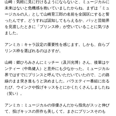
山崎：気軽に見に行けるようにならないと、ミュージカルに
未来はないと危機感を抱いていましたからね。まずは「ミュ
ージカルの人」として山崎育三郎の名前を全国区にすると誓
ったんです。どうすれば認知してもらえるか、パッと芸能界
を見渡したときに「プリンス枠」が空いていることに気づき
ました。
アンミカ：キャラ設定の重要性を感じます。しかも、自らプ
リンス枠を選ばれるのはさすが。
山崎：郷ひろみさんにミッチー（及川光博）さん、後輩はケ
ンティー（中島健人）と意外にも少なかった。ミュージカル
界ではすでにプリンスと呼んでいただいていたので、この路
線のまま突き進もうと決めました。バラエティー番組に出る
たび、ウインクや投げキッスをとにかくたくさんしましたね
（笑い）。
アンミカ：ミュージカルの俳優さんだから指先がスッと伸び
て、投げキッスの所作も美しくて。まさにプリンスそのも