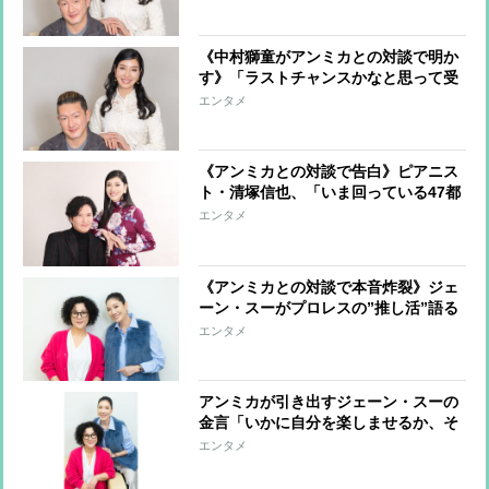
なかった」歌舞伎での逆境を乗り越え
るまで
《中村獅童がアンミカとの対談で明か
す》「ラストチャンスかなと思って受
けた」映画『ピンポン』秘話や大病の
エンタメ
経験、支えてくれた妻の存在の大きさ
《アンミカとの対談で告白》ピアニス
ト・清塚信也、「いま回っている47都
道府県ツアーがひとつの節目」 10代
エンタメ
での留学後、100社の営業まわりで開
けたキャリア
《アンミカとの対談で本音炸裂》ジェ
ーン・スーがプロレスの”推し活”語る
「人間って一生懸命になるのをこんな
エンタメ
に剝き出しにしてもいいんだと衝撃受
けた」
アンミカが引き出すジェーン・スーの
金言「いかに自分を楽しませるか、そ
れが人生のテーマ」「昔もいまも夢は
エンタメ
ありません。夢がなくても動いていれ
ば人生は開ける」