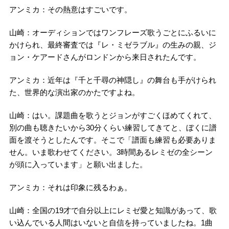
アンミカ：その熱意はすごいです。
山崎：オーディションではワンフレーズ歌うごとにふるいに
かけられ、最終審査では『レ・ミゼラブル』の生みの親、ジ
ョン・ケアードさんがロンドンから来日されたんです。
アンミカ：近年は『千と千尋の神隠し』の舞台も手がけられ
た、世界的な演出家のかたですよね。
山崎：はい。課題曲を歌うとジョンがすごくほめてくれて、
別の曲も聴きたいから30分くらい練習してきてと、ぼくに譜
面を渡そうとしたんです。そこで「譜面も練習も必要ありま
せん。いま歌わせてください。3時間あるレミゼの全シーン
が頭に入っています」と願い出ました。
アンミカ：それは印象に残るわぁ。
山崎：全国の19才で自分以上にレミゼ愛と知識があって、歌
い込んでいる人間はいないと自信を持っていましたね。1曲