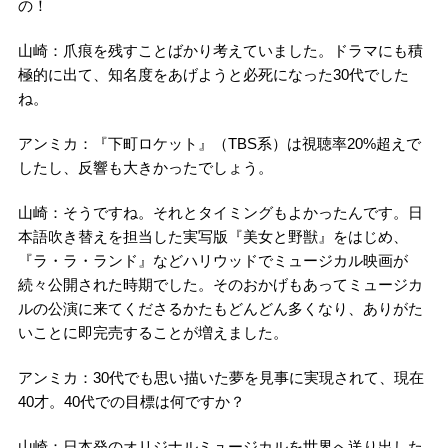
の！
山崎：爪痕を残すことばかり考えていました。ドラマにも積
極的に出て、知名度をあげようと必死になった30代でした
ね。
アンミカ：『下町ロケット』（TBS系）は視聴率20%超えで
したし、反響も大きかったでしょう。
山崎：そうですね。それとタイミングもよかったんです。日
本語吹き替えを担当した実写版『美女と野獣』をはじめ、
『ラ・ラ・ランド』などハリウッドでミュージカル映画が
続々公開された時期でした。そのおかげもあってミュージカ
ルの公演に来てくださるかたもどんどん多くなり、ありがた
いことに即完売することが増えました。
アンミカ：30代でも思い描いた夢を見事に実現されて、現在
40才。40代での目標は何ですか？
山崎：日本発のオリジナルミュージカルを世界へ送り出した