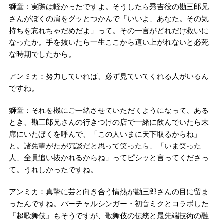
獅童：実際は軽かったですよ。そうしたら秀吉役の勘三郎兄
さんがぼくの肩をグッとつかんで「いいよ、あなた。その気
持ちを忘れちゃだめだよ」って。その一言がどれだけ救いに
なったか。手を抜いたら一生ここから這い上がれないと必死
な時期でしたから。
アンミカ：努力していれば、必ず見ていてくれる人がいるん
ですね。
獅童：それを機にご一緒させていただくようになって、ある
とき、勘三郎兄さんの行きつけの店で一緒に飲んでいたら末
席にいたぼくを呼んで、「この人いまに天下取るからね」
と。諸先輩がたが冗談だと思って笑ったら、「いま笑った
人、全員追い抜かれるからね」ってピシッと言ってくださっ
て。うれしかったですね。
アンミカ：真摯に芸と向き合う情熱が勘三郎さんの目に留ま
ったんですね。バーチャルシンガー・初音ミクとコラボした
『超歌舞伎』もそうですが、歌舞伎の伝統と最先端技術の融