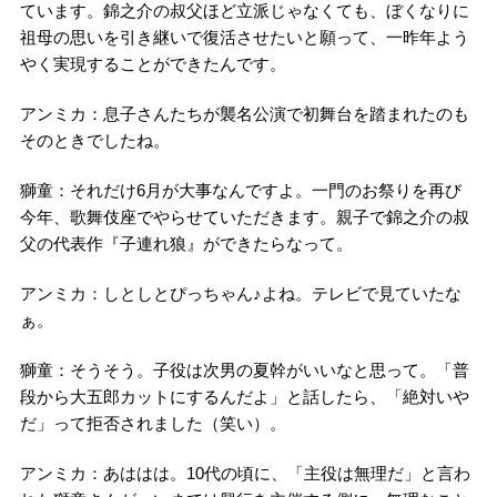
ています。錦之介の叔父ほど立派じゃなくても、ぼくなりに
祖母の思いを引き継いで復活させたいと願って、一昨年よう
やく実現することができたんです。
アンミカ：息子さんたちが襲名公演で初舞台を踏まれたのも
そのときでしたね。
獅童：それだけ6月が大事なんですよ。一門のお祭りを再び
今年、歌舞伎座でやらせていただきます。親子で錦之介の叔
父の代表作『子連れ狼』ができたらなって。
アンミカ：しとしとぴっちゃん♪よね。テレビで見ていたな
ぁ。
獅童：そうそう。子役は次男の夏幹がいいなと思って。「普
段から大五郎カットにするんだよ」と話したら、「絶対いや
だ」って拒否されました（笑い）。
アンミカ：あははは。10代の頃に、「主役は無理だ」と言わ