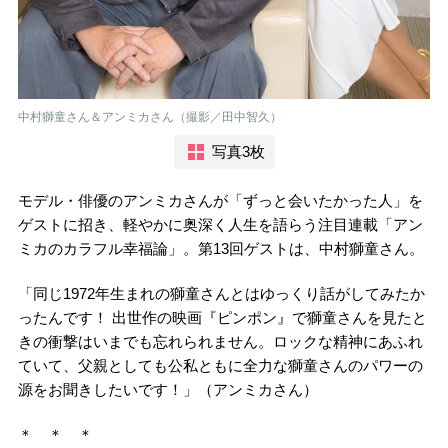
中村獅童さん＆アンミカさん（撮影／田中智久）
写真3枚
モデル・俳優のアンミカさんが「ずっと会いたかった人」を
ゲストに招き、軽やかに奥深く人生を語らう注目連載「アン
ミカのカラフル幸福論」。第13回ゲストは、中村獅童さん。
「同じ1972年生まれの獅童さんとはゆっくり話がしてみたか
ったんです！ 出世作の映画『ピンポン』で獅童さんを見たと
きの衝撃はいまでも忘れられません。ロックな精神にあふれ
ていて、父親としても公私ともに全力な獅童さんのパワーの
源をお聞きしたいです！」（アンミカさん）
＊ ＊ ＊