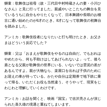
獅童：歌舞伎は祖母（故・三代目中村時蔵さんの妻・小川ひ
なさん）と見に行ってました。親戚やいとこたちの舞台を見
ているうちに自分もやりたくなって、日本舞踊や長唄のお稽
古に通い始めたのが6才のとき。8才になって歌舞伎の初舞台
を踏みました。
アンミカ：歌舞伎役者になりたいと打ち明けたとき、お父さ
まはどういう反応でした？
獅童：父は「おまえが歌舞伎をやるのは自由だ。でもおれは
やめたから、何も手助けはしてあげられないよ」って。後ろ
盾となる父親が歌舞伎の世界にいる、いないでは雲泥の差が
あるんですよ。親が大物なら、楽屋口を出れば子供のために
お迎えの車が待っている。かたや自分は定期券で地下鉄に乗
って帰る。いただくお役も当然違う。そうやって、現実をじ
わじわと理解していくわけです。
アンミカ：お話を聞くと、映画『国宝』で吉沢亮さんが演じ
られた喜久雄の境遇と重ねてしまいます。