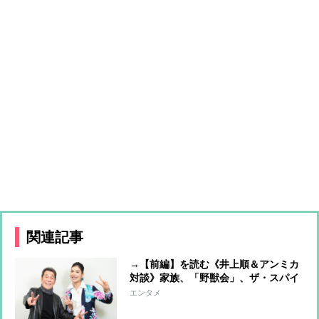
関連記事
→【前編】を読む《井上順＆アンミカ
対談》家族、「野獣会」、ザ・スパイ
ダース…「人と交わる場所がぼくを成
エンタメ
長させてくれる」