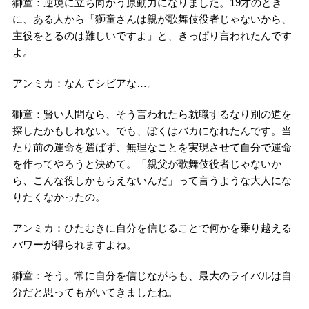
獅童：逆境に立ち向かう原動力になりました。19才のとき
に、ある人から「獅童さんは親が歌舞伎役者じゃないから、
主役をとるのは難しいですよ」と、きっぱり言われたんです
よ。
アンミカ：なんてシビアな…。
獅童：賢い人間なら、そう言われたら就職するなり別の道を
探したかもしれない。でも、ぼくはバカになれたんです。当
たり前の運命を選ばず、無理なことを実現させて自分で運命
を作ってやろうと決めて。「親父が歌舞伎役者じゃないか
ら、こんな役しかもらえないんだ」って言うような大人にな
りたくなかったの。
アンミカ：ひたむきに自分を信じることで何かを乗り越える
パワーが得られますよね。
獅童：そう。常に自分を信じながらも、最大のライバルは自
分だと思ってもがいてきましたね。