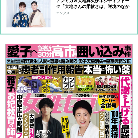
アンミカ＆大地真央がポジティブトー
ク「大地さんの柔軟さは、逆境のなか
で幸運に出会える強さ」「乗り越えら
エンタメ
れない壁は与えられないと信じている
んです」