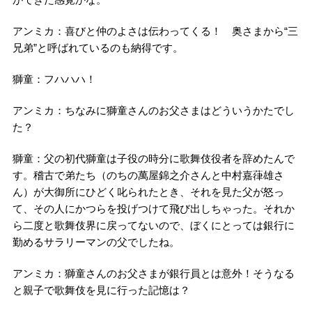
アンミカ：喜びと仲のよさは伝わってくる！ 奥さまから“三
兄弟”と呼ばれているのも納得です。
獅童：フハハハ！
アンミカ：ちなみに獅童さんのお父さまはどういうかたでし
た？
獅童：父の初代獅童は子役の時分に歌舞伎役者を辞めたんで
す。稽古で弟たち（のちの萬屋錦之介さんと中村嘉葎雄さ
ん）が大御所にひどく叱られたとき、それを見た父が怒っ
て、その人にかつらを投げつけて飛び出しちゃった。それか
ら二度と歌舞伎界に戻ってないので、ぼくにとっては銀行に
勤めるサラリーマンの父でしたね。
アンミカ：獅童さんのお父さまが銀行員とは意外！そうなる
と親子で歌舞伎を見に行った記憶は？