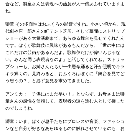
合など、獅童さんは表現への熱意が人一倍あふれていますよ
ね。
獅童 その多面性はおふくろの影響ですね。小さい頃から、現
代劇や唐十郎さんの紅テント芝居、そして幕間にストリップ
ショーがある大衆演劇まで、あらゆる舞台を見せてくれたん
です。ぼくが歌舞伎に興味があるもんだから、「世の中には
これだけの芸術があるんだよ。歌舞伎だけが偉いんじゃな
い。みんな同じ表現者なのよ」と話してくれてね。ストリッ
プショーも、お姉さんたちが一生懸命踊ると汗が照明でキラ
キラ輝くの。見終わると、おふくろはぼくに「舞台を見てど
う思うの？」と必ず意見を求めてきました。
アンミカ：「子供にはまだ早い！」とならず、お母さまは獅
童さんの感性を信頼して、表現者の道を進む人として接した
のでしょうね。
獅童：いま、ぼくが息子たちにプロレスや音楽、ファッショ
ンなど自分が好きなあらゆるものに触れさせているのも、お