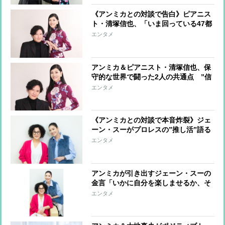
《アンミカとの対談で告白》ピアニス
ト・清塚信也、「いま回っている47都
道府県ツアーがひとつの節目」 10代
エンタメ
での留学後、100社の営業まわりで開
けたキャリア
アンミカ＆ピアニスト・清塚信也、保
守的な世界で闘った2人の共通点 ”信
じる道を貫き、その世界の常識を変え
エンタメ
てきた”
《アンミカとの対談で本音炸裂》ジェ
ーン・スーがプロレスの”推し活”語る
「人間って一生懸命になるのをこんな
エンタメ
に剝き出しにしてもいいんだと衝撃受
けた」
アンミカが引き出すジェーン・スーの
金言「いかに自分を楽しませるか、そ
れが人生のテーマ」「昔もいまも夢は
エンタメ
ありません。夢がなくても動いていれ
ば人生は開ける」