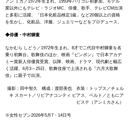
アン ミカ／1972年生まれ。1993年パリコレ初参加。モデル
業以外にもテレビ・ラジオMC、俳優、歌手、テレビCM出演
と多彩に活躍。「日本化粧品検定1級」など20個以上の資格
を生かし、化粧品、洋服、ジュエリーなどをプロデュース。
◆俳優・中村獅童
なかむら しどう／1972年生まれ。8才で二代目中村獅童を名
乗り初舞台。歌舞伎のほか、映画『ピンポン』で日本アカデ
ミー賞新人俳優賞受賞。以降、映画、ドラマ、現代劇と幅広
く活躍。6月3～25日、歌舞伎座で上演される『六月大歌舞
伎』に親子で出演。
撮影：田中智久 構成：渡部美也 衣装：トップス／チェル
キ スカート／リビアナコンティ ピアス、ベルト／ともにア
ビステ（アンミカさん）
※女性セブン2026年5月7・14日号