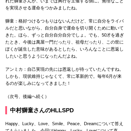
れた獅童さんが、いまでは興行を主催する側に。無理なこと
を実現させる運命をつかみましたね。
獅童：格好つけるつもりはないんだけど、常に自分をライバ
ルだと思いながら、自分自身で運命を切り開くために動いて
きた。ほら、ずっと自分自分自分でしょ。でも、50才を過ぎ
たとき、今後は萬屋一門だったり、祖母だったり、この世に
ぼくが誕生した意味があるとしたら、いろんなことに恩返し
したいと思うようになったんだよね。
アンミカ：自己実現の先には恩返しが待っていたんですね。
しかも、現状維持じゃなくて、常に革新的で。毎年6月が来
るのが楽しみになってきました！
（次号、後編へ続く）
中村獅童さんのHLLSPD
Happy、Lucky、Love、Smile、Peace、Dreamについて答え
てもらいました。今回はHappy、Lucky、Loveについて直