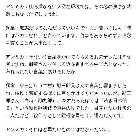
アンミカ：後ろ盾がない大変な環境では、その芯の強さが武
器にもなったでしょうね。
獅童：無謀だってなんだっていいんですよ。若い子にも「時
にはバカになれ」と言っています。何事もあきらめずに信念
を貫くことが大事だよって。
アンミカ：そういう言葉をかけてもらえるお弟子さんは幸せ
者ですね。獅童さんが信じる道を進まれる中で光となった、
忘れられない言葉はありましたか。
獅童：やっぱり（中村）勘三郎兄さんの言葉は響きました
ね。端役で奮闘するぼくに声をかけてくださったのが、勘三
郎さん（当時・勘九郎）。22才だったぼくは『若き日の信
長』という新作歌舞伎で軍兵の役でした。目立たない群衆の
一人だけど、役作りとして鎧櫃を重そうに運んだんです。
アンミカ：それほど重たいものではなかったのに。