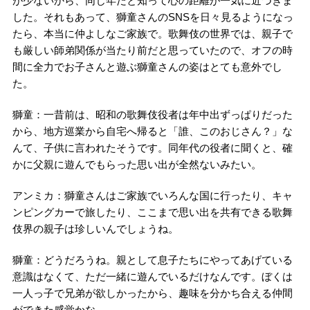
が少ないから、同じ年だと知って心の距離が一気に近づきま
した。それもあって、獅童さんのSNSを日々見るようになっ
たら、本当に仲よしなご家族で。歌舞伎の世界では、親子で
も厳しい師弟関係が当たり前だと思っていたので、オフの時
間に全力でお子さんと遊ぶ獅童さんの姿はとても意外でし
た。
獅童：一昔前は、昭和の歌舞伎役者は年中出ずっぱりだった
から、地方巡業から自宅へ帰ると「誰、このおじさん？」な
んて、子供に言われたそうです。同年代の役者に聞くと、確
かに父親に遊んでもらった思い出が全然ないみたい。
アンミカ：獅童さんはご家族でいろんな国に行ったり、キャ
ンピングカーで旅したり、ここまで思い出を共有できる歌舞
伎界の親子は珍しいんでしょうね。
獅童：どうだろうね。親として息子たちにやってあげている
意識はなくて、ただ一緒に遊んでいるだけなんです。ぼくは
一人っ子で兄弟が欲しかったから、趣味を分かち合える仲間
ができた感覚かな。