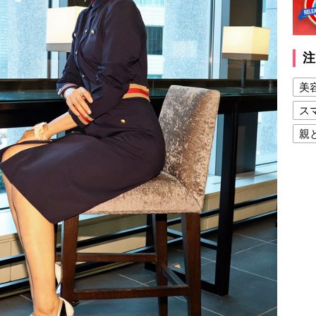
注
美
ス
親
健
美
夫