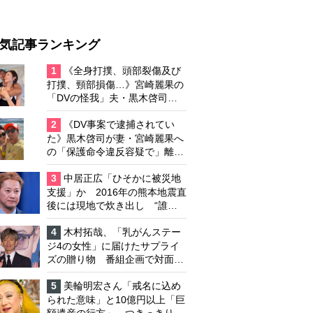
気記事ランキング
1
《全身打撲、頭部裂傷及び
打撲、頸部損傷…》宮崎麗果の
「DVの怪我」夫・黒木啓司の
逮捕で始まる「夫婦の闘争」
2
《DV事案で逮捕されてい
た》黒木啓司が妻・宮崎麗果へ
の「保護命令違反容疑で」離婚
協議は「第二ステージ」へ
3
中居正広「ひそかに被災地
支援」か 2016年の熊本地震直
後には現地で炊き出し “誰に
も知られなくて良い”と、むし
ろ強まる福祉活動への思い
4
木村拓哉、「乳がんステー
ジ4の女性」に届けたサプライ
ズの贈り物 番組企画で対面し
たファンが、夢と希望を与える
心遣いに「うれしくて号泣しま
5
美輪明宏さん「戒名に込め
した」
られた意味」と10億円以上「巨