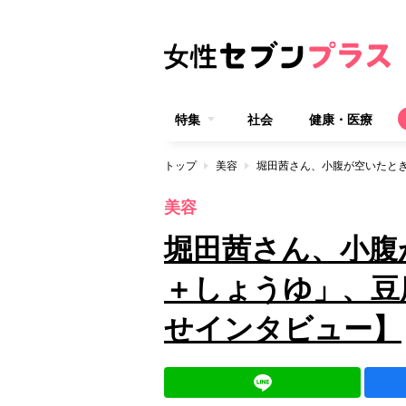
特集
社会
健康・医療
トップ
美容
美容
堀田茜さん、小腹
＋しょうゆ」、豆
せインタビュー】