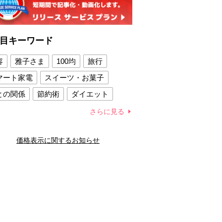
目キーワード
容
雅子さま
100均
旅行
マート家電
スイーツ・お菓子
との関係
節約術
ダイエット
康法
新製品
さらに見る
容賢者のダイエットグッズ
価格表示に関するお知らせ
との関係
新津春子
どか食い