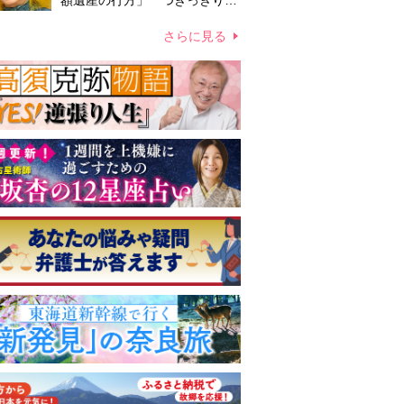
額遺産の行方」 つきっきりで
私生活をサポートしていた元俳
優が相続か
さらに見る