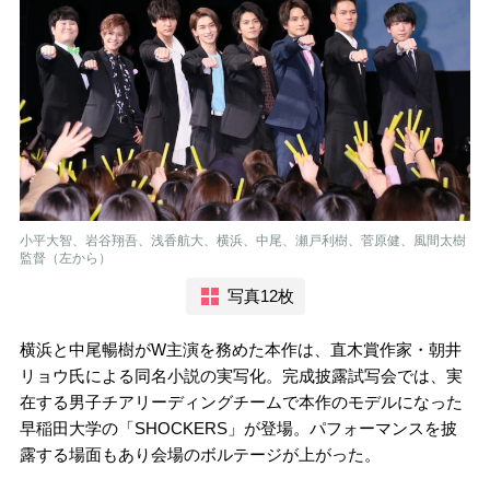
小平大智、岩谷翔吾、浅香航大、横浜、中尾、瀬戸利樹、菅原健、風間太樹
監督（左から）
写真12枚
横浜と中尾暢樹がW主演を務めた本作は、直木賞作家・朝井
リョウ氏による同名小説の実写化。完成披露試写会では、実
在する男子チアリーディングチームで本作のモデルになった
早稲田大学の「SHOCKERS」が登場。パフォーマンスを披
露する場面もあり会場のボルテージが上がった。