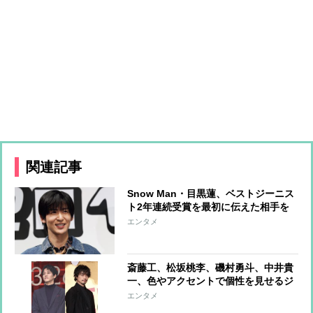
関連記事
Snow Man・目黒蓮、ベストジーニス
ト2年連続受賞を最初に伝えた相手を
告白「喜んでくれていました」
エンタメ
斎藤工、松坂桃李、磯村勇斗、中井貴
一、色やアクセントで個性を見せるジ
ャケットコーデ
エンタメ