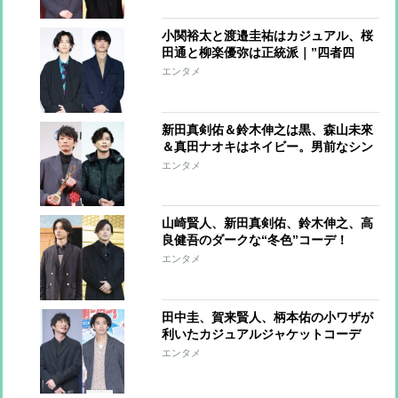
小関裕太と渡邉圭祐はカジュアル、桜
田通と柳楽優弥は正統派｜”四者四
様”のジャケットスタイル
エンタメ
新田真剣佑＆鈴木伸之は黒、森山未來
＆真田ナオキはネイビー。男前なシン
プルカラーコーデ
エンタメ
山崎賢人、新田真剣佑、鈴木伸之、高
良健吾のダークな“冬色”コーデ！
エンタメ
田中圭、賀来賢人、柄本佑の小ワザが
利いたカジュアルジャケットコーデ
【ファッションチェック】
エンタメ