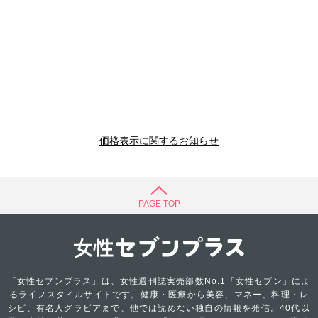
価格表示に関するお知らせ
PAGE TOP
「女性セブンプラス」は、女性週刊誌実売部数No.1「女性セブン」によ
るライフスタイルサイトです。健康・医療から美容、マネー、料理・レ
シピ、有名人グラビアまで、他では読めない独自の情報を発信。40代以