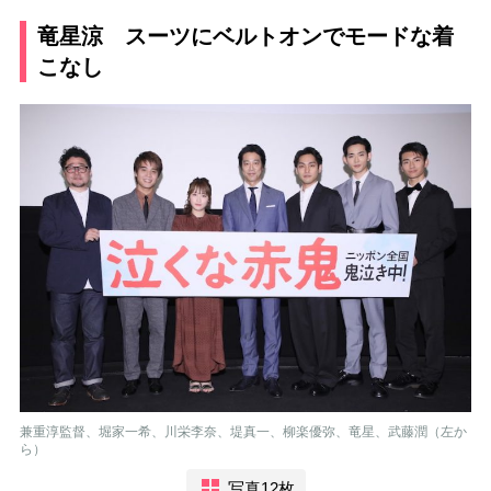
竜星涼 スーツにベルトオンでモードな着
こなし
兼重淳監督、堀家一希、川栄李奈、堤真一、柳楽優弥、竜星、武藤潤（左か
ら）
写真12枚