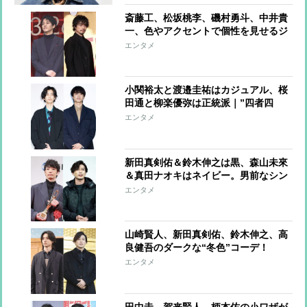
斎藤工、松坂桃李、磯村勇斗、中井貴
一、色やアクセントで個性を見せるジ
ャケットコーデ
エンタメ
小関裕太と渡邉圭祐はカジュアル、桜
田通と柳楽優弥は正統派｜”四者四
様”のジャケットスタイル
エンタメ
新田真剣佑＆鈴木伸之は黒、森山未來
＆真田ナオキはネイビー。男前なシン
プルカラーコーデ
エンタメ
山崎賢人、新田真剣佑、鈴木伸之、高
良健吾のダークな“冬色”コーデ！
エンタメ
田中圭、賀来賢人、柄本佑の小ワザが