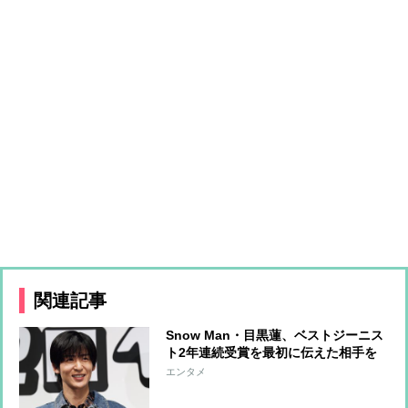
関連記事
Snow Man・目黒蓮、ベストジーニス
ト2年連続受賞を最初に伝えた相手を
告白「喜んでくれていました」
エンタメ