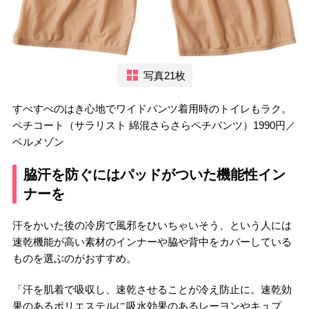
写真21枚
すべすべのはき心地でワイドパンツ着用時のトイレもラク。
ペチコート（サラリスト 綿混さらさらペチパンツ）1990円／
ベルメゾン
脇汗を防ぐにはパッドがついた機能性イン
ナーを
汗をかいた後の冷房で風邪をひいちゃいそう、という人には
速乾機能が高い素材のインナーや脇や背中をカバーしている
ものを選ぶのがおすすめ。
「汗を肌着で吸収し、速乾させることが冷え防止に。速乾効
果のあるポリエステルに吸水効果のあるレーヨンやキュプ