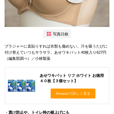
写真21枚
ブラジャーに直貼りすれば衣類も傷めない。汗を吸うたびに
付け替えていつもサラサラ。あせワキパット40枚入り627円
（編集部調べ）／小林製薬
あせワキパット リフ ホワイト お徳用
４０枚【３個セット】
Amazonで詳しく見る
・透け防止や、トイレ時の裾上げにも