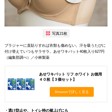
写真21枚
ブラジャーに直貼りすれば衣類も傷めない。汗を吸うたびに
付け替えていつもサラサラ。あせワキパット40枚入り627円
（編集部調べ）／小林製薬
あせワキパット リフ ホワイト お徳用
４０枚【３個セット】
Amazonで詳しく見る
・透け防止や、トイレ時の裾上げにも