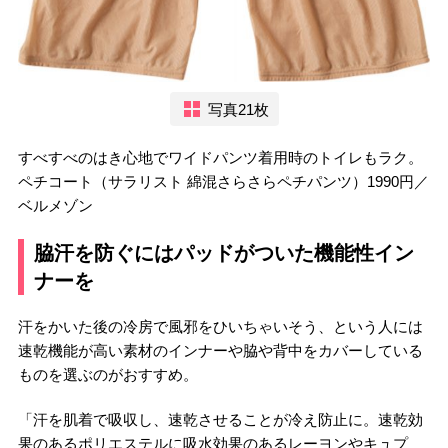
写真21枚
すべすべのはき心地でワイドパンツ着用時のトイレもラク。
ペチコート（サラリスト 綿混さらさらペチパンツ）1990円／
ベルメゾン
脇汗を防ぐにはパッドがついた機能性イン
ナーを
汗をかいた後の冷房で風邪をひいちゃいそう、という人には
速乾機能が高い素材のインナーや脇や背中をカバーしている
ものを選ぶのがおすすめ。
「汗を肌着で吸収し、速乾させることが冷え防止に。速乾効
果のあるポリエステルに吸水効果のあるレーヨンやキュプ