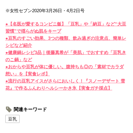
※女性セブン2020年3月26日・4月2日号
●【名医が愛するコンビニ飯】「豆乳」や「納豆」など“大豆
習慣”で揺らがぬ肌をキープ
●豆乳のすごい効果、3つの種類、飲み過ぎの注意点、簡単レ
シピなど紹介
●健康鍋レシピ3品｜後藤真希が「美肌」でおすすめ「豆乳き
のこ鍋」など
●おからや豆乳が体に優しい。腹持ちも◎の「素材でカラダ
想い」を【実食レポ】
●流行の豆乳アイスがさらにおいしく！『スノーデザート 雪
花』で作るふんわりヘルシーかき氷【実食ガチ採点】
関連キーワード
豆乳