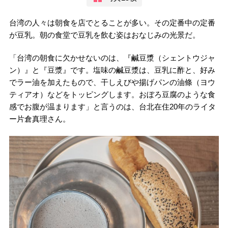
台湾の人々は朝食を店でとることが多い。その定番中の定番
が豆乳。朝の食堂で豆乳を飲む姿はおなじみの光景だ。
「台湾の朝食に欠かせないのは、『鹹豆漿（シェントウジャ
ン）』と『豆漿』です。塩味の鹹豆漿は、豆乳に酢と、好み
でラー油を加えたもので、干しえびや揚げパンの油條（ヨウ
ティアオ）などをトッピングします。おぼろ豆腐のような食
感でお腹が温まります」と言うのは、台北在住20年のライタ
ー片倉真理さん。