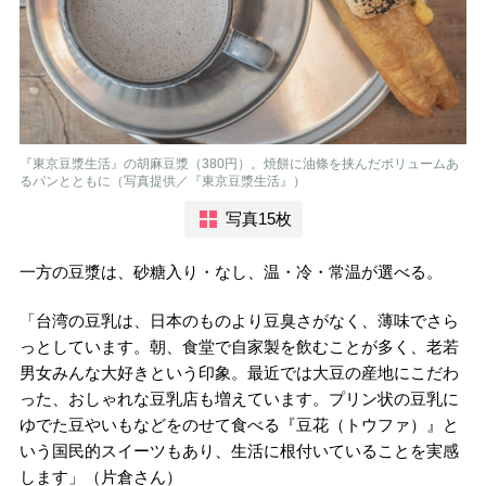
『東京豆漿生活』の胡麻豆漿（380円）。焼餅に油條を挟んだボリュームあ
るパンとともに（写真提供／『東京豆漿生活』）
写真15枚
一方の豆漿は、砂糖入り・なし、温・冷・常温が選べる。
「台湾の豆乳は、日本のものより豆臭さがなく、薄味でさら
っとしています。朝、食堂で自家製を飲むことが多く、老若
男女みんな大好きという印象。最近では大豆の産地にこだわ
った、おしゃれな豆乳店も増えています。プリン状の豆乳に
ゆでた豆やいもなどをのせて食べる『豆花（トウファ）』と
いう国民的スイーツもあり、生活に根付いていることを実感
します」（片倉さん）