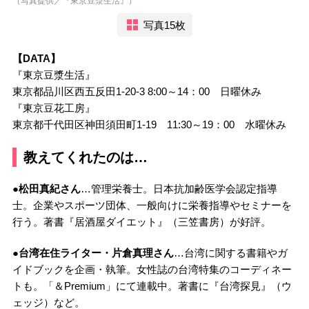
（写真提供／『東京豆漿生活』）
写真15枚
【DATA】
『東京豆漿生活』
東京都品川区西五反田1-20-3 8:00～14：00 日曜休み
『東京豆花工房』
東京都千代田区神田須田町1-19 11:30～19：00 水曜休み
教えてくれたのは…
●松田真紀さん
…管理栄養士。日本抗加齢医学会認定指導
士。企業やスポーツ団体、一般向けに栄養指導やセミナーを
行う。著書『居酒屋ダイエット』（三笠書房）が好評。
●台湾在住ライター・片倉真理さん
…台湾に関する書籍やガ
イドブックを企画・執筆。女性誌の台湾特集のコーディネー
トも。「＆Premium」にて連載中。著書に『台湾探見』（ウ
ェッジ）など。