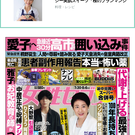
シー美肌スイーツ「桜のブランマンジ
ェ」【市橋有里の美レシピ】
料理・レシピ