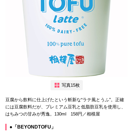
写真15枚
豆腐から飲料に仕上げたという斬新な“ラテ風とうふ”。正確
には豆腐飲料だが、プレミアム豆乳と低脂肪豆乳を使用し、
はちみつの甘みが秀逸。130ml 158円／相模屋
●「BEYONDTOFU」