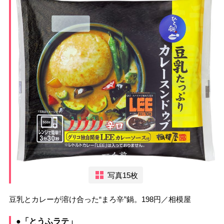
写真15枚
豆乳とカレーが溶け合った“まろ辛”鍋。198円／相模屋
●「とうふラテ」