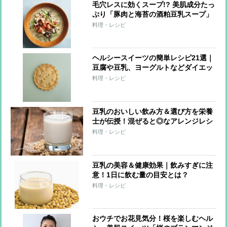
毛穴レスに効くスープ!? 美肌成分たっ
ぷり「豚肉と海苔の酒粕豆乳スープ」
レシピ
料理・レシピ
ヘルシースイーツの簡単レシピ21選｜
豆腐や豆乳、ヨーグルトなどダイエッ
ト中にもぴったり！
料理・レシピ
豆乳のおいしい飲み方＆選び方を栄養
士が伝授！混ぜると◎なアレンジレシ
ピも
料理・レシピ
豆乳の美容＆健康効果｜飲みすぎに注
意！1日に飲む量の目安とは？
料理・レシピ
おウチでお花見気分！桜を楽しむヘル