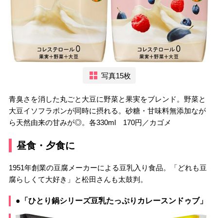
写真15枚
青臭さを消した丸ごと大豆に野菜と果実をブレンド。野菜と
大豆イソフラボンが同時に摂れる。砂糖・甘味料無添加なが
ら天然由来の甘みが◎。各330ml 170円／カゴメ
昼食・夕食に
1951年創業の豆腐メーカーによる豆乳入り食品。「どれも豆
腐らしくて大好き」と松田さんも太鼓判。
●「ひとり鍋シリーズ豆乳たっぷりカレースンドゥブ」