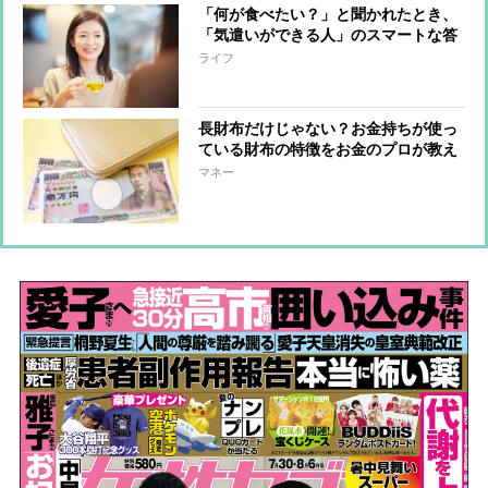
「何が食べたい？」と聞かれたとき、
「気遣いができる人」のスマートな答
え方
ライフ
長財布だけじゃない？お金持ちが使っ
ている財布の特徴をお金のプロが教え
る
マネー