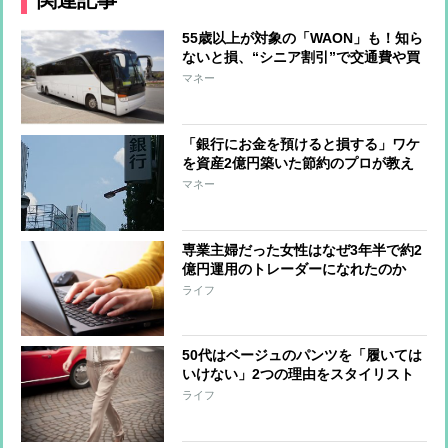
関連記事
55歳以上が対象の「WAON」も！知ら
ないと損、“シニア割引”で交通費や買
い物がお得に
マネー
「銀行にお金を預けると損する」ワケ
を資産2億円築いた節約のプロが教え
る
マネー
専業主婦だった女性はなぜ3年半で約2
億円運用のトレーダーになれたのか
ライフ
50代はベージュのパンツを「履いては
いけない」2つの理由をスタイリスト
が解説
ライフ