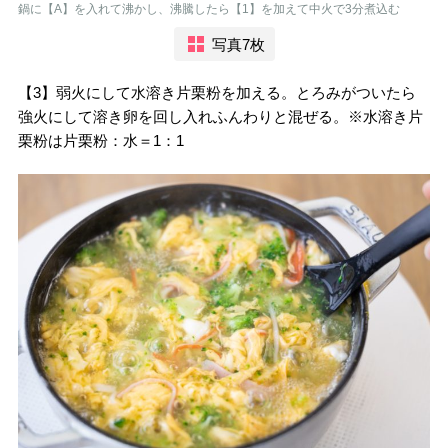
鍋に【A】を入れて沸かし、沸騰したら【1】を加えて中火で3分煮込む
写真7枚
【3】弱火にして水溶き片栗粉を加える。とろみがついたら
強火にして溶き卵を回し入れふんわりと混ぜる。※水溶き片
栗粉は片栗粉：水＝1：1