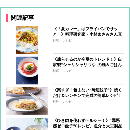
関連記事
《「夏カレー」はフライパンでサッ
と！》料理研究家・小林まさみさん直
伝レシピ
料理・レシピ
《凍らせるのが今夏のトレンド！》自
家製“シャリシャリつゆ”の麺＆ごはん
7レシピ
料理・レシピ
《楽すぎ！包まない“時短餃子”》焼く
だけ＆レンチンで完成の簡単レシピ！
料理・レシピ
《ひき肉を使わずヘルシー！》“罪悪
感ゼロ餃子”6レシピ。魚介と大豆製品