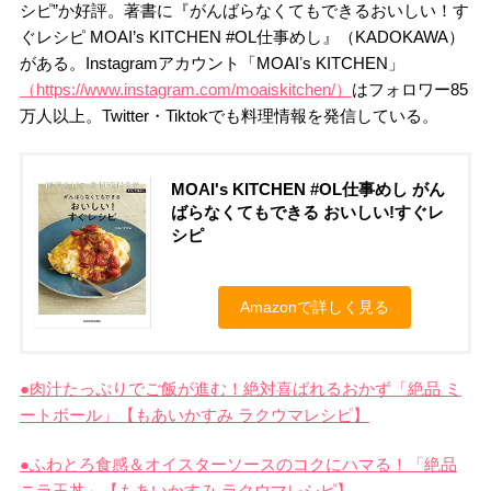
シピ”か好評。著書に『がんばらなくてもできるおいしい！す
ぐレシピ MOAI’s KITCHEN #OL仕事めし』（KADOKAWA）
がある。Instagramアカウント「MOAIʼs KITCHEN」
（https://www.instagram.com/moaiskitchen/）
はフォロワー85
万人以上。Twitter・Tiktokでも料理情報を発信している。
MOAI's KITCHEN #OL仕事めし がん
ばらなくてもできる おいしい!すぐレ
シピ
Amazonで詳しく見る
●肉汁たっぷりでご飯が進む！絶対喜ばれるおかず「絶品 ミ
ートボール」【もあいかすみ ラクウマレシピ】
●ふわとろ食感＆オイスターソースのコクにハマる！「絶品
ニラ玉丼」【もあいかすみ ラクウマレシピ】