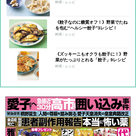
で大満足！
料理・レシピ
《餃子なのに糖質オフ！》野菜でたね
を包む“ヘルシー餃子”3レシピ！
料理・レシピ
《ズッキーニもオクラも餃子に！》野
菜がたっぷりとれる「餃子」9レシピ
料理・レシピ