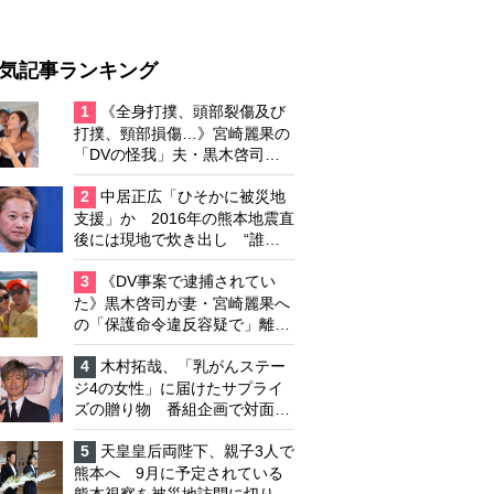
気記事ランキング
1
《全身打撲、頭部裂傷及び
打撲、頸部損傷…》宮崎麗果の
「DVの怪我」夫・黒木啓司の
逮捕で始まる「夫婦の闘争」
2
中居正広「ひそかに被災地
支援」か 2016年の熊本地震直
後には現地で炊き出し “誰に
も知られなくて良い”と、むし
ろ強まる福祉活動への思い
3
《DV事案で逮捕されてい
た》黒木啓司が妻・宮崎麗果へ
の「保護命令違反容疑で」離婚
協議は「第二ステージ」へ
4
木村拓哉、「乳がんステー
ジ4の女性」に届けたサプライ
ズの贈り物 番組企画で対面し
たファンが、夢と希望を与える
心遣いに「うれしくて号泣しま
5
天皇皇后両陛下、親子3人で
した」
熊本へ 9月に予定されている