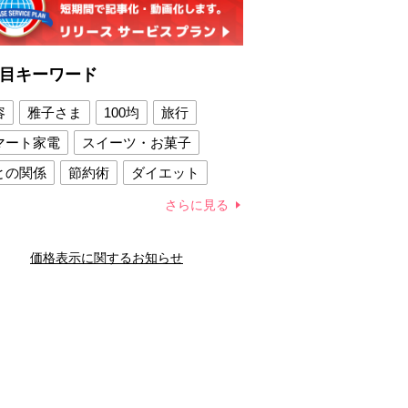
目キーワード
容
雅子さま
100均
旅行
マート家電
スイーツ・お菓子
との関係
節約術
ダイエット
康法
新製品
さらに見る
容賢者のダイエットグッズ
価格表示に関するお知らせ
との関係
新津春子
どか食い