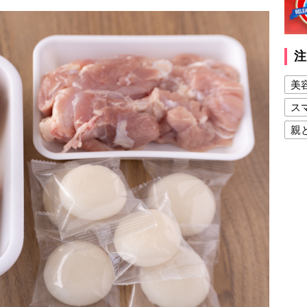
注
美
ス
親
健
美
夫