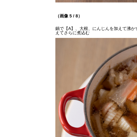
（画像 5 / 8）
鍋で【A】、大根、にんじんを加えて沸か
えてさらに煮込む