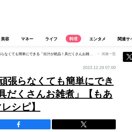
美容
マネー
ライフ
料理
エンタメ
関連サ
正月にぴったり！頑張らなくても簡単にできる「出汁が絶品！具だくさんお雑煮」【もあいかすみ ラクウマレシピ】
画像一覧
2023.12.29 07:00
頑張らなくても簡単にでき
具だくさんお雑煮」【もあ
マレシピ】