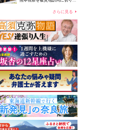
熊本視察を被災地訪問に切り替
えての実施が現実的か 上皇ご
夫妻から受け継ぐ“国民への寄
さらに見る
り添い方”