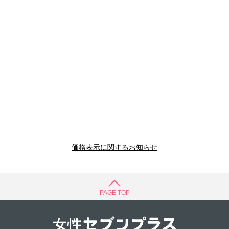
価格表示に関するお知らせ
PAGE TOP