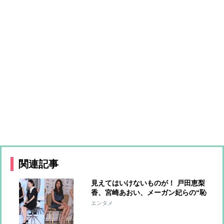
関連記事
見えてはいけないものが！ 戸田恵梨
香、宮崎あおい、メーガン妃らの“恥
ずかしい”写真
エンタメ