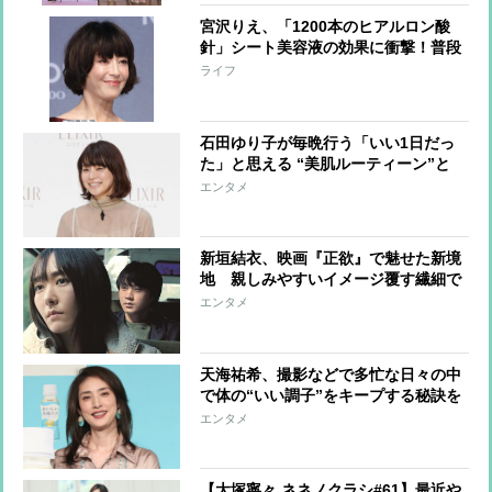
宮沢りえ、「1200本のヒアルロン酸
針」シート美容液の効果に衝撃！普段
の美容法も明かす
ライフ
石田ゆり子が毎晩行う「いい1日だっ
た」と思える “美肌ルーティーン”と
は？
エンタメ
新垣結衣、映画『正欲』で魅せた新境
地 親しみやすいイメージ覆す繊細で
生々しい変化
エンタメ
天海祐希、撮影などで多忙な日々の中
で体の“いい調子”をキープする秘訣を
語る
エンタメ
【大塚寧々 ネネノクラシ#61】最近や