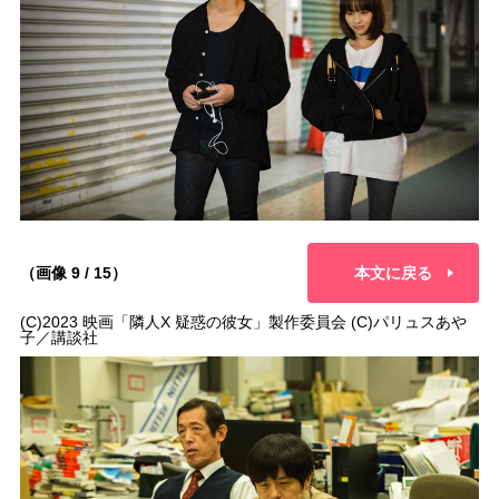
（画像 9 / 15）
本文に戻る
(C)2023 映画「隣人X 疑惑の彼女」製作委員会 (C)パリュスあや
子／講談社