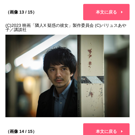
（画像 13 / 15）
本文に戻る
(C)2023 映画「隣人X 疑惑の彼女」製作委員会 (C)パリュスあや
子／講談社
（画像 14 / 15）
本文に戻る