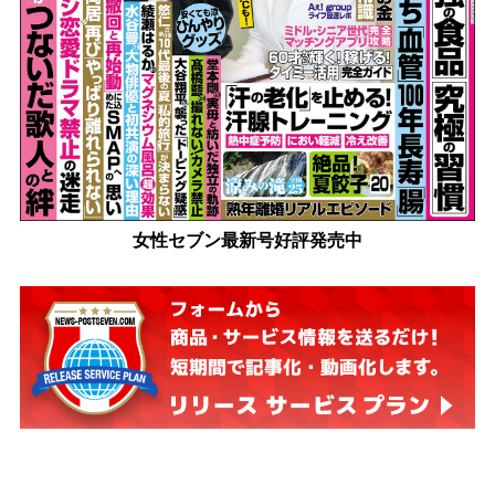
女性セブン最新号好評発売中