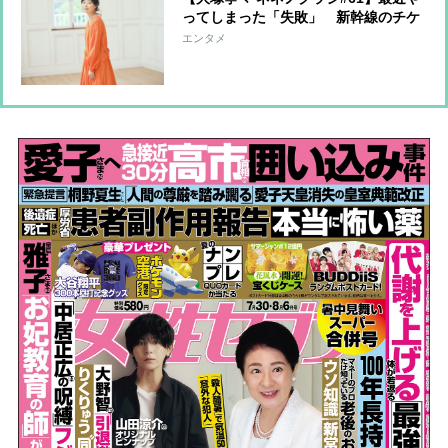
ってしまった「失敗」 新幹線のチケ
ット紛失、ドアに顔面激突…夫は信じ
エンタメ
られない勘違い