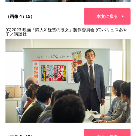
（画像 4 / 15）
本文に戻る
(C)2023 映画「隣人X 疑惑の彼女」製作委員会 (C)パリュスあや
子／講談社