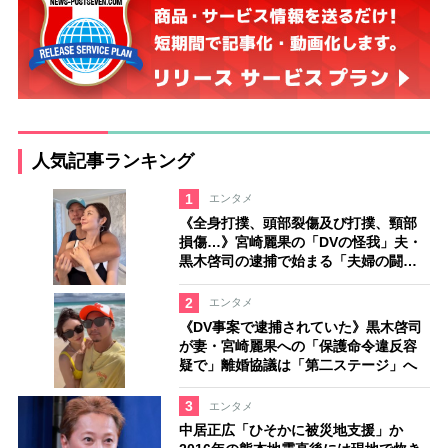
人気記事ランキング
1
エンタメ
《全身打撲、頭部裂傷及び打撲、頸部
損傷…》宮崎麗果の「DVの怪我」夫・
黒木啓司の逮捕で始まる「夫婦の闘
争」
2
エンタメ
《DV事案で逮捕されていた》黒木啓司
が妻・宮崎麗果への「保護命令違反容
疑で」離婚協議は「第二ステージ」へ
3
エンタメ
中居正広「ひそかに被災地支援」か