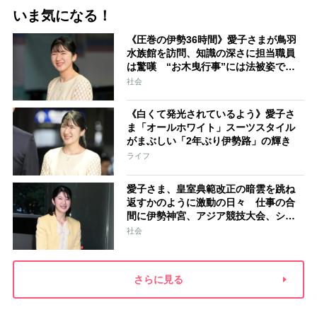
いま気になる！
《圧巻の伊勢36時間》愛子さまが鳥羽
水族館を訪問、知識の深さに担当職員
は驚嘆 “お木曳行事”には法被姿で参
加「市民に交じって一生懸命引いてお
社会
られました」
《白くて発光されているよう》愛子さ
ま「オールホワイト」スーツスタイル
がまぶしい「2年ぶり伊勢路」の輝き
ライフ
愛子さま、皇室典範改正の暗雲を跳ね
返すかのように激動の日々 仕事の合
間に伊勢神宮、アジア競技大会、シン
ガポール…スケジュールはびっしり
社会
「天皇家のご長女」の揺るがぬ思い
さらに見る