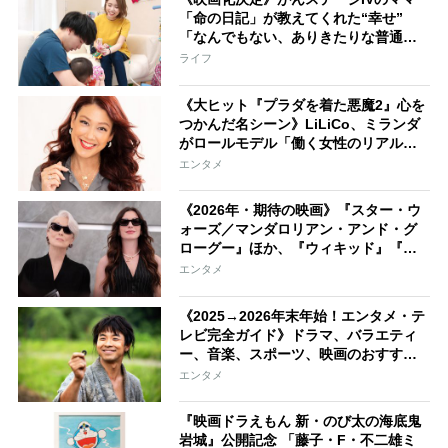
「命の日記」が教えてくれた“幸せ”
「なんでもない、ありきたりな普通の
日々こそ、かけがえのない時間」
ライフ
《大ヒット『プラダを着た悪魔2』心を
つかんだ名シーン》LiLiCo、ミランダ
がロールモデル「働く女性のリアルな
覚悟が行間に描かれている」
エンタメ
《2026年・期待の映画》『スター・ウ
ォーズ／マンダロリアン・アンド・グ
ローグー』ほか、『ウィキッド』『プ
ラダを着た悪魔』などヒット作の続編
エンタメ
に注目
《2025→2026年末年始！エンタメ・テ
レビ完全ガイド》ドラマ、バラエティ
ー、音楽、スポーツ、映画のおすすめ
番組を一挙紹介
エンタメ
『映画ドラえもん 新・のび太の海底鬼
岩城』公開記念 「藤子・F・不二雄ミ