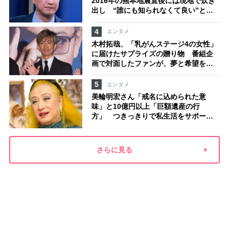
2016年の熊本地震直後には現地で炊き
出し “誰にも知られなくて良い”と、
むしろ強まる福祉活動への思い
4
エンタメ
木村拓哉、「乳がんステージ4の女性」
に届けたサプライズの贈り物 番組企
画で対面したファンが、夢と希望を与
える心遣いに「うれしくて号泣しまし
た」
5
エンタメ
美輪明宏さん「戒名に込められた意
味」と10億円以上「巨額遺産の行
方」 つきっきりで私生活をサポート
していた元俳優が相続か
さらに見る