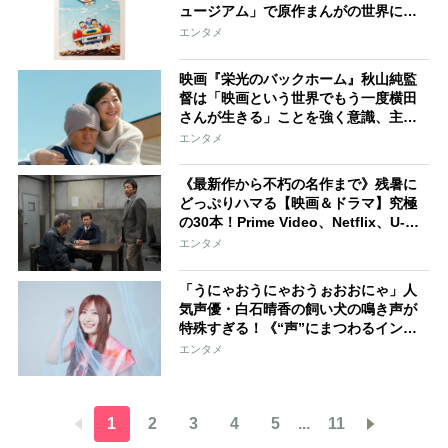
ュージアム」で原作まんがの世界に触
れられる原画展が開催！オリジナルグ
エンタメ
ッズも販売
映画『栄光のバックホーム』秋山純監
督は「映画という世界でもう一度横田
さんが生きる」ことを強く意識、主
演・松谷鷹也は「横田さんの生身の人
エンタメ
生をきちんと伝えたい」
《最新作から不朽の名作まで》残暑に
どっぷりハマる【映画＆ドラマ】究極
の30本！Prime Video、Netflix、U-
NEXTら動画配信サービスごとに紹介
エンタメ
「うにゃおうにゃおうぉおおにゃ」人
気声優・白石晴香の飼い犬の鳴き声が
特殊すぎる！《“声”にまつわるインタ
ビュー》
エンタメ
1
2
3
4
5
...
11