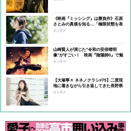
演技”
《映画『ミッシング』は勝負作》石原
さとみの真価を知る…「極限状態を表
現」で変わる演技者としてのイメージ
エンタメ
山崎賢人が演じた“令和の安倍晴明
像”がすごい！ 映画『陰陽師0』で魅
せた「優れた身体感覚」
エンタメ
【大塚寧々 ネネノクラシ#75】二度現
地に着きながら引き返してきた長野県
の「白駒池」に再び向かう 果たして
エンタメ
今回は？