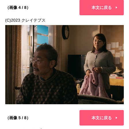
（画像 4 / 8）
本文に戻る
(C)2023 クレイテプス
（画像 5 / 8）
本文に戻る