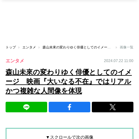
トップ
エンタメ
森山未來の変わりゆく俳優としてのイメージ 映画『大いなる不在』ではリアルかつ複雑な人間像を体現
画像一覧
エンタメ
2024.07.22 11:00
森山未來の変わりゆく俳優としてのイメ
ージ 映画『大いなる不在』ではリアル
かつ複雑な人間像を体現
▼スクロールで次の画像