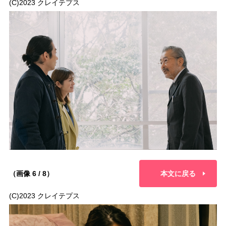
(C)2023 クレイテプス
（画像 6 / 8）
本文に戻る
(C)2023 クレイテプス