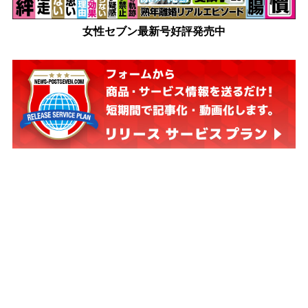
女性セブン最新号好評発売中