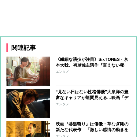
関連記事
《繊細な演技が注目》SixTONES・京
本大我、初単独主演作『言えない秘
密』で刻んだ最上のパフォーマンス
エンタメ
“見ない日はない性格俳優”大泉洋の豊
富なキャリアが垣間見える…映画『デ
ィア・ファミリー』で見事にハマった
エンタメ
「手堅い演技」
映画『碁盤斬り』は俳優・草なぎ剛の
新たな代表作 「激しい感情の動きを
徹底的にコントロールする」“硬質な
エンタメ