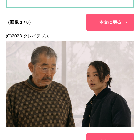
（画像 1 / 8）
本文に戻る
(C)2023 クレイテプス