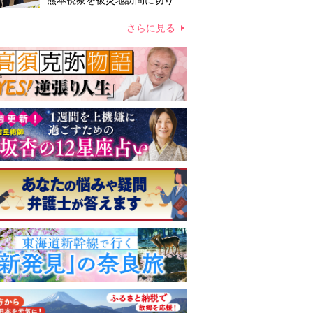
熊本視察を被災地訪問に切り替
えての実施が現実的か 上皇ご
夫妻から受け継ぐ“国民への寄
さらに見る
り添い方”