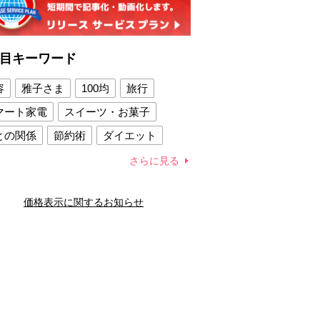
目キーワード
容
雅子さま
100均
旅行
マート家電
スイーツ・お菓子
との関係
節約術
ダイエット
康法
新製品
さらに見る
容賢者のダイエットグッズ
価格表示に関するお知らせ
との関係
新津春子
どか食い