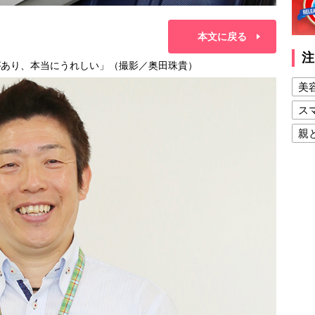
本文に戻る
注
があり、本当にうれしい」（撮影／奥田珠貴）
美
ス
親
健
美
夫