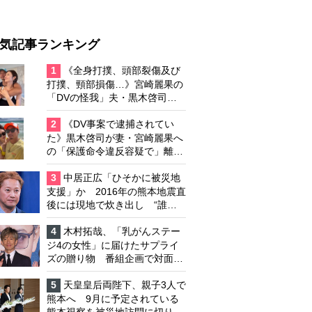
気記事ランキング
1
《全身打撲、頭部裂傷及び
打撲、頸部損傷…》宮崎麗果の
「DVの怪我」夫・黒木啓司の
逮捕で始まる「夫婦の闘争」
2
《DV事案で逮捕されてい
た》黒木啓司が妻・宮崎麗果へ
の「保護命令違反容疑で」離婚
協議は「第二ステージ」へ
3
中居正広「ひそかに被災地
支援」か 2016年の熊本地震直
後には現地で炊き出し “誰に
も知られなくて良い”と、むし
ろ強まる福祉活動への思い
4
木村拓哉、「乳がんステー
ジ4の女性」に届けたサプライ
ズの贈り物 番組企画で対面し
たファンが、夢と希望を与える
心遣いに「うれしくて号泣しま
5
天皇皇后両陛下、親子3人で
した」
熊本へ 9月に予定されている