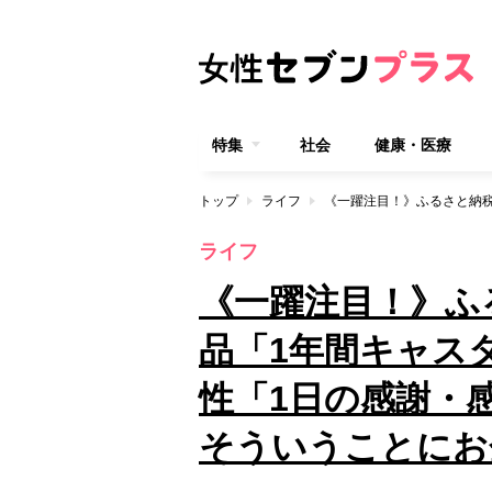
特集
社会
健康・医療
トップ
ライフ
ライフ
《一躍注目！》ふ
品「1年間キャス
性「1日の感謝・
そういうことにお