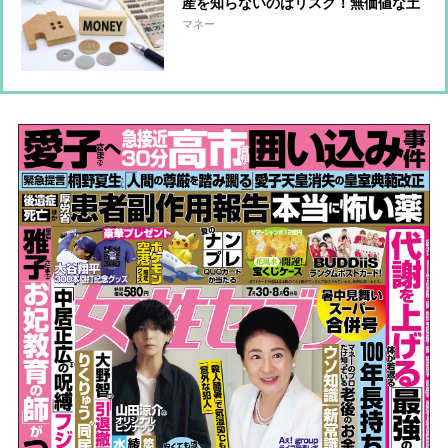
産を知らないのはリスク！無価値な土
地を相続して税を払い続ける例も
マネー