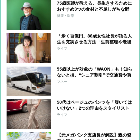
75歳医師が教える、長生きするために
おすすめ3つの食材と不足しがちな野
菜を手軽に食べる方法
健康・医療
「歩く百億円」88歳女性社長が語る人
生を充実させる方法「生前整理や老後
整理には賛成できない」理由
ライフ
55歳以上が対象の「WAON」も！知ら
ないと損、“シニア割引”で交通費や買
い物がお得に
マネー
50代はベージュのパンツを「履いては
いけない」2つの理由をスタイリスト
が解説
ライフ
【元メガバンク支店長が解説】親の資