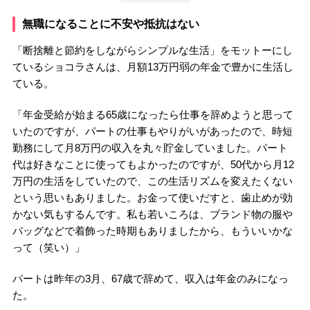
無職になることに不安や抵抗はない
「断捨離と節約をしながらシンプルな生活」をモットーにし
ているショコラさんは、月額13万円弱の年金で豊かに生活し
ている。
「年金受給が始まる65歳になったら仕事を辞めようと思って
いたのですが、パートの仕事もやりがいがあったので、時短
勤務にして月8万円の収入を丸々貯金していました。パート
代は好きなことに使ってもよかったのですが、50代から月12
万円の生活をしていたので、この生活リズムを変えたくない
という思いもありました。お金って使いだすと、歯止めが効
かない気もするんです。私も若いころは、ブランド物の服や
バッグなどで着飾った時期もありましたから、もういいかな
って（笑い）」
パートは昨年の3月、67歳で辞めて、収入は年金のみになっ
た。