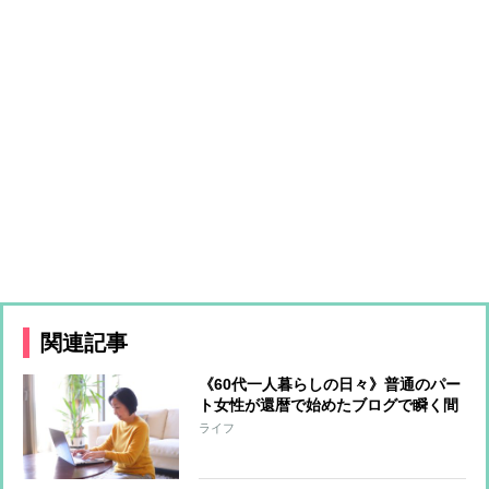
関連記事
《60代一人暮らしの日々》普通のパー
ト女性が還暦で始めたブログで瞬く間
にトップブロガーになるまで
ライフ