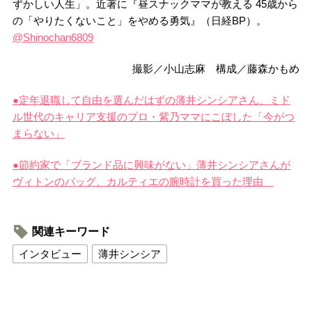
ずかしい人生」。近著に『昼スナックママが教える 45歳から
の「やりたくないこと」をやめる勇気』（日経BP）。
@Shinochan6809
撮影／小山志麻 構成／藤森かもめ
●定年退職して自由を選んだはずの薄井シンシアさん、ミド
ル世代のキャリア支援のプロ・紫乃ママにこぼした「今がつ
まらない」
●節約家で「ブランド品に興味がない」薄井シンシアさんが
ヴィトンのバッグ、カルティエの腕時計を買った理由
関連キーワード
インタビュー
薄井シンシア