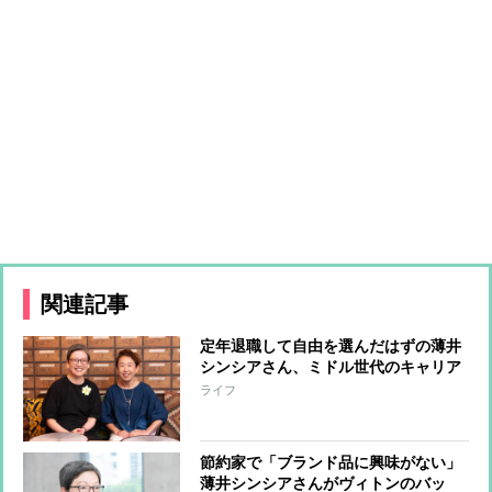
関連記事
定年退職して自由を選んだはずの薄井
シンシアさん、ミドル世代のキャリア
支援のプロ・紫乃ママにこぼした「今
ライフ
がつまらない」
節約家で「ブランド品に興味がない」
薄井シンシアさんがヴィトンのバッ