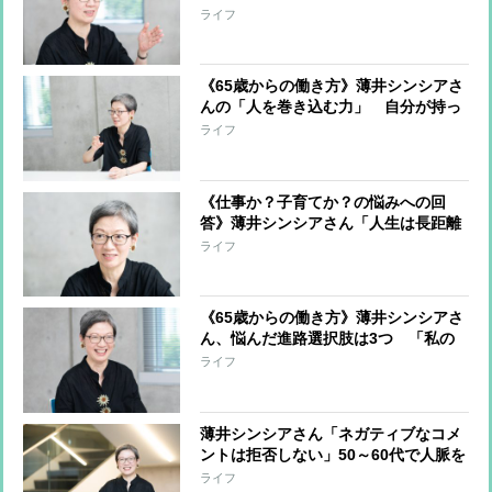
グ、カルティエの腕時計を買った理
ライフ
由
《65歳からの働き方》薄井シンシアさ
んの「人を巻き込む力」 自分が持っ
ている”3つの力”を活かして今始めた
ライフ
いこと
《仕事か？子育てか？の悩みへの回
答》薄井シンシアさん「人生は長距離
マラソン。水を飲み、バナナを食べて
ライフ
からレースに戻ってもいい」
《65歳からの働き方》薄井シンシアさ
ん、悩んだ進路選択肢は3つ 「私の
キャリアの築き方は東京メトロ」と
ライフ
は？
薄井シンシアさん「ネガティブなコメ
ントは拒否しない」50～60代で人脈を
広げるコツは他人の役に立つこと
ライフ