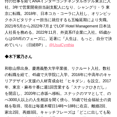
付の仕事を経てANAインターコンチネンタルホテル東京に入
社。3年で営業開発担当副支配人になり、シャングリ・ラ 東
京に転職。2018年、日本コカ・コーラに入社し、オリンピッ
クホスピタリティー担当に就任するも五輪延期により失職。
2021年5月から2022年7月までLOF Hotel Management 日本法
人社長を務める。2022年11月、外資系IT企業に入社。65歳か
らはGIVEのフェーズに。近著に『人生は、もっと、自分で決
めていい』（日経BP）。
@UsuiCynthia
◆木下紫乃さん
和歌山県出身。慶應義塾大学卒業後、リクルート入社。数社
の転職を経て、45歳で大学院に入学。2016年に中高年のキャ
リアデザイン支援の人材育成会社「ヒキダシ」を設立。2017
年、東京・麻布十番に週1回営業する「スナックひきだし」
を開店し、2020年に赤坂へ移転。スナックのママとして、の
べ3000人以上の人生相談を聞く傍ら、55歳で社会福祉士の資
格を取得。現在は毎週木曜日14時〜18時に在店。離婚2回、
家出2回、再婚3回。キャッチフレーズは「どこに出しても恥