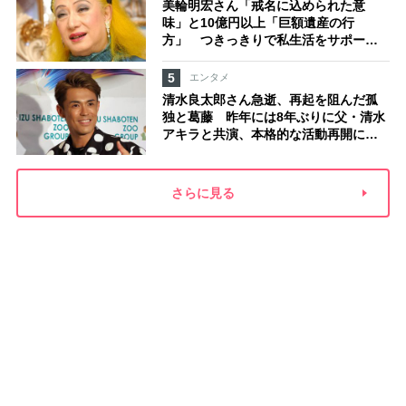
美輪明宏さん「戒名に込められた意
味」と10億円以上「巨額遺産の行
方」 つきっきりで私生活をサポート
していた元俳優が相続か
5
エンタメ
清水良太郎さん急逝、再起を阻んだ孤
独と葛藤 昨年には8年ぶりに父・清水
アキラと共演、本格的な活動再開に向
かっていたが…周囲が懸念していた
「不安定なところ」
さらに見る