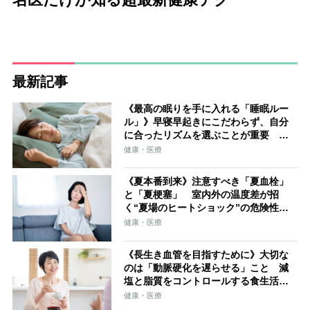
最新記事
《最高の眠りを手に入れる「睡眠ルー
ル」》早寝早起きにこだわらず、自分
に合ったリズムを選ぶことが重要 最
適環境は室温22〜24℃、布団の中33〜
健康・医療
34℃
《夏本番到来》注意すべき「夏血栓」
と「夏梗塞」 室内外の温度差が招
く“夏場のヒートショック”の危険性、
サウナ後の水風呂や冷たいビールの一
健康・医療
気飲みで狭心症発症のリスクも
《長生き血管を目指すために》大切な
のは「動脈硬化を遅らせる」こと 減
塩と脂質をコントロールする食生活、1
日30分の早歩きで血管の柔軟性をキー
健康・医療
プ