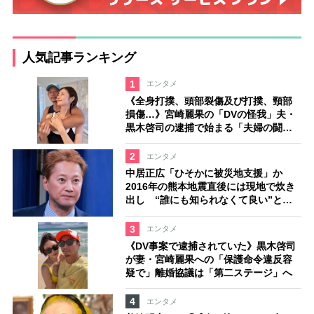
人気記事ランキング
1
エンタメ
《全身打撲、頭部裂傷及び打撲、頸部
損傷…》宮崎麗果の「DVの怪我」夫・
黒木啓司の逮捕で始まる「夫婦の闘
争」
2
エンタメ
中居正広「ひそかに被災地支援」か
2016年の熊本地震直後には現地で炊き
出し “誰にも知られなくて良い”と、
むしろ強まる福祉活動への思い
3
エンタメ
《DV事案で逮捕されていた》黒木啓司
が妻・宮崎麗果への「保護命令違反容
疑で」離婚協議は「第二ステージ」へ
4
エンタメ