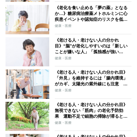
《老化を食い止める「夢の薬」となる
か…》糖尿病治療薬メトホルミンに心
疾患イベントや認知症のリスクを低下
させる研究データ
健康・医療
《老ける人・老けない人の分かれ
目》“脳”が老化しやすいのは「新しい
ことが嫌いな人」「孤独感が強い
人」 記憶を引き出す“アウトプッ
健康・医療
ト”で老化の進行が緩やかに
《老ける人・老けない人の分かれ目》
「外見」を維持するには「腸内環境」
がカギ、太陽光の紫外線にも注意 い
ちばんの秘訣は「規則正しい生活を送
健康・医療
ること」
《老ける人・老けない人の分かれ目》
無視できない「筋肉」の老化予防効
果 運動不足で細胞の掃除が滞ると体
内が“ゴミ屋敷化”、老化が進む負の連
健康・医療
鎖も
《老ける人・老けない人の分かれ目》