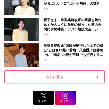
がまぶしい「2年ぶり伊勢路」の輝き
ライフ
愛子さま、皇室典範改正の暗雲を跳ね
返すかのように激動の日々 仕事の合
間に伊勢神宮、アジア競技大会、シン
ガポール…スケジュールはびっしり
社会
「天皇家のご長女」の揺るがぬ思い
皇室典範改正“国民が納得した上での成
立”とは言い難い着地 天皇陛下は静養
中にご署名“内容が不服でも拒否するこ
とはできない” 米大手紙は男系男子に
社会
固執する日本の現状を批判的に報道
さらに見る
フォロー
フォロー