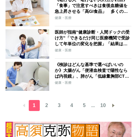
「食事」で注意すべきは食後血糖値を
急上昇させる「高GI食品」 多くの食
材をバランスよく使う“カラフルな食
健康・医療
事”で老化の抑制を
医師が指南“健康診断・人間ドックの受
け方”「できるだけ同じ医療機関で受診
して年単位の変化を把握」「結果はそ
の後の行動につなげることが大事」
健康・医療
【自分の体と誠実に向き合う機会に】
《検診はどんな基準で選べばいいの
か》大腸がん「便潜血検査で陽性なら
ば内視鏡」、肺がん「低線量胸部CT検
査は高リスクの人向け」、胃がん「選
健康・医療
べるなら胃カメラ」…医師が解説
1
2
3
4
5
...
10