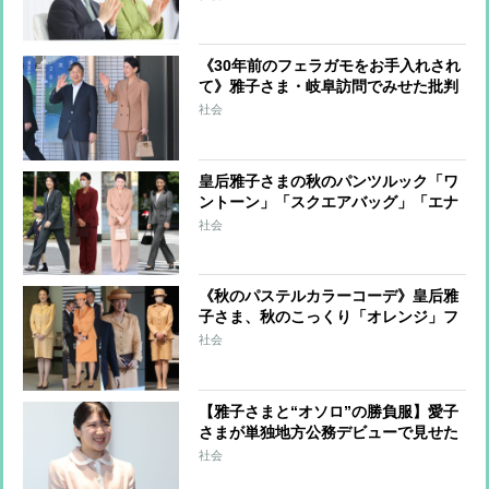
《30年前のフェラガモをお手入れされ
て》雅子さま・岐阜訪問でみせた批判
乗り越え「長く、大事に、美しく」の
社会
スタイル
皇后雅子さまの秋のパンツルック「ワ
ントーン」「スクエアバッグ」「エナ
メル小物」で洗練された着こなしに
社会
《秋のパステルカラーコーデ》皇后雅
子さま、秋のこっくり「オレンジ」フ
ァッションは小物使いで洗練された印
社会
象に
【雅子さまと“オソロ”の勝負服】愛子
さまが単独地方公務デビューで見せた
両陛下への尊敬
社会