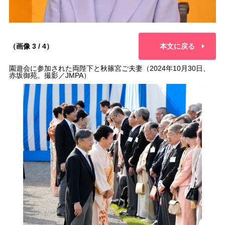
（画像 3 / 4）
本文に戻る
園遊会に参加された両陛下と秋篠宮ご夫妻（2024年10月30日、
赤坂御苑。撮影／JMPA）