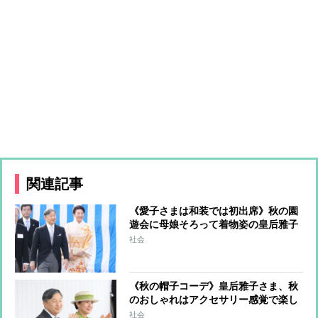
関連記事
《愛子さまは和装では初出席》秋の園
遊会に母娘そろって着物姿の皇后雅子
さま、これまでの園遊会での和装ファ
社会
ッションをプレイバック
《秋の帽子コーデ》皇后雅子さま、秋
のおしゃれはアクセサリー感覚で楽し
める「帽子」がポイント
社会