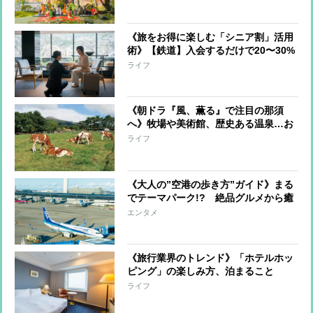
厳選
《旅をお得に楽しむ「シニア割」活用
術》【鉄道】入会するだけで20〜30%
オフ、【飛行機】当日の空席利用で
ライフ
50〜60%割引、【ホテル】50%オフや
無料アップグレードも
《朝ドラ『風、薫る』で注目の那須
へ》牧場や美術館、歴史ある温泉…お
すすめの「大人のお散歩」スポット
ライフ
《大人の”空港の歩き方”ガイド》まる
でテーマパーク!? 絶品グルメから癒
しの温泉、極上スイーツ、お土産、江
エンタメ
戸文化まで
《旅行業界のトレンド》「ホテルホッ
ピング」の楽しみ方、泊まること
を“体験”として捉え、1泊目と2泊目で
ライフ
違うホテルを利用 ユニークな体験が
できるホテル3軒を紹介