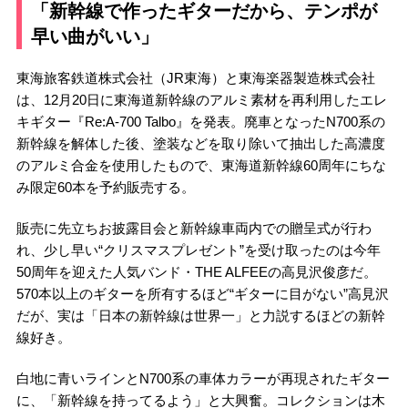
「新幹線で作ったギターだから、テンポが
早い曲がいい」
東海旅客鉄道株式会社（JR東海）と東海楽器製造株式会社
は、12月20日に東海道新幹線のアルミ素材を再利用したエレ
キギター『Re:A-700 Talbo』を発表。廃車となったN700系の
新幹線を解体した後、塗装などを取り除いて抽出した高濃度
のアルミ合金を使用したもので、東海道新幹線60周年にちな
み限定60本を予約販売する。
販売に先立ちお披露目会と新幹線車両内での贈呈式が行わ
れ、少し早い“クリスマスプレゼント”を受け取ったのは今年
50周年を迎えた人気バンド・THE ALFEEの高見沢俊彦だ。
570本以上のギターを所有するほど“ギターに目がない”高見沢
だが、実は「日本の新幹線は世界一」と力説するほどの新幹
線好き。
白地に青いラインとN700系の車体カラーが再現されたギター
に、「新幹線を持ってるよう」と大興奮。コレクションは木