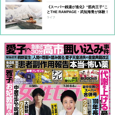
《スーパー銭湯が進化》“筋肉王子”こ
とTHE RAMPAGE・武知海青が体験！
「絶景＆美食」「都会のオアシス」な
ライフ
どプロ厳選の施設を紹介