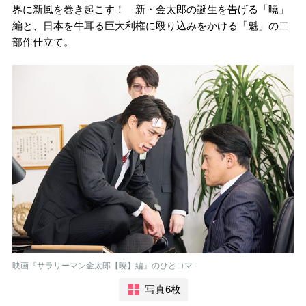
界に新風を巻き起こす！ 新・金太郎の誕生を告げる「暁」
編と、日本を牛耳る巨大利権に殴り込みをかける「魁」の二
部作仕立て。
映画『サラリーマン金太郎【暁】編』のひとコマ
写真6枚