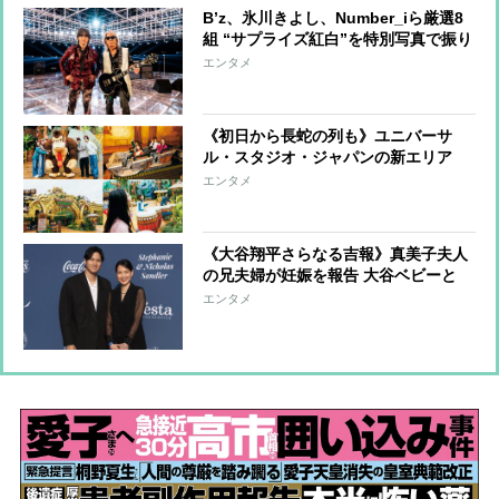
B’z、氷川きよし、Number_iら厳選8
組 “サプライズ紅白”を特別写真で振り
返る！
エンタメ
《初日から長蛇の列も》ユニバーサ
ル・スタジオ・ジャパンの新エリア
【ドンキーコング】をテーマにしたジ
エンタメ
ャングルの世界を紹介
《大谷翔平さらなる吉報》真美子夫人
の兄夫婦が妊娠を報告 大谷ベビーと
「同い年のいとこ」
エンタメ