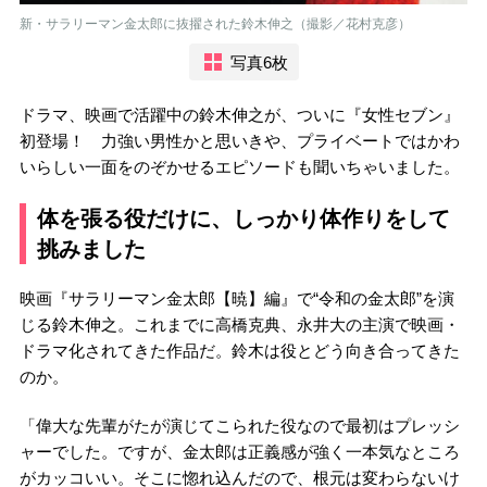
新・サラリーマン金太郎に抜擢された鈴木伸之（撮影／花村克彦）
写真6枚
ドラマ、映画で活躍中の鈴木伸之が、ついに『女性セブン』
初登場！ 力強い男性かと思いきや、プライベートではかわ
いらしい一面をのぞかせるエピソードも聞いちゃいました。
体を張る役だけに、しっかり体作りをして
挑みました
映画『サラリーマン金太郎【暁】編』で“令和の金太郎”を演
じる鈴木伸之。これまでに高橋克典、永井大の主演で映画・
ドラマ化されてきた作品だ。鈴木は役とどう向き合ってきた
のか。
「偉大な先輩がたが演じてこられた役なので最初はプレッシ
ャーでした。ですが、金太郎は正義感が強く一本気なところ
がカッコいい。そこに惚れ込んだので、根元は変わらないけ