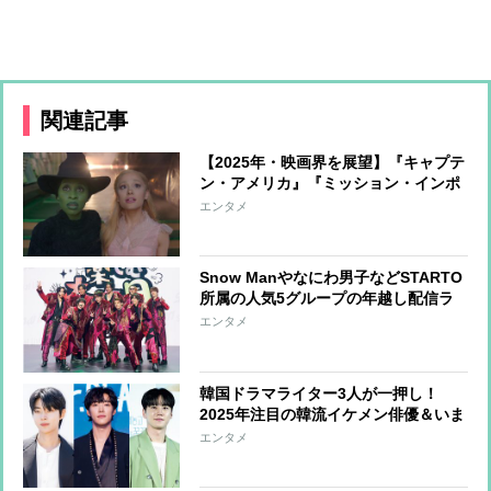
関連記事
【2025年・映画界を展望】『キャプテ
ン・アメリカ』『ミッション・インポ
ッシブル』ほか有名作品の続編が目白
エンタメ
押し かつての感動がよみがえる1年
に
Snow Manやなにわ男子などSTARTO
所属の人気5グループの年越し配信ラ
イブの様子を特別写真でお届け！
エンタメ
韓国ドラマライター3人が一押し！
2025年注目の韓流イケメン俳優＆いま
見たいおすすめ韓流作品を紹介
エンタメ