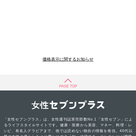
価格表示に関するお知らせ
PAGE TOP
「女性セブンプラス」は、女性週刊誌実売部数No.1「女性セブン」によ
るライフスタイルサイトです。健康・医療から美容、マネー、料理・レ
シピ、有名人グラビアまで、他では読めない独自の情報を発信。40代以