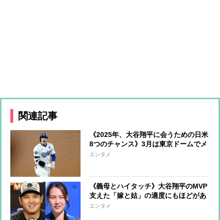
関連記事
《2025年、大谷翔平に会うための日米
8つのチャンス》3月は東京ドームでメ
ジャー開幕戦、“最接近”できるのは本
エンタメ
拠地でのVIPツアー
《義母とハイタッチ》大谷翔平のMVP
支えた「嫁と姑」の適度にもほどがあ
る距離感 母・加代子さんも「結婚後
エンタメ
に転居で苦労」の過去