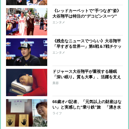
《レッドカーペットで”手つなぎ”姿》
大谷翔平は特注の“デコピンスーツ”
真美子さんのパンツドレスは約11万円
エンタメ
「BOSS」と報道
《残念なニュースでつらい》大谷翔平
「早すぎる世界一」第6戦＆7戦チケッ
ト保持の元芸能記者が「払い戻し作
エンタメ
業」で複雑な心境
ドジャース大谷翔平が重視する睡眠
「深い眠り。質も大事」、活躍を支え
る最先端の睡眠アイテムは？
美容
66歳オバ記者、「元気以上の財産はな
い」と実感した“乗り鉄”旅 「湧き水
のある遠野の神社」から「大谷翔平の
ライフ
母校」まで