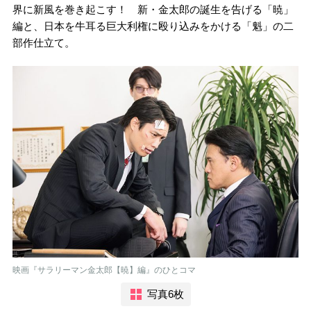
界に新風を巻き起こす！ 新・金太郎の誕生を告げる「暁」
編と、日本を牛耳る巨大利権に殴り込みをかける「魁」の二
部作仕立て。
映画『サラリーマン金太郎【暁】編』のひとコマ
写真6枚