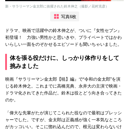
新・サラリーマン金太郎に抜擢された鈴木伸之（撮影／花村克彦）
写真6枚
ドラマ、映画で活躍中の鈴木伸之が、ついに『女性セブン』
初登場！ 力強い男性かと思いきや、プライベートではかわ
いらしい一面をのぞかせるエピソードも聞いちゃいました。
体を張る役だけに、しっかり体作りをして
挑みました
映画『サラリーマン金太郎【暁】編』で“令和の金太郎”を演
じる鈴木伸之。これまでに高橋克典、永井大の主演で映画・
ドラマ化されてきた作品だ。鈴木は役とどう向き合ってきた
のか。
「偉大な先輩がたが演じてこられた役なので最初はプレッシ
ャーでした。ですが、金太郎は正義感が強く一本気なところ
がカッコいい。そこに惚れ込んだので、根元は変わらないけ