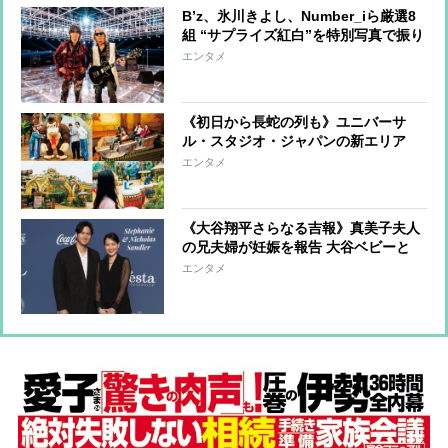
B’z、氷川きよし、Number_iら厳選8
組 “サプライズ紅白”を特別写真で振り
返る！
エンタメ
《初日から長蛇の列も》ユニバーサ
ル・スタジオ・ジャパンの新エリア
【ドンキーコング】をテーマにしたジ
エンタメ
ャングルの世界を紹介
《大谷翔平さらなる吉報》真美子夫人
の兄夫婦が妊娠を報告 大谷ベビーと
「同い年のいとこ」
エンタメ