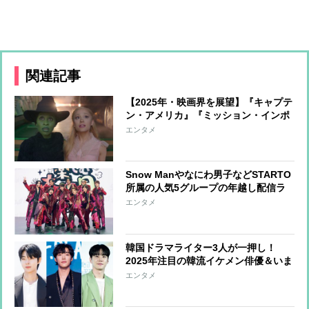
関連記事
【2025年・映画界を展望】『キャプテ
ン・アメリカ』『ミッション・インポ
ッシブル』ほか有名作品の続編が目白
エンタメ
押し かつての感動がよみがえる1年
に
Snow Manやなにわ男子などSTARTO
所属の人気5グループの年越し配信ラ
イブの様子を特別写真でお届け！
エンタメ
韓国ドラマライター3人が一押し！
2025年注目の韓流イケメン俳優＆いま
見たいおすすめ韓流作品を紹介
エンタメ