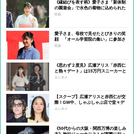
《縁結びを表す柄》愛子さま「新体制
の園遊会」で水色の着物に込められた
「結婚への思い」
社会
愛子さま、母校で見せたとびきりの笑
顔 「オール学習院の集い」に参加さ
れ、ご友人と談笑 盲導犬がコートに
社会
顔をこすりつけるハプニングも
《思わず２度見》広瀬アリス「赤西仁
と熱々デート」は15万円スニーカーと
イカゲームな韓国ファッション
エンタメ
【スクープ】広瀬アリスと赤西仁が交
際！GW中、しゃぶしゃぶ店で堂々デ
ート、連日のお泊まりも
エンタメ
《50代からの大阪・関西万博の楽しみ
方》旅行ジャーナリストが実際に行っ