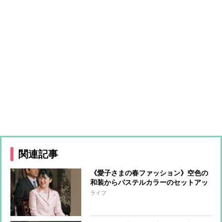
関連記事
《愛子さまの春ファッション》空色の
和装からパステルカラーのセットアッ
プまで”春爛漫”な装い
ライフ