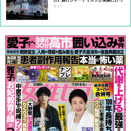
てみると…「思っていた以上に楽し
ライフ
い」 混雑を避ける方法、持っていく
と便利な持ち物は？