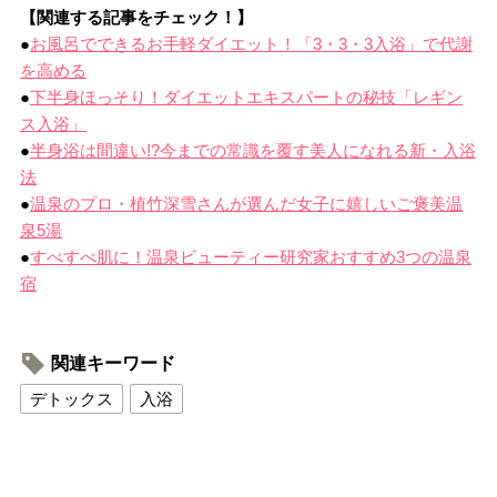
【関連する記事をチェック！】
●
お風呂でできるお手軽ダイエット！「3・3・3入浴」で代謝
を高める
●
下半身ほっそり！ダイエットエキスパートの秘技「レギン
ス入浴」
●
半身浴は間違い!?今までの常識を覆す美人になれる新・入浴
法
●
温泉のプロ・植竹深雪さんが選んだ女子に嬉しいご褒美温
泉5湯
●
すべすべ肌に！温泉ビューティー研究家おすすめ3つの温泉
宿
関連キーワード
デトックス
入浴