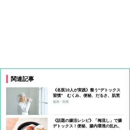
関連記事
《名医10人が実践》整う“デトックス
習慣” むくみ、便秘、だるさ、肌荒
れを一掃する食・運動・入浴・生活習
健康・医療
慣を解説
《話題の腸活レシピ》「梅流し」で腸
デトックス！便秘、腸内環境の乱れ、