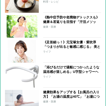
疲れた「胃腸」を休ませる
料理・レシピ
《熱中症予防や老廃物デトックスも》
健康＆若返りを目指す「汗活メソッ
ド」のポイント「6～8時間の睡眠をし
健康・医療
っかり」「ながら運動や食事で発汗」
「入浴は短時間でも効果的」
《足首細っ！》元宝塚女優・紫吹淳
「つまりが出ると敏感に感じる」 美と
健康維持に欠かさない“特別グッズ”を
ライフ
語る
「浴びるだけで湯船につかったような
温浴感が楽しめる」U字型シャワーヘ
ッド 前後左右360度から噴射、使用
ライフ
湯量は節水シャワーと同等レベル
健康効果をアップする【お風呂の入り
方】「お湯の温度は40℃」「お湯につ
かるのはトータル10分」「かけ湯は10
健康・医療
回が目安」「食後30分～1時間は避け