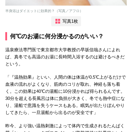
半身浴はダイエットに効果的？（写真／アフロ）
写真1枚
何℃のお湯に何分浸かるのがいい？
温泉療法専門医で東京都市大学教授の早坂信哉さんによれ
ば、真冬でも高温のお湯に長時間入浴するのは避けるべきだ
という。
「『温熱効果』といい、人間の体は体温が0.5℃上がるだけで
血液の流れがよくなり、筋肉のコリが取れ、神経も落ち着
く。この効果は40℃の湯船に10分浸かれば得られるんです。
30分を超える長風呂は体に負担が大きく、冬でも熱中症にな
り、湯船で意識を失うケースもある。眠気が出たりぼんやり
してきたら、一旦湯船から出るのが安全です」
昨今、より強い温熱刺激によって体内で生成されるたんぱく