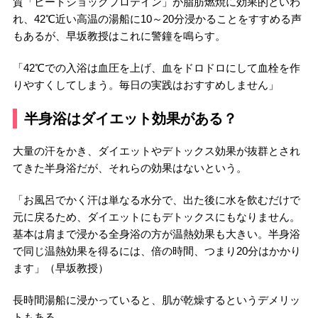
質「ヒートショックプロテイン」が脂肪燃焼に効果的といわ
れ、42℃近い高温の湯船に10～20分浸かることをすすめる声
もあるが、早坂教授はこれに警鐘を鳴らす。
「42℃での入浴は血圧を上げ、血をドロドロにして血栓を作
りやすくしてしまう。毎日の実践はおすすめしません」
半身浴はダイエット効果がある？
大量の汗をかき、ダイエットやデトックス効果が抜群とされ
てきた半身浴だが、それらの効果はないという。
「お風呂でかく汗は単なる水分で、出た後に水を飲むだけで
元に戻るため、ダイエットにもデトックスにもなりません。
基本は肩まで浸かる全身浴の方が温熱効果も大きい。半身浴
で同じ温熱効果を得るには、倍の時間、つまり20分はかかり
ます」（早坂教授）
長時間湯船に浸かっていると、肌が乾燥するというデメリッ
トもある。