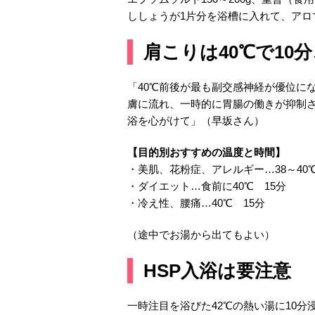
ししょうが1片分を浴槽に入れて、アロ
肩こりは40℃で10分
「40℃前後が最も副交感神経が優位に
膚に流れ、一時的に胃腸の働きが抑制
浴を心がけて」（早坂さん）
【目的別おすすめの温度と時間】
・美肌、花粉症、アレルギー…38～40℃
・ダイエット…食前に40℃ 15分
・冷え性、腰痛…40℃ 15分
（途中でお湯から出てもよい）
HSP入浴は要注意
一時注目を浴びた42℃の熱い湯に10分