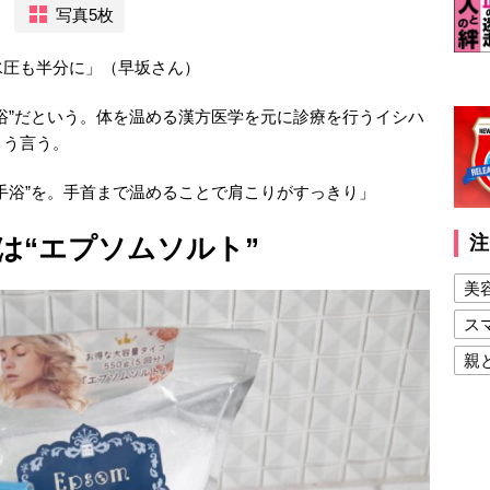
写真5枚
水圧も半分に」（早坂さん）
浴”だという。体を温める漢方医学を元に診療を行うイシハ
こう言う。
手浴”を。手首まで温めることで肩こりがすっきり」
は“エプソムソルト”
注
美
ス
親
健
美
夫