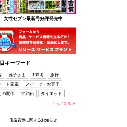
女性セブン最新号好評発売中
目キーワード
容
雅子さま
100均
旅行
マート家電
スイーツ・お菓子
との関係
節約術
ダイエット
康法
新製品
さらに見る
容賢者のダイエットグッズ
価格表示に関するお知らせ
との関係
新津春子
どか食い