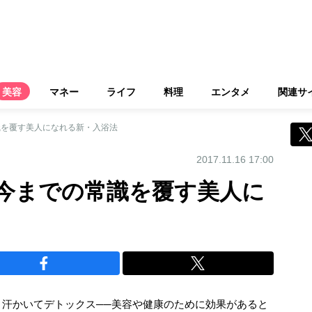
美容
マネー
ライフ
料理
エンタメ
関連サ
識を覆す美人になれる新・入浴法
2017.11.16 17:00
?今までの常識を覆す美人に
汗かいてデトックス──美容や健康のために効果があると