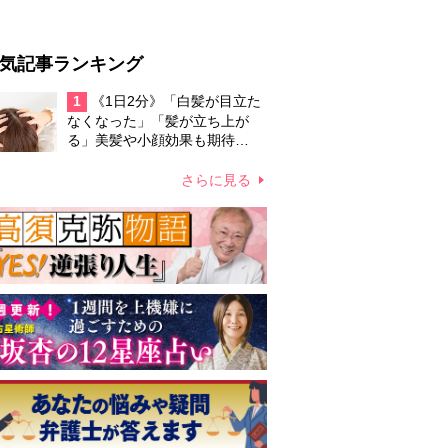
気記事ランキング
1
《1日2分》「白髪が目立た
なくなった」「髪が立ち上が
る」美髪や小顔効果も期待
の“頭皮ほぐし”の効果とやり方
さらに見る