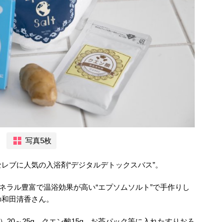
写真5枚
レブに人気の入浴剤“デジタルデトックスバス”。
ミネラル豊富で温浴効果が高い“エプソムソルト”で手作りし
の和田清香さん。
用）20～25g、クエン酸15g、お茶パック等に入れたすりおろ