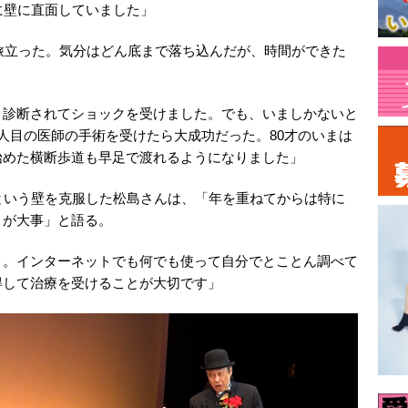
に壁に直面していました」
旅立った。気分はどん底まで落ち込んだが、時間ができた
と診断されてショックを受けました。でも、いましかないと
人目の医師の手術を受けたら大成功だった。80才のいまは
始めた横断歩道も早足で渡れるようになりました」
という壁を克服した松島さんは、「年を重ねてからは特に
とが大事」と語る。
メ。インターネットでも何でも使って自分でとことん調べて
得して治療を受けることが大切です」