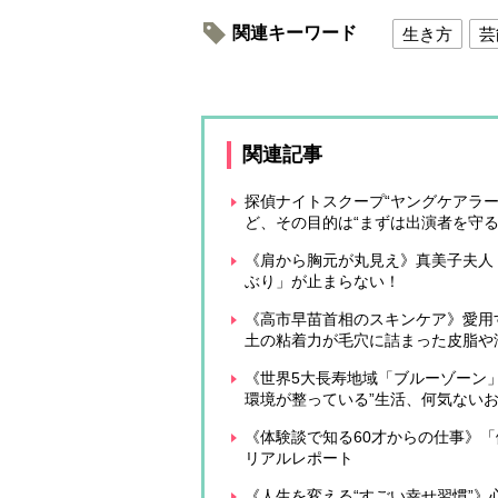
関連キーワード
生き方
芸
関連記事
探偵ナイトスクープ“ヤングケアラ
ど、その目的は“まずは出演者を守る
《肩から胸元が丸見え》真美子夫人
ぶり」が止まらない！
《高市早苗首相のスキンケア》愛用
土の粘着力が毛穴に詰まった皮脂や
《世界5大長寿地域「ブルーゾーン
環境が整っている”生活、何気ない
《体験談で知る60才からの仕事》
リアルレポート
《人生を変える“すごい幸せ習慣”