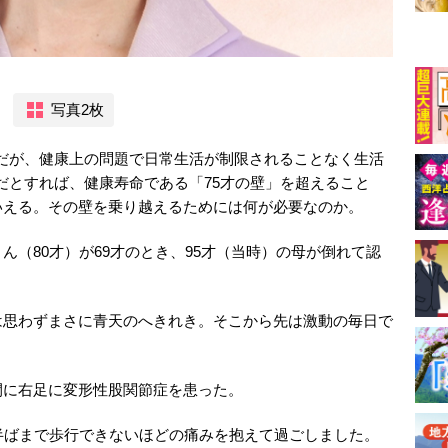
写真2枚
才だが、健康上の問題で日常生活が制限されることなく生活
。だとすれば、健康寿命である「75才の壁」を超えること
いえる。その壁を乗り越えるためには何が必要なのか。
（80才）が69才のとき、95才（当時）の母が倒れて認
は思わずまさに青天のへきれき。そこから先は激動の毎日で
に右足に変形性股関節症を患った。
半ばまで歩行できないほどの痛みを抱えて過ごしました。