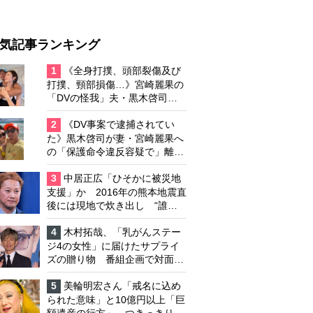
気記事ランキング
1
《全身打撲、頭部裂傷及び
打撲、頸部損傷…》宮崎麗果の
「DVの怪我」夫・黒木啓司の
逮捕で始まる「夫婦の闘争」
2
《DV事案で逮捕されてい
た》黒木啓司が妻・宮崎麗果へ
の「保護命令違反容疑で」離婚
協議は「第二ステージ」へ
3
中居正広「ひそかに被災地
支援」か 2016年の熊本地震直
後には現地で炊き出し “誰に
も知られなくて良い”と、むし
ろ強まる福祉活動への思い
4
木村拓哉、「乳がんステー
ジ4の女性」に届けたサプライ
ズの贈り物 番組企画で対面し
たファンが、夢と希望を与える
心遣いに「うれしくて号泣しま
5
美輪明宏さん「戒名に込め
した」
られた意味」と10億円以上「巨