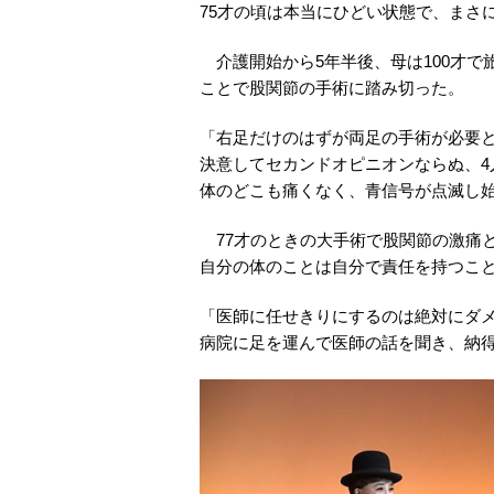
75才の頃は本当にひどい状態で、まさ
介護開始から5年半後、母は100才で
ことで股関節の手術に踏み切った。
「右足だけのはずが両足の手術が必要
決意してセカンドオピニオンならぬ、4
体のどこも痛くなく、青信号が点滅し
77才のときの大手術で股関節の激痛
自分の体のことは自分で責任を持つこ
「医師に任せきりにするのは絶対にダ
病院に足を運んで医師の話を聞き、納