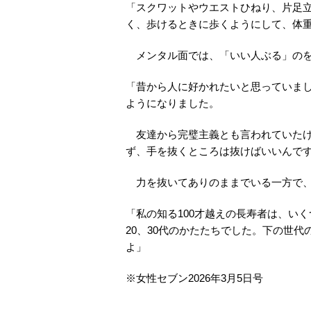
「スクワットやウエストひねり、片足
く、歩けるときに歩くようにして、体重
メンタル面では、「いい人ぶる」のを
「昔から人に好かれたいと思っていま
ようになりました。
友達から完璧主義とも言われていたけ
ず、手を抜くところは抜けばいいんで
力を抜いてありのままでいる一方で、
「私の知る100才越えの長寿者は、い
20、30代のかたたちでした。下の世
よ」
※
女性セブン
2026
年
3
月
5
日号