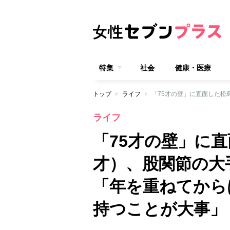
特集
社会
健康・医療
トップ
ライフ
ライフ
「75才の壁」に
才）、股関節の大
「年を重ねてから
持つことが大事」