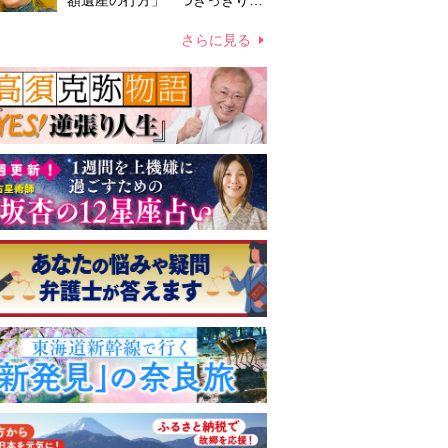
額遺産の行方」 つきっきりで
私生活をサポートしていた元俳
優が相続か
さらに見る