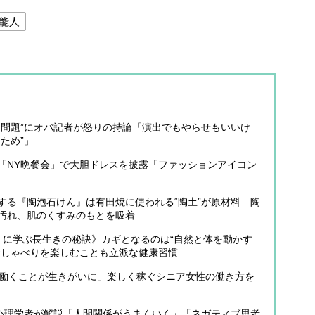
能人
ー問題”にオバ記者が怒りの持論「演出でもやらせもいいけ
ため”」
「NY晩餐会」で大胆ドレスを披露「ファッションアイコン
する『陶泡石けん』は有田焼に使われる“陶土”が原材料 陶
汚れ、肌のくすみのもとを吸着
」に学ぶ長生きの秘訣》カギとなるのは“自然と体を動かす
おしゃべりを楽しむことも立派な健康習慣
「働くことが生きがいに」楽しく稼ぐシニア女性の働き方を
》心理学者が解説「人間関係がうまくいく」「ネガティブ思考