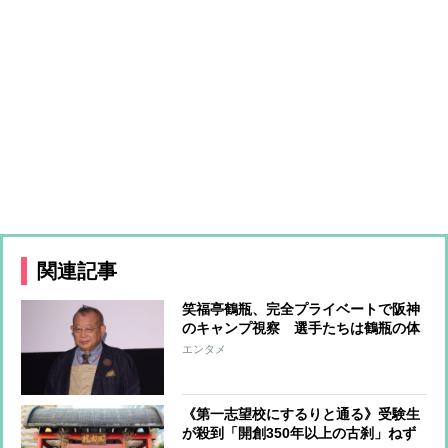
関連記事
笑福亭鶴瓶、完全プライベートで阪神
のキャンプ視察 選手たちは鶴瓶の体
をペタペタと触りながら「いいことあ
エンタメ
りそう」 語り継がれる“開運伝説”
《第一志望校にするりと通る》受験生
が殺到「開創350年以上の古刹」ねず