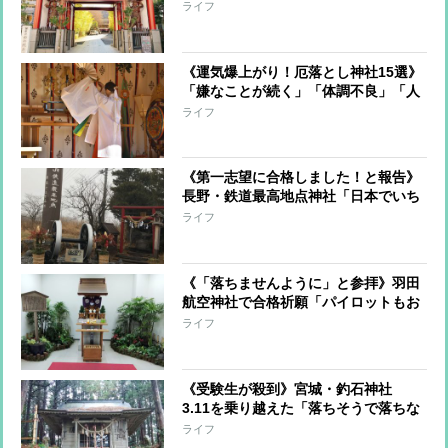
み小僧が眠る寺院になぜ？【絶対
ライフ
に“落ちない”開運神社仏閣特集④】
《運気爆上がり！厄落とし神社15選》
「嫌なことが続く」「体調不良」「人
間関係がギクシャク」…よくない流れ
ライフ
を変えて運を呼び込もう
《第一志望に合格しました！と報告》
長野・鉄道最高地点神社「日本でいち
ばん高い路線」に受験生や求職者が合
ライフ
格祈願に！【絶対に“落ちない”開運神
社仏閣特集③】
《「落ちませんように」と参拝》羽田
航空神社で合格祈願「パイロットもお
参りに」【絶対に“落ちない”開運神社
ライフ
仏閣特集②】
《受験生が殺到》宮城・釣石神社
3.11を乗り越えた「落ちそうで落ちな
い巨石」のご利益【“落ちない”開運神
ライフ
社仏閣】