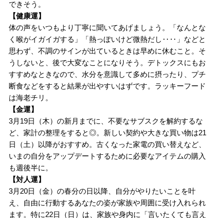
できそう。
【健康運】
体の声をいつもより丁寧に聞いてあげましょう。「なんとな
く喉がイガイガする」「熱っぽいけど微熱だし‥‥」などと
思わず、不調のサインが出ているときは早めに休むこと。そ
うしないと、後で大変なことになりそう。デトックスにもお
すすめなときなので、水分を意識して多めに摂ったり、プチ
断食などをすると結果が出やすいはずです。ラッキーフード
は海老チリ。
【金運】
3月19日（木）の新月までに、不要なサブスクを解約するな
ど、家計の整理をすると◎。新しい契約や大きな買い物は21
日（土）以降がおすすめ。古くなった家電の買い替えなど、
いまの自分をアップデートするために必要なアイテムの購入
も週後半に。
【対人運】
3月20日（金）の春分の日以降、自分がやりたいことを叶
え、自由に行動するあなたの姿が家族や周囲に受け入れられ
ます。特に22日（日）は、家族や身内に「言いたくても言え