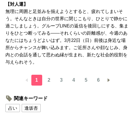
【対人運】
無理に周囲と足並みを揃えようとすると、疲れてしまいそ
う。そんなときは自分の世界に閉じこもり、ひとりで静かに
過ごしましょう。グループLINEの返信を後回しにする、集ま
りをひとつ断ってみる――それくらいの距離感が、今週のあ
なたにはちょうどよいはず。3月22日（日）前後は身近な場
所からチャンスが舞い込みます。ご近所さんや顔なじみ、身
内との会話を通して思わぬ縁が生まれ、新たな社会的役割を
与えられそう。
1
2
3
4
5
6
関連キーワード
占い
逢坂杏