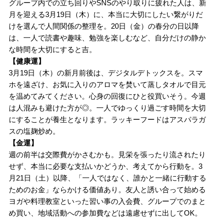
グループ内での立ち回りやSNSのやり取りに疲れた人は、新
月を迎える3月19日（木）に、本当に大切にしたい繋がりだ
けを選んで人間関係の整理を。20日（金）の春分の日以降
は、一人で読書や趣味、勉強を楽しむなど、自分だけの静か
な時間を大切にすると吉。
【健康運】
3月19日（木）の新月前後は、デジタルデトックスを。スマ
ホを遠ざけ、お気に入りのアロマを焚いて蒸しタオルで目元
を温めてみてください。心身の回復にひと役買いそう。今週
は人混みも避けた方が◎。一人でゆっくり過ごす時間を大切
にすることが養生となります。ラッキーフードはアスパラガ
スの塩麹炒め。
【金運】
週の前半は交際費がかさむかも。見栄を張ったり流されたり
せず、本当に必要な支払いかどうか、考えてから行動を。3
月21日（土）以降、「一人ではなく、誰かと一緒に行動する
ためのお金」ならかける価値あり。友人と誘い合って始める
ヨガや料理教室といった習い事の入会費、グループでのまと
め買い、地域活動への参加費などは遠慮せずに出してOK。