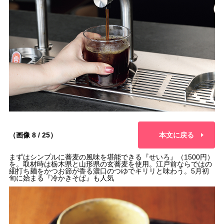
（画像 8 / 25）
本文に戻る
まずはシンプルに蕎麦の風味を堪能できる『せいろ』（1500円）
を。取材時は栃木県と山形県の玄蕎麦を使用。江戸前ならではの
細打ち麺をかつお節が香る濃口のつゆでキリリと味わう。5月初
旬に始まる『冷かきそば』も人気