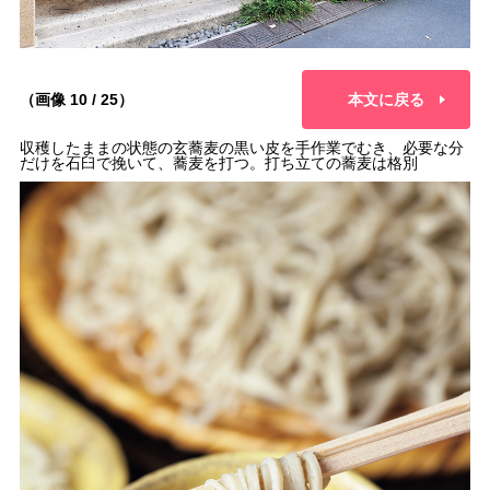
（画像 10 / 25）
本文に戻る
収穫したままの状態の玄蕎麦の黒い皮を手作業でむき、必要な分
だけを石臼で挽いて、蕎麦を打つ。打ち立ての蕎麦は格別