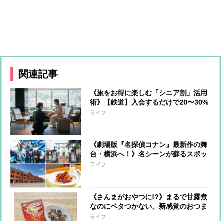
関連記事
《旅をお得に楽しむ「シニア割」活用
術》【鉄道】入会するだけで20〜30%
オフ、【飛行機】当日の空席利用で
ライフ
50〜60%割引、【ホテル】50%オフや
無料アップグレードも
《劇場版『名探偵コナン』最新作の舞
台・横浜へ！》名シーンが蘇るスポッ
トは必見！歴史とおしゃれを満喫する
ライフ
春旅へ【山下・関内／横浜赤レンガ倉
庫エリア編】
《さんまがおやつに!?》まるで甘露煮
なのにベタつかない。新感覚のおつま
み菓子を実食【本日のお気に入り】
ライフ