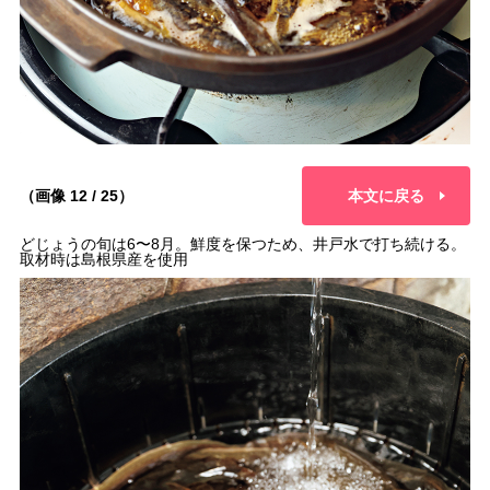
（画像 12 / 25）
本文に戻る
どじょうの旬は6〜8月。鮮度を保つため、井戸水で打ち続ける。
取材時は島根県産を使用