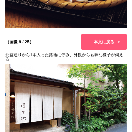
（画像 9 / 25）
本文に戻る
北斎通りから1本入った路地に佇み、外観からも粋な様子が伺え
る