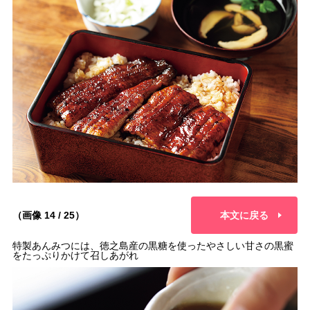
（画像 14 / 25）
本文に戻る
特製あんみつには、徳之島産の黒糖を使ったやさしい甘さの黒蜜
をたっぷりかけて召しあがれ