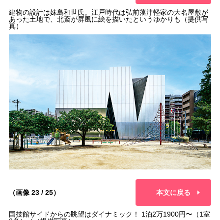
建物の設計は妹島和世氏。江戸時代は弘前藩津軽家の大名屋敷が
あった土地で、北斎が屏風に絵を描いたというゆかりも（提供写
真）
（画像 23 / 25）
本文に戻る
国技館サイドからの眺望はダイナミック！ 1泊2万1900円〜（1室