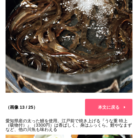
（画像 13 / 25）
本文に戻る
愛知県産の太った鰻を使用。江戸前で焼き上げる『うな重 特上
（吸物付）』（3300円）は香ばしく、身はふっくら。鯉やなまず
など、他の川魚も味わえる