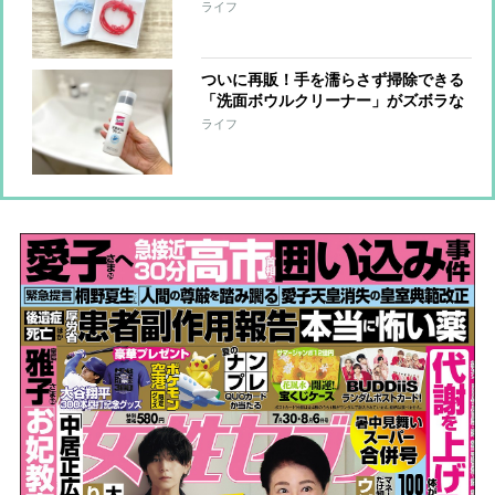
かな贈り物に【本日のお気に入り】
ライフ
ついに再販！手を濡らさず掃除できる
「洗面ボウルクリーナー」がズボラな
私を救う！【本日のお気に入り】
ライフ