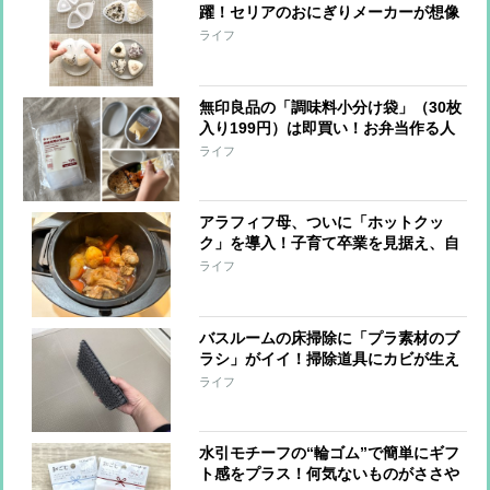
躍！セリアのおにぎりメーカーが想像
以上【本日のお気に入り】
ライフ
無印良品の「調味料小分け袋」（30枚
入り199円）は即買い！お弁当作る人
はみんな買ってほしい【本日のお気に
ライフ
入り】
アラフィフ母、ついに「ホットクッ
ク」を導入！子育て卒業を見据え、自
分が食べたいものを作っています【本
ライフ
日のお気に入り】
バスルームの床掃除に「プラ素材のブ
ラシ」がイイ！掃除道具にカビが生え
る心配もなくなりそう…【本日のお気
ライフ
に入り】
水引モチーフの“輪ゴム”で簡単にギフ
ト感をプラス！何気ないものがささや