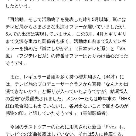
したという。
「再始動、そして活動終了を発表した昨年5月以降、嵐には
テレビ局からさまざまな出演オファーが届いていましたが、
5人での出演は実現していません。この3月、4月とギリギリ
まで交渉を重ねた関係者も多く、活動休止前まで5人でレギ
ュラーを務めた『嵐にしやがれ』（日本テレビ系）と『VS
嵐』（フジテレビ系）の特番オファーはとりわけ熱心だった
そうです。
また、レギュラー番組を多く持つ櫻井翔さん（44才）に
は、テレビ局のプロデューサークラスから直接『なんとか出
演できないか？』と探りが入っていたようですが、結局“5人
の意志”が最優先されました。メンバーたちは昨年末の『NHK
紅白歌合戦にも出ていないし、各局出ないことで揃えるのが
感謝の印』と話していたそうです」（芸能関係者）
今回のラストツアーのために用意された新曲『Five』も、
テレビでの楽曲披露はしていない。それは5人に通底する、