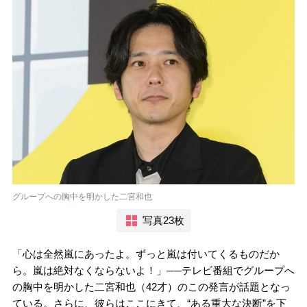
グループへの胸中を明かした二宮和也
写真23枚
「心は全然嵐にあったよ。ずっと嵐は付いてくるものだか
ら。嵐は絶対なくならないよ！」──テレビ番組でグループへ
の胸中を明かした二宮和也（42才）のこの発言が話題となっ
ている。さらに、彼らはここにきて、“ある重大な決断”を下