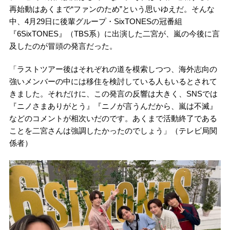
再始動はあくまで“ファンのため”という思いゆえだ。そんな
中、4月29日に後輩グループ・SixTONESの冠番組
『6SixTONES』（TBS系）に出演した二宮が、嵐の今後に言
及したのが冒頭の発言だった。
「ラストツアー後はそれぞれの道を模索しつつ、海外志向の
強いメンバーの中には移住を検討している人もいるとされて
きました。それだけに、この発言の反響は大きく、SNSでは
『ニノさまありがとう』『ニノが言うんだから、嵐は不滅』
などのコメントが相次いだのです。あくまで活動終了である
ことを二宮さんは強調したかったのでしょう」（テレビ局関
係者）