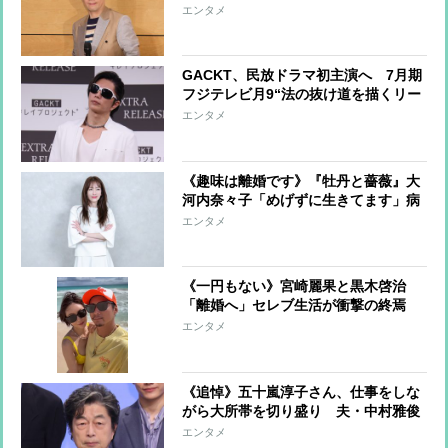
崩しながら被災地支援を継続
エンタメ
GACKT、民放ドラマ初主演へ 7月期
フジテレビ月9“法の抜け道を描くリー
ガルドラマ”の主演オファーを快諾
エンタメ
現場からは「救世主が現れた！」の声
《趣味は離婚です》『牡丹と薔薇』大
河内奈々子「めげずに生きてます」病
気や離婚を乗り越えて
エンタメ
《一円もない》宮崎麗果と黒木啓治
「離婚へ」セレブ生活が衝撃の終焉
「彼は九州に帰っています」知人らが
エンタメ
心配する現在
《追悼》五十嵐淳子さん、仕事をしな
がら大所帯を切り盛り 夫・中村雅俊
の個人事務所の代表取締役も務め、公
エンタメ