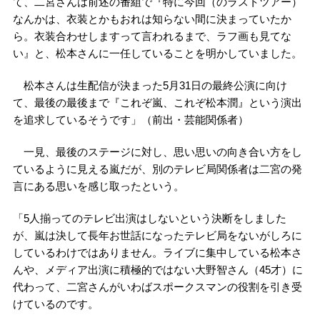
て、二宮さんは前述の番組で『特に今回（のラストツアー）
なんかは、衣装とかもおれは知らない間に決まっていたか
ら。衣装合わせしますって言われるまで、ラフ画も見てな
い』と、松本さんに一任していることを明かしていました。
松本さんは生配信が決まった5月31日の最終公演に向け
て、最後の最後まで『これぞ嵐、これぞ松本潤』という演出
を追求しているそうです」（前出・芸能関係者）
一見、最後のステージに対し、思い思いの向き合い方をし
ているように見える嵐だが、別のテレビ局関係者は二宮の発
言にある思いを感じ取ったという。
「5人揃ってのテレビ出演はしないという決断をしました
が、嵐は決して長年お世話になったテレビ局をないがしろに
しているわけではありません。ライブに集中している松本さ
んや、メディア出演に積極的ではない大野智さん（45才）に
代わって、二宮さんがいわばスポークスマンの役割を引き受
けているのです。