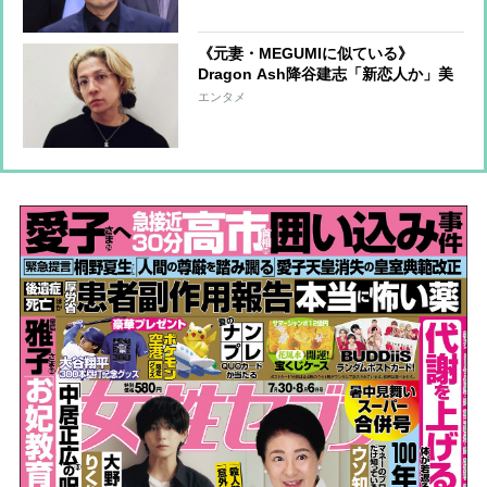
私ともに支えた日々 “嫁姑戦争”が報
じられたことも
《元妻・MEGUMIに似ている》
Dragon Ash降谷建志「新恋人か」美
女と水族館デート、元夫婦ともに「新
エンタメ
しい歩み」を始めて