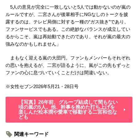
5人の意見が完全に一致しないと5人では動かないのが嵐の
ルールですが、二宮さんが後輩相手にNGなしのトークを披
露するのは、テレビ局側に対する一種の“ガス抜き”であり、
ファンサービスでもある。この絶妙なバランスが成立してい
るからこそ、嵐は再始動できたのであり、それが嵐の最大の
強みなのかもしれません」
まもなく迎える嵐の大団円。ファンもメンバーもそれぞれ
の思いを抱えるが、二宮が語るように、嵐がこの先もずっと
ファンの心に息づいていくことだけは間違いない。
※女性セブン2026年5月21・28日号
【写真】26年前、グループ結成して間もない
頃の嵐の5人。他、幹事を務めた打ち上げを
楽しんだ松本潤や愛車で移動する二宮和也な
ども
関連キーワード